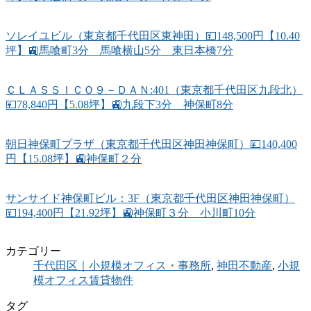
ソレイユビル（東京都千代田区東神田）💴148,500円【10.40
坪】🚉馬喰町3分 馬喰横山5分 東日本橋7分
ＣＬＡＳＳＩＣＯ９－ＤＡＮ:401（東京都千代田区九段北）
💴78,840円【5.08坪】🚉九段下3分 神保町8分
朝日神保町プラザ（東京都千代田区神田神保町）💴140,400
円【15.08坪】🚉神保町２分
サンサイド神保町ビル：3F（東京都千代田区神田神保町）
💴194,400円【21.92坪】🚉神保町３分 小川町10分
カテゴリー
千代田区｜小規模オフィス・事務所
,
神田不動産
,
小規
模オフィス賃貸物件
タグ