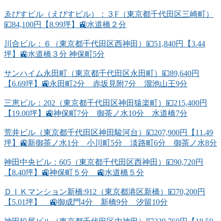
ゑびすビル（えびすビル）：３F（東京都千代田区三崎町）
💴84,100円【8.99坪】🚉水道橋２分
川合ビル：６（東京都千代田区西神田）💴51,840円【3.44
坪】🚉水道橋３分 神保町5分
サンハイム永田町（東京都千代田区永田町）💴89,640円
【6.69坪】🚉永田町2分 赤坂見附7分 溜池山王9分
三恵ビル：202（東京都千代田区神田猿楽町）💴215,400円
【19.00坪】🚉神保町7分 御茶ノ水10分 水道橋7分
荒井ビル（東京都千代田区神田駿河台）💴207,900円【11.49
坪】🚉新御茶ノ水1分 小川町5分 淡路町6分 御茶ノ水8分
神田中央ビル：605（東京都千代田区西神田）💴90,720円
【8.40坪】🚉神保町５分 🚉水道橋５分
ＤＩＫマンション新橋:912（東京都港区新橋）💴70,200円
【5.01坪】 🚉御成門4分 新橋9分 汐留10分