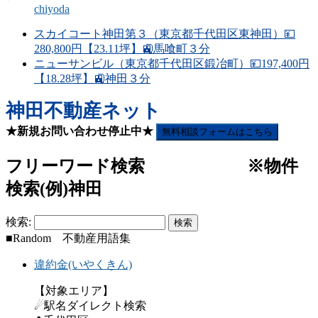
chiyoda
スカイコート神田第３（東京都千代田区東神田）💴
280,800円【23.11坪】🚉馬喰町３分
ニューサンビル（東京都千代田区鍛冶町）💴197,400円
【18.28坪】🚉神田３分
神田不動産ネット
★新規お問い合わせ停止中★
無料相談フォームはこちら
フリーワード検索 ※物件
検索(例)神田
検索:
■Random 不動産用語集
違約金(いやくきん)
【対象エリア】
☄駅名ダイレクト検索