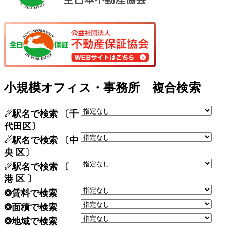
小規模オフィス・事務所 複合検索
☄駅名で検索 〔千
代田区〕
☄駅名で検索 〔中
央 区〕
☄駅名で検索 〔
港 区 〕
❂賃料で検索
❂面積で検索
❂地域で検索