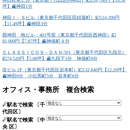
神田松尾ビル（東京都千代田区内神田）💴239,760円【18.50
坪】🚉神田1分
神田Ｉ・Ｓビル（東京都千代田区田紺屋町）💴124,200円
【11.49坪】🚉神田3分
西神田 牧ビル：401号室（東京都千代田区西神田）💴
81,000円【7.87坪】🚉神保町４分
ＣＬＡＳＳＩＣＯ９－ＤＡＮ:501（東京都千代田区九段北）
💴74,520円【5.08坪】🚉九段下3分 神保町8分
堤ビル 2F（東京都千代田区岩本町）💴132,840円【12.29坪】
🚉神田8分 小伝馬町5分 岩本町6分
オフィス・事務所 複合検索
☄駅名で検索 〔千
代田区〕
☄駅名で検索 〔中
央 区〕