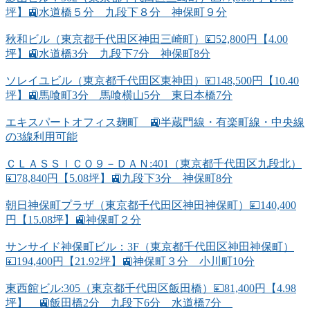
坪】🚉水道橋５分 九段下８分 神保町９分
秋和ビル（東京都千代田区神田三崎町）💴52,800円【4.00
坪】🚉水道橋3分 九段下7分 神保町8分
ソレイユビル（東京都千代田区東神田）💴148,500円【10.40
坪】🚉馬喰町3分 馬喰横山5分 東日本橋7分
エキスパートオフィス麹町 🚉半蔵門線・有楽町線・中央線
の3線利用可能
ＣＬＡＳＳＩＣＯ９－ＤＡＮ:401（東京都千代田区九段北）
💴78,840円【5.08坪】🚉九段下3分 神保町8分
朝日神保町プラザ（東京都千代田区神田神保町）💴140,400
円【15.08坪】🚉神保町２分
サンサイド神保町ビル：3F（東京都千代田区神田神保町）
💴194,400円【21.92坪】🚉神保町３分 小川町10分
東西館ビル:305（東京都千代田区飯田橋）💴81,400円【4.98
坪】 🚉飯田橋2分 九段下6分 水道橋7分