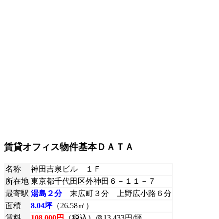
賃貸オフィス物件基本ＤＡＴＡ
名称
神田吉泉ビル １Ｆ
所在地
東京都千代田区外神田６－１１－７
最寄駅
湯島２分
末広町３分 上野広小路６分
面積
8.04坪
（26.58㎡）
賃料
108,000円
（税込）＠13,433円/坪