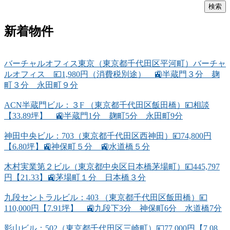
新着物件
バーチャルオフィス東京（東京都千代田区平河町）バーチャ
ルオフィス 💴1,980円（消費税別途） 🚉半蔵門３分 麹
町３分 永田町９分
ACN半蔵門ビル：３F （東京都千代田区飯田橋）💴相談
【33.89坪】 🚉半蔵門1分 麹町5分 永田町9分
神田中央ビル：703（東京都千代田区西神田）💴74,800円
【6.80坪】🚉神保町５分 🚉水道橋５分
木村実業第２ビル（東京都中央区日本橋茅場町）💴445,797
円【21.33】🚉茅場町１分 日本橋３分
九段セントラルビル：403 （東京都千代田区飯田橋）💴
110,000円【7.91坪】 🚉九段下3分 神保町6分 水道橋7分
影山ビル：502（東京都千代田区三崎町）💴77,000円【7.08