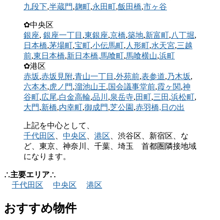
九段下
,
半蔵門
,
麹町
,
永田町
,
飯田橋
,
市ヶ谷
✿中央区
銀座
,
銀座一丁目
,
東銀座
,
京橋
,
築地
,
新富町
,
八丁堀
,
日本橋
,
茅場町
,
宝町
,
小伝馬町
,
人形町
,
水天宮
,
三越
前
,
東日本橋
,
新日本橋
,馬喰町
,
馬喰横山
,
浜町
✿港区
赤坂
,
赤坂見附
,
青山一丁目
,
外苑前
,
表参道
,
乃木坂
,
六本木
,
虎ノ門
,
溜池山王
,
国会議事堂前
,
霞ヶ関
,
神
谷町
,
広尾
,
白金高輪
,
品川
,
泉岳寺
,
田町
,
三田
,
浜松町
,
大門
,
新橋
,
内幸町
,
御成門
,
芝公園
,
赤羽橋,
日の出
上記を中心として、
千代田区
、
中央区
、
港区
、渋谷区、新宿区、な
ど、東京、神奈川、千葉、埼玉 首都圏隣接地域
になります。
∴主要エリア∴
千代田区
中央区
港区
おすすめ物件