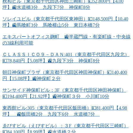
秋和ビル（東京都千代田区神田三崎町）💴52,800円【4.00
坪】🚉水道橋3分 九段下7分 神保町8分
ソレイユビル（東京都千代田区東神田）💴148,500円【10.40
坪】🚉馬喰町3分 馬喰横山5分 東日本橋7分
エキスパートオフィス麹町 🚉半蔵門線・有楽町線・中央線
の3線利用可能
ＣＬＡＳＳＩＣＯ９－ＤＡＮ:401（東京都千代田区九段北）
💴78,840円【5.08坪】🚉九段下3分 神保町8分
朝日神保町プラザ（東京都千代田区神田神保町）💴140,400
円【15.08坪】🚉神保町２分
サンサイド神保町ビル：3F（東京都千代田区神田神保町）
💴194,400円【21.92坪】🚉神保町３分 小川町10分
東西館ビル:305（東京都千代田区飯田橋）💴81,400円【4.98
坪】 🚉飯田橋2分 九段下6分 水道橋7分
ゑびすビル（えびすビル）：３F（東京都千代田区三崎町）
💴84,100円【8.99坪】🚉水道橋２分