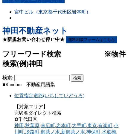
無料相談フォームはこちら！
宮中ビル（東京都千代田区岩本町）
神田不動産ネット
★新規お問い合わせ停止中★
無料相談フォームはこちら
フリーワード検索 ※物件
検索(例)神田
検索:
■Random 不動産用語集
位置指定道路(いちしていどうろ)
【対象エリア】
☄駅名ダイレクト検索
✿千代田区
神田
,
秋葉原
,
末広町
,
岩本町
,
大手町
,
東京
,
有楽町
,
小
川町
,
淡路町
,
御茶ノ水
,
新御茶ノ水
,
神保町
,
水道橋
,