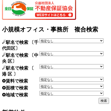
小規模オフィス・事務所 複合検索
☄駅名で検索 〔千
代田区〕
☄駅名で検索 〔中
央 区〕
☄駅名で検索 〔
港 区 〕
❂賃料で検索
❂面積で検索
❂地域で検索