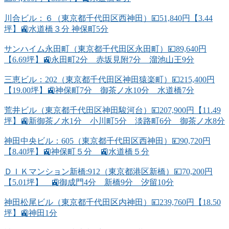
川合ビル：６（東京都千代田区西神田）💴51,840円【3.44
坪】🚉水道橋３分 神保町5分
サンハイム永田町（東京都千代田区永田町）💴89,640円
【6.69坪】🚉永田町2分 赤坂見附7分 溜池山王9分
三恵ビル：202（東京都千代田区神田猿楽町）💴215,400円
【19.00坪】🚉神保町7分 御茶ノ水10分 水道橋7分
荒井ビル（東京都千代田区神田駿河台）💴207,900円【11.49
坪】🚉新御茶ノ水1分 小川町5分 淡路町6分 御茶ノ水8分
神田中央ビル：605（東京都千代田区西神田）💴90,720円
【8.40坪】🚉神保町５分 🚉水道橋５分
ＤＩＫマンション新橋:912（東京都港区新橋）💴70,200円
【5.01坪】 🚉御成門4分 新橋9分 汐留10分
神田松尾ビル（東京都千代田区内神田）💴239,760円【18.50
坪】🚉神田1分