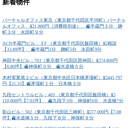
新着物件
バーチャルオフィス東京（東京都千代田区平河町）バーチャ
ルオフィス 💴1,980円（消費税別途） 🚉半蔵門３分 麹
町３分 永田町９分
ACN半蔵門ビル：３F （東京都千代田区飯田橋）💴相談
【33.89坪】 🚉半蔵門1分 麹町5分 永田町9分
神田中央ビル：703（東京都千代田区西神田）💴74,800円
【6.80坪】🚉神保町５分 🚉水道橋５分
木村実業第２ビル（東京都中央区日本橋茅場町）💴445,797
円【21.33】🚉茅場町１分 日本橋３分
九段セントラルビル：403 （東京都千代田区飯田橋）💴
110,000円【7.91坪】 🚉九段下3分 神保町6分 水道橋7分
影山ビル：502（東京都千代田区三崎町）💴77,000円【7.08
坪】🚉水道橋５分 九段下８分 神保町９分