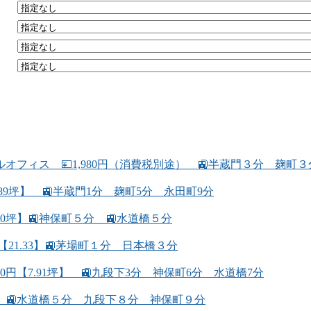
フィス 💴1,980円（消費税別途） 🚉半蔵門３分 麹町
89坪】 🚉半蔵門1分 麹町5分 永田町9分
.80坪】🚉神保町５分 🚉水道橋５分
【21.33】🚉茅場町１分 日本橋３分
00円【7.91坪】 🚉九段下3分 神保町6分 水道橋7分
08坪】🚉水道橋５分 九段下８分 神保町９分