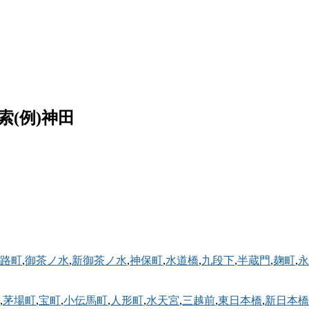
例)神田
路町
,
御茶ノ水
,
新御茶ノ水
,
神保町
,
水道橋
,
九段下
,
半蔵門
,
麹町
,
永
,
茅場町
,
宝町
,
小伝馬町
,
人形町
,
水天宮
,
三越前
,
東日本橋
,
新日本橋