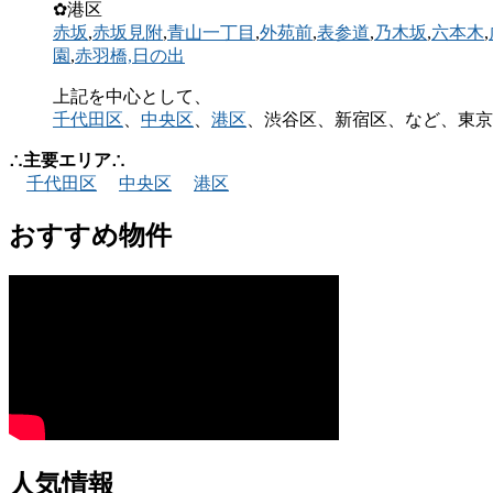
✿港区
赤坂
,
赤坂見附
,
青山一丁目
,
外苑前
,
表参道
,
乃木坂
,
六本木
,
園
,
赤羽橋,
日の出
上記を中心として、
千代田区
、
中央区
、
港区
、渋谷区、新宿区、など、東京
∴主要エリア∴
千代田区
中央区
港区
おすすめ物件
人気情報