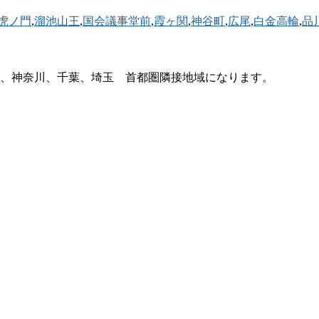
虎ノ門
,
溜池山王
,
国会議事堂前
,
霞ヶ関
,
神谷町
,
広尾
,
白金高輪
,
品
、神奈川、千葉、埼玉 首都圏隣接地域になります。