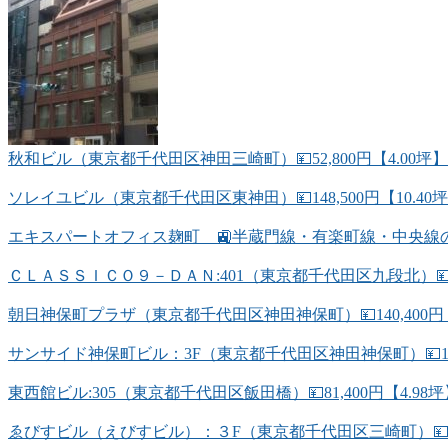
秋和ビル（東京都千代田区神田三崎町）💴52,800円【4.00坪
ソレイユビル（東京都千代田区東神田）💴148,500円【10.4
エキスパートオフィス麹町 🚉半蔵門線・有楽町線・中央線
ＣＬＡＳＳＩＣＯ９－ＤＡＮ:401（東京都千代田区九段北）💴78
朝日神保町プラザ（東京都千代田区神田神保町）💴140,400円【
サンサイド神保町ビル：3F（東京都千代田区神田神保町）💴194,
東西館ビル:305（東京都千代田区飯田橋）💴81,400円【4.
ゑびすビル（えびすビル）：３F（東京都千代田区三崎町）💴84,