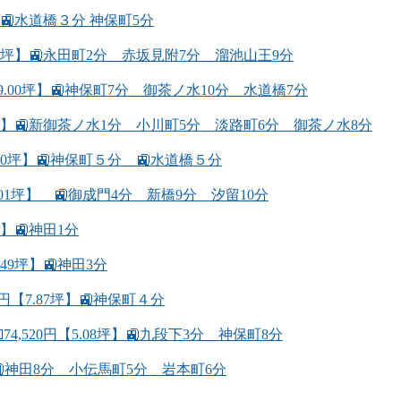
】🚉水道橋３分 神保町5分
69坪】🚉永田町2分 赤坂見附7分 溜池山王9分
9.00坪】🚉神保町7分 御茶ノ水10分 水道橋7分
49坪】🚉新御茶ノ水1分 小川町5分 淡路町6分 御茶ノ水8分
.40坪】🚉神保町５分 🚉水道橋５分
.01坪】 🚉御成門4分 新橋9分 汐留10分
】🚉神田1分
49坪】🚉神田3分
円【7.87坪】🚉神保町４分
,520円【5.08坪】🚉九段下3分 神保町8分
坪】🚉神田8分 小伝馬町5分 岩本町6分