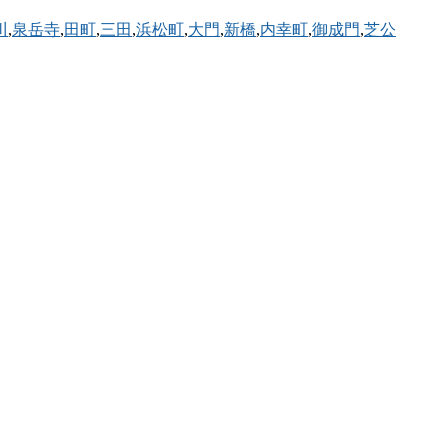
川
,
泉岳寺
,
田町
,
三田
,
浜松町
,
大門
,
新橋
,
内幸町
,
御成門
,
芝公