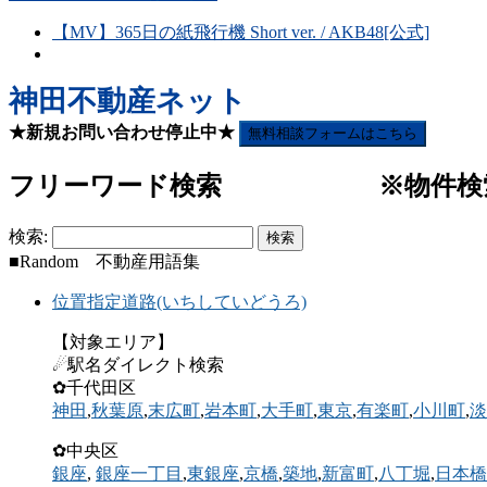
【MV】365日の紙飛行機 Short ver. / AKB48[公式]
神田不動産ネット
★新規お問い合わせ停止中★
無料相談フォームはこちら
フリーワード検索 ※物件検索(
検索:
■Random 不動産用語集
位置指定道路(いちしていどうろ)
【対象エリア】
☄駅名ダイレクト検索
✿千代田区
神田
,
秋葉原
,
末広町
,
岩本町
,
大手町
,
東京
,
有楽町
,
小川町
,
淡
✿中央区
銀座
,
銀座一丁目
,
東銀座
,
京橋
,
築地
,
新富町
,
八丁堀
,
日本橋