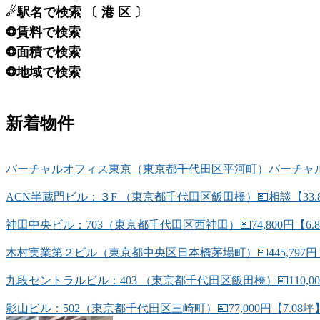
☄駅名で検索 〔 港 区 〕
❂賃料で検索
❂面積で検索
❂地域で検索
新着物件
バーチャルオフィス東京（東京都千代田区平河町）バーチャルオ
ACN半蔵門ビル：３F （東京都千代田区飯田橋）💴相談【33.
神田中央ビル：703（東京都千代田区西神田）💴74,800円【6
木村実業第２ビル（東京都中央区日本橋茅場町）💴445,797円
九段セントラルビル：403 （東京都千代田区飯田橋）💴110,0
影山ビル：502（東京都千代田区三崎町）💴77,000円【7.