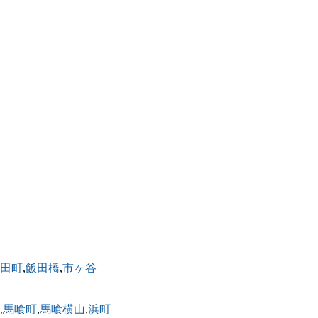
田町
,
飯田橋
,
市ヶ谷
,馬喰町
,
馬喰横山
,
浜町