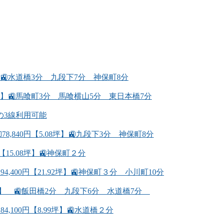
】🚉水道橋3分 九段下7分 神保町8分
0坪】🚉馬喰町3分 馬喰横山5分 東日本橋7分
の3線利用可能
,840円【5.08坪】🚉九段下3分 神保町8分
15.08坪】🚉神保町２分
400円【21.92坪】🚉神保町３分 小川町10分
98坪】 🚉飯田橋2分 九段下6分 水道橋7分
100円【8.99坪】🚉水道橋２分