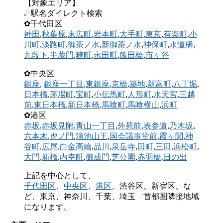
【対象エリア】
☄駅名ダイレクト検索
✿千代田区
神田
,
秋葉原
,
末広町
,
岩本町
,
大手町
,
東京
,
有楽町
,
小
川町
,
淡路町
,
御茶ノ水
,
新御茶ノ水
,
神保町
,
水道橋
,
九段下
,
半蔵門
,
麹町
,
永田町
,
飯田橋
,
市ヶ谷
✿中央区
銀座
,
銀座一丁目
,
東銀座
,
京橋
,
築地
,
新富町
,
八丁堀
,
日本橋
,
茅場町
,
宝町
,
小伝馬町
,
人形町
,
水天宮
,
三越
前
,
東日本橋
,
新日本橋
,馬喰町
,
馬喰横山
,
浜町
✿港区
赤坂
,
赤坂見附
,
青山一丁目
,
外苑前
,
表参道
,
乃木坂
,
六本木
,
虎ノ門
,
溜池山王
,
国会議事堂前
,
霞ヶ関
,
神
谷町
,
広尾
,
白金高輪
,
品川
,
泉岳寺
,
田町
,
三田
,
浜松町
,
大門
,
新橋
,
内幸町
,
御成門
,
芝公園
,
赤羽橋,
日の出
上記を中心として、
千代田区
、
中央区
、
港区
、渋谷区、新宿区、な
ど、東京、神奈川、千葉、埼玉 首都圏隣接地域
になります。