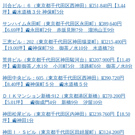
川合ビル：６（東京都千代田区西神田）💴51,840円【3.44
坪】🚉水道橋３分 神保町5分
サンハイム永田町（東京都千代田区永田町）💴89,640円
【6.69坪】🚉永田町2分 赤坂見附7分 溜池山王9分
三恵ビル：202（東京都千代田区神田猿楽町）💴215,400円
【19.00坪】🚉神保町7分 御茶ノ水10分 水道橋7分
荒井ビル（東京都千代田区神田駿河台）💴207,900円【11.49
坪】🚉新御茶ノ水1分 小川町5分 淡路町6分 御茶ノ水8分
神田中央ビル：605（東京都千代田区西神田）💴90,720円
【8.40坪】🚉神保町５分 🚉水道橋５分
ＤＩＫマンション新橋:912（東京都港区新橋）💴70,200円
【5.01坪】 🚉御成門4分 新橋9分 汐留10分
神田松尾ビル（東京都千代田区内神田）💴239,760円【18.50
坪】🚉神田1分
神田Ｉ・Ｓビル（東京都千代田区田紺屋町）💴124,200円