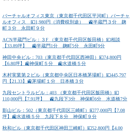
バーチャルオフィス東京（東京都千代田区平河町）バーチャ
ルオフィス 💴1,980円（消費税別途） 🚉半蔵門３分 麹
町３分 永田町９分
ACN半蔵門ビル：３F （東京都千代田区飯田橋）💴相談
【33.89坪】 🚉半蔵門1分 麹町5分 永田町9分
神田中央ビル：703（東京都千代田区西神田）💴74,800円
【6.80坪】🚉神保町５分 🚉水道橋５分
木村実業第２ビル（東京都中央区日本橋茅場町）💴445,797
円【21.33】🚉茅場町１分 日本橋３分
九段セントラルビル：403 （東京都千代田区飯田橋）💴
110,000円【7.91坪】 🚉九段下3分 神保町6分 水道橋7分
影山ビル：502（東京都千代田区三崎町）💴77,000円【7.08
坪】🚉水道橋５分 九段下８分 神保町９分
秋和ビル（東京都千代田区神田三崎町）💴52,800円【4.00