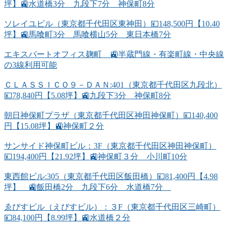
坪】🚉水道橋3分 九段下7分 神保町8分
ソレイユビル（東京都千代田区東神田）💴148,500円【10.40
坪】🚉馬喰町3分 馬喰横山5分 東日本橋7分
エキスパートオフィス麹町 🚉半蔵門線・有楽町線・中央線
の3線利用可能
ＣＬＡＳＳＩＣＯ９－ＤＡＮ:401（東京都千代田区九段北）
💴78,840円【5.08坪】🚉九段下3分 神保町8分
朝日神保町プラザ（東京都千代田区神田神保町）💴140,400
円【15.08坪】🚉神保町２分
サンサイド神保町ビル：3F（東京都千代田区神田神保町）
💴194,400円【21.92坪】🚉神保町３分 小川町10分
東西館ビル:305（東京都千代田区飯田橋）💴81,400円【4.98
坪】 🚉飯田橋2分 九段下6分 水道橋7分
ゑびすビル（えびすビル）：３F（東京都千代田区三崎町）
💴84,100円【8.99坪】🚉水道橋２分