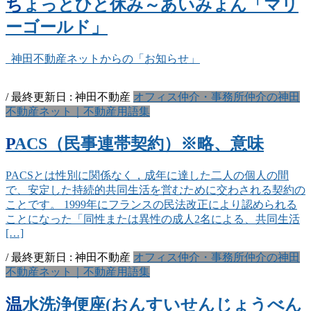
ちょっとひと休み～あいみょん「マリ
ーゴールド」
神田不動産ネットからの「お知らせ」
/ 最終更新日 :
神田不動産
オフィス仲介・事務所仲介の神田
不動産ネット｜不動産用語集
PACS（民事連帯契約）※略、意味
PACSとは性別に関係なく，成年に達した二人の個人の間
で、安定した持続的共同生活を営むために交わされる契約の
ことです。 1999年にフランスの民法改正により認められる
ことになった「同性または異性の成人2名による、共同生活
[…]
/ 最終更新日 :
神田不動産
オフィス仲介・事務所仲介の神田
不動産ネット｜不動産用語集
温水洗浄便座(おんすいせんじょうべん