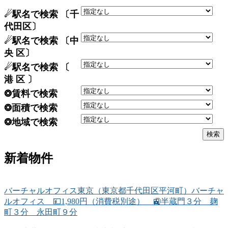
☄駅名で検索 〔千
代田区〕
☄駅名で検索 〔中
央 区〕
☄駅名で検索 〔
港 区 〕
❂賃料で検索
❂面積で検索
❂地域で検索
新着物件
バーチャルオフィス東京（東京都千代田区平河町）バーチャ
ルオフィス 💴1,980円（消費税別途） 🚉半蔵門３分 麹
町３分 永田町９分