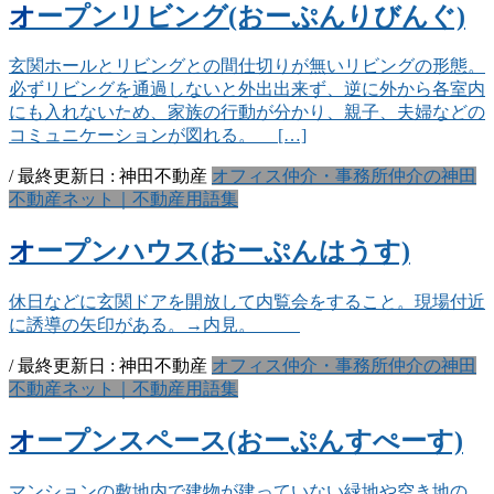
オープンリビング(おーぷんりびんぐ)
玄関ホールとリビングとの間仕切りが無いリビングの形態。
必ずリビングを通過しないと外出出来ず、逆に外から各室内
にも入れないため、家族の行動が分かり、親子、夫婦などの
コミュニケーションが図れる。 […]
/ 最終更新日 :
神田不動産
オフィス仲介・事務所仲介の神田
不動産ネット｜不動産用語集
オープンハウス(おーぷんはうす)
休日などに玄関ドアを開放して内覧会をすること。現場付近
に誘導の矢印がある。→内見。
/ 最終更新日 :
神田不動産
オフィス仲介・事務所仲介の神田
不動産ネット｜不動産用語集
オープンスペース(おーぷんすぺーす)
マンションの敷地内で建物が建っていない緑地や空き地の