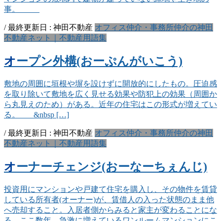
事。
/ 最終更新日 :
神田不動産
オフィス仲介・事務所仲介の神田
不動産ネット｜不動産用語集
オープン外構(おーぷんがいこう)
敷地の周囲に垣根や塀を設けずに開放的にしたもの。圧迫感
を取り除いて敷地を広く見せる効果や防犯上の効果（周囲か
ら丸見えのため）がある。近年の住宅はこの形式が増えてい
る。 &nbsp […]
/ 最終更新日 :
神田不動産
オフィス仲介・事務所仲介の神田
不動産ネット｜不動産用語集
オーナーチェンジ(おーなーちぇんじ)
投資用にマンションや戸建て住宅を購入し、その物件を賃貸
している所有者(オーナー)が、賃借人の入った状態のまま他
へ売却すること。入居者側からみると家主が変わることにな
る。ここ数年、急激に増えているワンルームマンションにこ