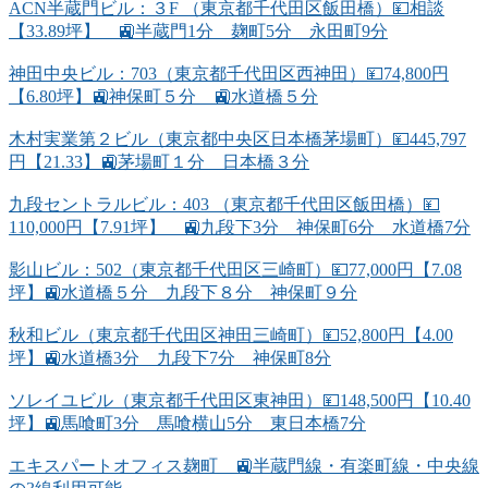
ACN半蔵門ビル：３F （東京都千代田区飯田橋）💴相談
【33.89坪】 🚉半蔵門1分 麹町5分 永田町9分
神田中央ビル：703（東京都千代田区西神田）💴74,800円
【6.80坪】🚉神保町５分 🚉水道橋５分
木村実業第２ビル（東京都中央区日本橋茅場町）💴445,797
円【21.33】🚉茅場町１分 日本橋３分
九段セントラルビル：403 （東京都千代田区飯田橋）💴
110,000円【7.91坪】 🚉九段下3分 神保町6分 水道橋7分
影山ビル：502（東京都千代田区三崎町）💴77,000円【7.08
坪】🚉水道橋５分 九段下８分 神保町９分
秋和ビル（東京都千代田区神田三崎町）💴52,800円【4.00
坪】🚉水道橋3分 九段下7分 神保町8分
ソレイユビル（東京都千代田区東神田）💴148,500円【10.40
坪】🚉馬喰町3分 馬喰横山5分 東日本橋7分
エキスパートオフィス麹町 🚉半蔵門線・有楽町線・中央線