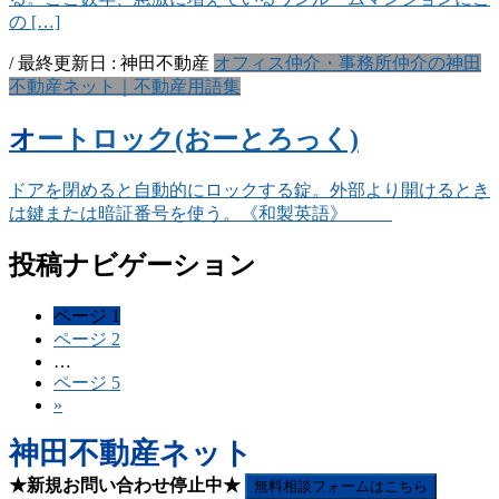
の […]
/ 最終更新日 :
神田不動産
オフィス仲介・事務所仲介の神田
不動産ネット｜不動産用語集
オートロック(おーとろっく)
ドアを閉めると自動的にロックする錠。外部より開けるとき
は鍵または暗証番号を使う。《和製英語》
投稿ナビゲーション
ページ
1
ページ
2
…
ページ
5
»
神田不動産ネット
★新規お問い合わせ停止中★
無料相談フォームはこちら