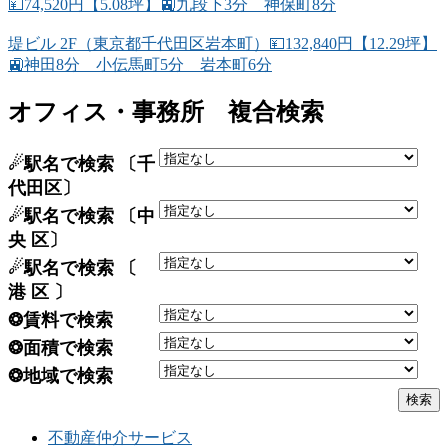
💴74,520円【5.08坪】🚉九段下3分 神保町8分
堤ビル 2F（東京都千代田区岩本町）💴132,840円【12.29坪】
🚉神田8分 小伝馬町5分 岩本町6分
オフィス・事務所 複合検索
☄駅名で検索 〔千
代田区〕
☄駅名で検索 〔中
央 区〕
☄駅名で検索 〔
港 区 〕
❂賃料で検索
❂面積で検索
❂地域で検索
不動産仲介サービス