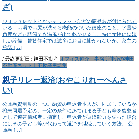
ざ)
ウォシュレットとかシャワレットなどの商品名が付けられて
いる。お湯でお尻が洗える機能のついた便座のこと。水量や
角度などが調節でき温風が出て乾かせるし、特に女性には嬉
しい設備。賃貸住宅では滅多にお目に掛かれないが、家主の
承諾 […]
/ 最終更新日 :
神田不動産
オフィス仲介・事務所仲介の神田
不動産ネット｜不動産用語集
親子リレー返済(おやこりれーへんさ
い)
公庫融資制度の一つ。融資の申込者本人が、同居しているか
将来同居予定の、一定の条件にあてはまる子ども等を後継者
として連帯債務者に指定し、申込者が返済能力を失った場合
にはその子ども等が代わって返済を継続していく方法。 公
庫融 […]