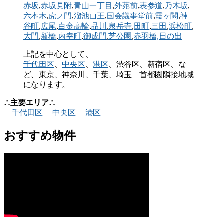
赤坂
,
赤坂見附
,
青山一丁目
,
外苑前
,
表参道
,
乃木坂
,
六本木
,
虎ノ門
,
溜池山王
,
国会議事堂前
,
霞ヶ関
,
神
谷町
,
広尾
,
白金高輪
,
品川
,
泉岳寺
,
田町
,
三田
,
浜松町
,
大門
,
新橋
,
内幸町
,
御成門
,
芝公園
,
赤羽橋,
日の出
上記を中心として、
千代田区
、
中央区
、
港区
、渋谷区、新宿区、な
ど、東京、神奈川、千葉、埼玉 首都圏隣接地域
になります。
∴主要エリア∴
千代田区
中央区
港区
おすすめ物件