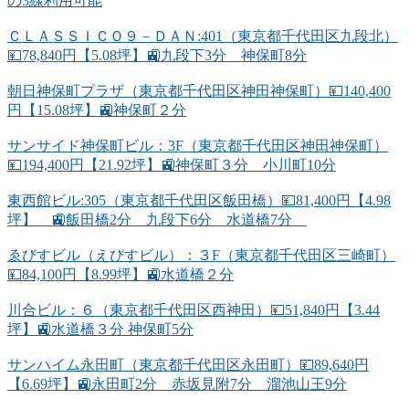
の3線利用可能
ＣＬＡＳＳＩＣＯ９－ＤＡＮ:401（東京都千代田区九段北）
💴78,840円【5.08坪】🚉九段下3分 神保町8分
朝日神保町プラザ（東京都千代田区神田神保町）💴140,400
円【15.08坪】🚉神保町２分
サンサイド神保町ビル：3F（東京都千代田区神田神保町）
💴194,400円【21.92坪】🚉神保町３分 小川町10分
東西館ビル:305（東京都千代田区飯田橋）💴81,400円【4.98
坪】 🚉飯田橋2分 九段下6分 水道橋7分
ゑびすビル（えびすビル）：３F（東京都千代田区三崎町）
💴84,100円【8.99坪】🚉水道橋２分
川合ビル：６（東京都千代田区西神田）💴51,840円【3.44
坪】🚉水道橋３分 神保町5分
サンハイム永田町（東京都千代田区永田町）💴89,640円
【6.69坪】🚉永田町2分 赤坂見附7分 溜池山王9分