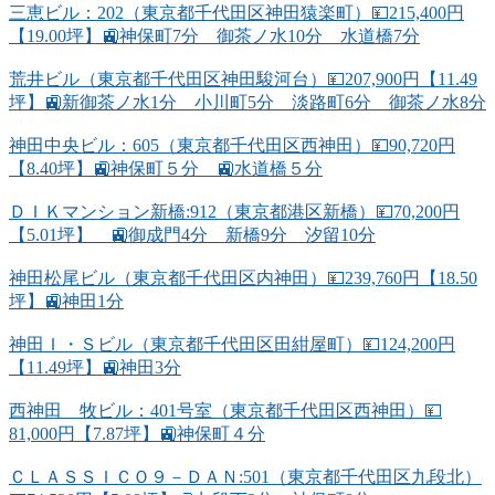
三恵ビル：202（東京都千代田区神田猿楽町）💴215,400円
【19.00坪】🚉神保町7分 御茶ノ水10分 水道橋7分
荒井ビル（東京都千代田区神田駿河台）💴207,900円【11.49
坪】🚉新御茶ノ水1分 小川町5分 淡路町6分 御茶ノ水8分
神田中央ビル：605（東京都千代田区西神田）💴90,720円
【8.40坪】🚉神保町５分 🚉水道橋５分
ＤＩＫマンション新橋:912（東京都港区新橋）💴70,200円
【5.01坪】 🚉御成門4分 新橋9分 汐留10分
神田松尾ビル（東京都千代田区内神田）💴239,760円【18.50
坪】🚉神田1分
神田Ｉ・Ｓビル（東京都千代田区田紺屋町）💴124,200円
【11.49坪】🚉神田3分
西神田 牧ビル：401号室（東京都千代田区西神田）💴
81,000円【7.87坪】🚉神保町４分
ＣＬＡＳＳＩＣＯ９－ＤＡＮ:501（東京都千代田区九段北）