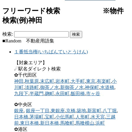
フリーワード検索 ※物件
検索(例)神田
検索:
■Random 不動産用語集
１番抵当権(いちばんていとうけん)
【対象エリア】
☄駅名ダイレクト検索
✿千代田区
神田
,
秋葉原
,
末広町
,
岩本町
,
大手町
,
東京
,
有楽町
,
小
川町
,
淡路町
,
御茶ノ水
,
新御茶ノ水
,
神保町
,
水道橋
,
九段下
,
半蔵門
,
麹町
,
永田町
,
飯田橋
,
市ヶ谷
✿中央区
銀座
,
銀座一丁目
,
東銀座
,
京橋
,
築地
,
新富町
,
八丁堀
,
日本橋
,
茅場町
,
宝町
,
小伝馬町
,
人形町
,
水天宮
,
三越
前
,
東日本橋
,
新日本橋
,馬喰町
,
馬喰横山
,
浜町
✿港区