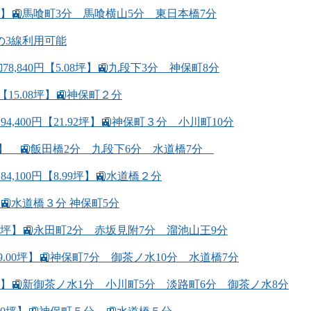
0坪】🚉馬喰町3分 馬喰横山5分 東日本橋7分
の3線利用可能
,840円【5.08坪】🚉九段下3分 神保町8分
15.08坪】🚉神保町２分
400円【21.92坪】🚉神保町３分 小川町10分
98坪】 🚉飯田橋2分 九段下6分 水道橋7分
100円【8.99坪】🚉水道橋２分
】🚉水道橋３分 神保町5分
69坪】🚉永田町2分 赤坂見附7分 溜池山王9分
9.00坪】🚉神保町7分 御茶ノ水10分 水道橋7分
49坪】🚉新御茶ノ水1分 小川町5分 淡路町6分 御茶ノ水8分