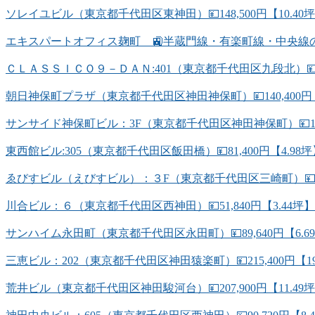
ソレイユビル（東京都千代田区東神田）💴148,500円【10.4
エキスパートオフィス麹町 🚉半蔵門線・有楽町線・中央線
ＣＬＡＳＳＩＣＯ９－ＤＡＮ:401（東京都千代田区九段北）💴78
朝日神保町プラザ（東京都千代田区神田神保町）💴140,400円【
サンサイド神保町ビル：3F（東京都千代田区神田神保町）💴194,
東西館ビル:305（東京都千代田区飯田橋）💴81,400円【4.
ゑびすビル（えびすビル）：３F（東京都千代田区三崎町）💴84,
川合ビル：６（東京都千代田区西神田）💴51,840円【3.44坪
サンハイム永田町（東京都千代田区永田町）💴89,640円【6.
三恵ビル：202（東京都千代田区神田猿楽町）💴215,400円【1
荒井ビル（東京都千代田区神田駿河台）💴207,900円【11.