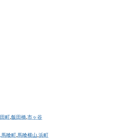
田町
,
飯田橋
,
市ヶ谷
,馬喰町
,
馬喰横山
,
浜町