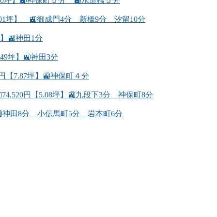
.40坪】🚉神保町５分 🚉水道橋５分
.01坪】 🚉御成門4分 新橋9分 汐留10分
】🚉神田1分
49坪】🚉神田3分
円【7.87坪】🚉神保町４分
,520円【5.08坪】🚉九段下3分 神保町8分
坪】🚉神田8分 小伝馬町5分 岩本町6分