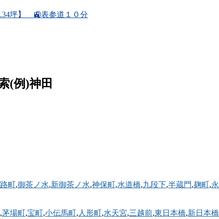
.34坪】 🚉表参道１０分
例)神田
路町
,
御茶ノ水
,
新御茶ノ水
,
神保町
,
水道橋
,
九段下
,
半蔵門
,
麹町
,
永
,
茅場町
,
宝町
,
小伝馬町
,
人形町
,
水天宮
,
三越前
,
東日本橋
,
新日本橋