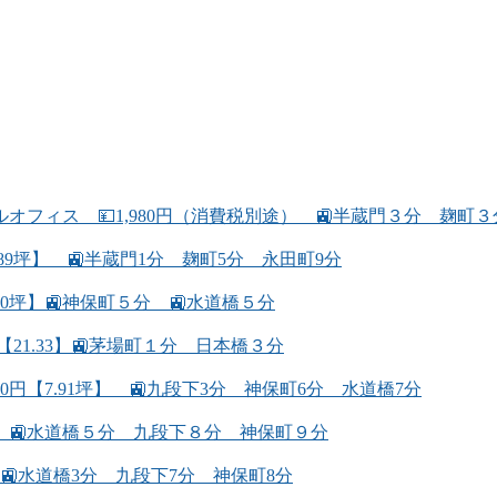
フィス 💴1,980円（消費税別途） 🚉半蔵門３分 麹町
89坪】 🚉半蔵門1分 麹町5分 永田町9分
.80坪】🚉神保町５分 🚉水道橋５分
【21.33】🚉茅場町１分 日本橋３分
00円【7.91坪】 🚉九段下3分 神保町6分 水道橋7分
08坪】🚉水道橋５分 九段下８分 神保町９分
】🚉水道橋3分 九段下7分 神保町8分