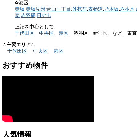
✿港区
赤坂
,
赤坂見附
,
青山一丁目
,
外苑前
,
表参道
,
乃木坂
,
六本木
,
園
,
赤羽橋,
日の出
上記を中心として、
千代田区
、
中央区
、
港区
、渋谷区、新宿区、など、東京
∴主要エリア∴
千代田区
中央区
港区
おすすめ物件
人気情報