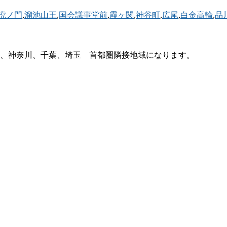
虎ノ門
,
溜池山王
,
国会議事堂前
,
霞ヶ関
,
神谷町
,
広尾
,
白金高輪
,
品
、神奈川、千葉、埼玉 首都圏隣接地域になります。