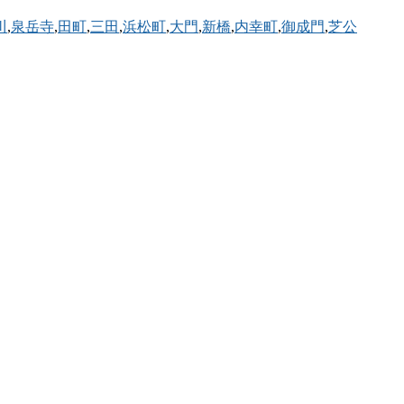
川
,
泉岳寺
,
田町
,
三田
,
浜松町
,
大門
,
新橋
,
内幸町
,
御成門
,
芝公