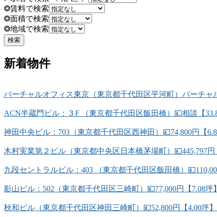
❂賃料で検索
❂面積で検索
❂地域で検索
新着物件
バーチャルオフィス東京（東京都千代田区平河町）バーチャルオ
ACN半蔵門ビル：３F （東京都千代田区飯田橋）💴相談【33.
神田中央ビル：703（東京都千代田区西神田）💴74,800円【6
木村実業第２ビル（東京都中央区日本橋茅場町）💴445,797円
九段セントラルビル：403 （東京都千代田区飯田橋）💴110,0
影山ビル：502（東京都千代田区三崎町）💴77,000円【7.
秋和ビル（東京都千代田区神田三崎町）💴52,800円【4.00坪