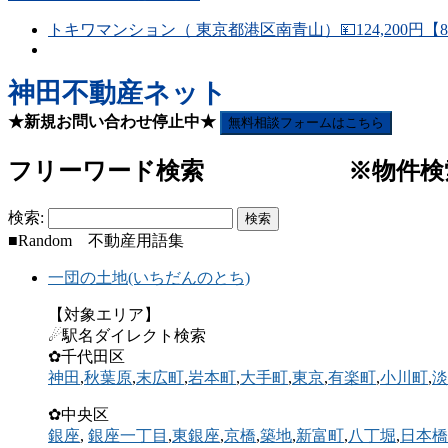
トキワマンション（ 東京都港区南青山）💴124,200円【8
神田不動産ネット
★新規お問い合わせ停止中★
無料相談フォームはこちら
フリーワード検索 ※物件検索(
検索:
■Random 不動産用語集
一団の土地(いちだんのとち)
【対象エリア】
☄駅名ダイレクト検索
✿千代田区
神田
,
秋葉原
,
末広町
,
岩本町
,
大手町
,
東京
,
有楽町
,
小川町
,
淡
✿中央区
銀座
,
銀座一丁目
,
東銀座
,
京橋
,
築地
,
新富町
,
八丁堀
,
日本橋