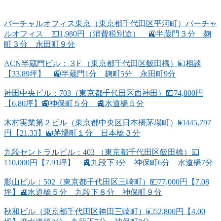
バーチャルオフィス東京（東京都千代田区平河町）バーチャ
ルオフィス 💴1,980円（消費税別途） 🚉半蔵門３分 麹
町３分 永田町９分
ACN半蔵門ビル：３F （東京都千代田区飯田橋）💴相談
【33.89坪】 🚉半蔵門1分 麹町5分 永田町9分
神田中央ビル：703（東京都千代田区西神田）💴74,800円
【6.80坪】🚉神保町５分 🚉水道橋５分
木村実業第２ビル（東京都中央区日本橋茅場町）💴445,797
円【21.33】🚉茅場町１分 日本橋３分
九段セントラルビル：403 （東京都千代田区飯田橋）💴
110,000円【7.91坪】 🚉九段下3分 神保町6分 水道橋7分
影山ビル：502（東京都千代田区三崎町）💴77,000円【7.08
坪】🚉水道橋５分 九段下８分 神保町９分
秋和ビル（東京都千代田区神田三崎町）💴52,800円【4.00