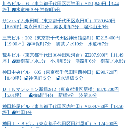
川合ビル：６（東京都千代田区西神田）💴51,840円【3.44
坪】🚉水道橋３分 神保町5分
サンハイム永田町（東京都千代田区永田町）💴89,640円
【6.69坪】🚉永田町2分 赤坂見附7分 溜池山王9分
三恵ビル：202（東京都千代田区神田猿楽町）💴215,400円
【19.00坪】🚉神保町7分 御茶ノ水10分 水道橋7分
荒井ビル（東京都千代田区神田駿河台）💴207,900円【11.49
坪】🚉新御茶ノ水1分 小川町5分 淡路町6分 御茶ノ水8分
神田中央ビル：605（東京都千代田区西神田）💴90,720円
【8.40坪】🚉神保町５分 🚉水道橋５分
ＤＩＫマンション新橋:912（東京都港区新橋）💴70,200円
【5.01坪】 🚉御成門4分 新橋9分 汐留10分
神田松尾ビル（東京都千代田区内神田）💴239,760円【18.50
坪】🚉神田1分
神田Ｉ・Ｓビル（東京都千代田区田紺屋町）💴124,200円