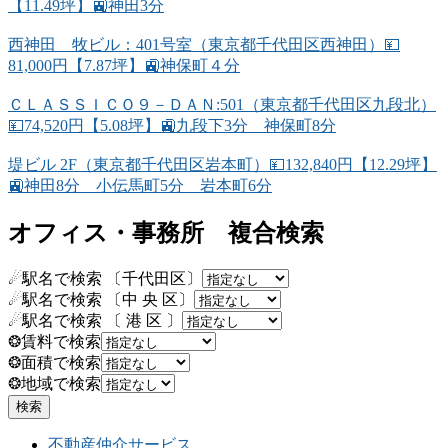
【11.49坪】🚉神田3分
西神田 牧ビル：401号室（東京都千代田区西神田）💴
81,000円【7.87坪】🚉神保町４分
ＣＬＡＳＳＩＣＯ９－ＤＡＮ:501（東京都千代田区九段北）
💴74,520円【5.08坪】🚉九段下3分 神保町8分
堤ビル 2F（東京都千代田区岩本町）💴132,840円【12.29坪】
🚉神田8分 小伝馬町5分 岩本町6分
オフィス・事務所 複合検索
☄駅名で検索 〔千代田区〕
☄駅名で検索 〔中 央 区〕
☄駅名で検索 〔 港 区 〕
❂賃料で検索
❂面積で検索
❂地域で検索
不動産仲介サービス