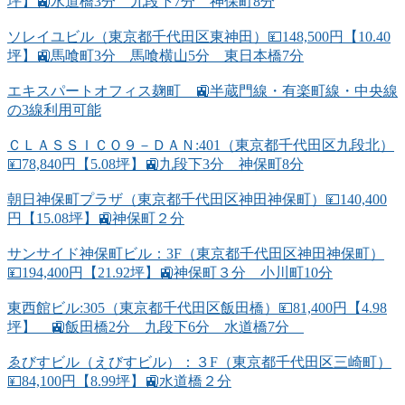
坪】🚉水道橋3分 九段下7分 神保町8分
ソレイユビル（東京都千代田区東神田）💴148,500円【10.40
坪】🚉馬喰町3分 馬喰横山5分 東日本橋7分
エキスパートオフィス麹町 🚉半蔵門線・有楽町線・中央線
の3線利用可能
ＣＬＡＳＳＩＣＯ９－ＤＡＮ:401（東京都千代田区九段北）
💴78,840円【5.08坪】🚉九段下3分 神保町8分
朝日神保町プラザ（東京都千代田区神田神保町）💴140,400
円【15.08坪】🚉神保町２分
サンサイド神保町ビル：3F（東京都千代田区神田神保町）
💴194,400円【21.92坪】🚉神保町３分 小川町10分
東西館ビル:305（東京都千代田区飯田橋）💴81,400円【4.98
坪】 🚉飯田橋2分 九段下6分 水道橋7分
ゑびすビル（えびすビル）：３F（東京都千代田区三崎町）
💴84,100円【8.99坪】🚉水道橋２分