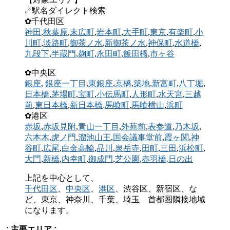
☄駅名ダイレクト検索
✿千代田区
神田
,
秋葉原
,
末広町
,
岩本町
,
大手町
,
東京
,
有楽町
,
小
川町
,
淡路町
,
御茶ノ水
,
新御茶ノ水
,
神保町
,
水道橋
,
九段下
,
半蔵門
,
麹町
,
永田町
,
飯田橋
,
市ヶ谷
✿中央区
銀座
,
銀座一丁目
,
東銀座
,
京橋
,
築地
,
新富町
,
八丁堀
,
日本橋
,
茅場町
,
宝町
,
小伝馬町
,
人形町
,
水天宮
,
三越
前
,
東日本橋
,
新日本橋
,馬喰町
,
馬喰横山
,
浜町
✿港区
赤坂
,
赤坂見附
,
青山一丁目
,
外苑前
,
表参道
,
乃木坂
,
六本木
,
虎ノ門
,
溜池山王
,
国会議事堂前
,
霞ヶ関
,
神
谷町
,
広尾
,
白金高輪
,
品川
,
泉岳寺
,
田町
,
三田
,
浜松町
,
大門
,
新橋
,
内幸町
,
御成門
,
芝公園
,
赤羽橋,
日の出
上記を中心として、
千代田区
、
中央区
、
港区
、渋谷区、新宿区、な
ど、東京、神奈川、千葉、埼玉 首都圏隣接地域
になります。
∴主要エリア∴