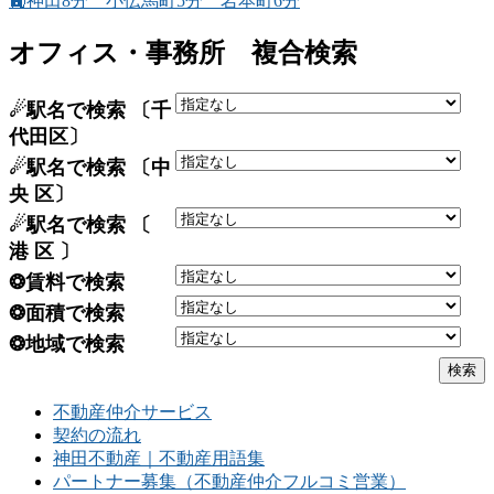
🚉神田8分 小伝馬町5分 岩本町6分
オフィス・事務所 複合検索
☄駅名で検索 〔千
代田区〕
☄駅名で検索 〔中
央 区〕
☄駅名で検索 〔
港 区 〕
❂賃料で検索
❂面積で検索
❂地域で検索
不動産仲介サービス
契約の流れ
神田不動産｜不動産用語集
パートナー募集（不動産仲介フルコミ営業）