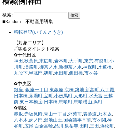
検索(例)神田
検索:
■Random 不動産用語集
移転登記(いてんとうき)
【対象エリア】
☄駅名ダイレクト検索
✿千代田区
神田
,
秋葉原
,
末広町
,
岩本町
,
大手町
,
東京
,
有楽町
,
小
川町
,
淡路町
,
御茶ノ水
,
新御茶ノ水
,
神保町
,
水道橋
,
九段下
,
半蔵門
,
麹町
,
永田町
,
飯田橋
,
市ヶ谷
✿中央区
銀座
,
銀座一丁目
,
東銀座
,
京橋
,
築地
,
新富町
,
八丁堀
,
日本橋
,
茅場町
,
宝町
,
小伝馬町
,
人形町
,
水天宮
,
三越
前
,
東日本橋
,
新日本橋
,馬喰町
,
馬喰横山
,
浜町
✿港区
赤坂
,
赤坂見附
,
青山一丁目
,
外苑前
,
表参道
,
乃木坂
,
六本木
,
虎ノ門
,
溜池山王
,
国会議事堂前
,
霞ヶ関
,
神
谷町
,
広尾
,
白金高輪
,
品川
,
泉岳寺
,
田町
,
三田
,
浜松町
,