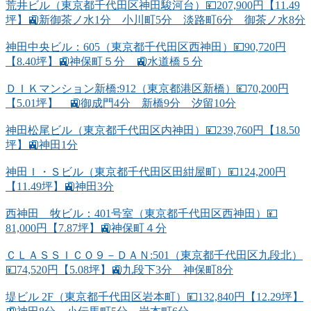
荒井ビル（東京都千代田区神田駿河台）💴207,900円【11.49
坪】🚉新御茶ノ水1分 小川町5分 淡路町6分 御茶ノ水8分
神田中央ビル：605（東京都千代田区西神田）💴90,720円
【8.40坪】🚉神保町５分 🚉水道橋５分
ＤＩＫマンション新橋:912（東京都港区新橋）💴70,200円
【5.01坪】 🚉御成門4分 新橋9分 汐留10分
神田松尾ビル（東京都千代田区内神田）💴239,760円【18.50
坪】🚉神田1分
神田Ｉ・Ｓビル（東京都千代田区田紺屋町）💴124,200円
【11.49坪】🚉神田3分
西神田 牧ビル：401号室（東京都千代田区西神田）💴
81,000円【7.87坪】🚉神保町４分
ＣＬＡＳＳＩＣＯ９－ＤＡＮ:501（東京都千代田区九段北）
💴74,520円【5.08坪】🚉九段下3分 神保町8分
堤ビル 2F（東京都千代田区岩本町）💴132,840円【12.29坪】