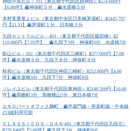
神田中央ビル：703（東京都千代田区西神田）💴74,800円
【6.80坪】🚉神保町５分 🚉水道橋５分
木村実業第２ビル（東京都中央区日本橋茅場町）💴445,797
円【21.33】🚉茅場町１分 日本橋３分
九段セントラルビル：403 （東京都千代田区飯田橋）💴
110,000円【7.91坪】 🚉九段下3分 神保町6分 水道橋7分
影山ビル：502（東京都千代田区三崎町）💴77,000円【7.08
坪】🚉水道橋５分 九段下８分 神保町９分
秋和ビル（東京都千代田区神田三崎町）💴52,800円【4.00
坪】🚉水道橋3分 九段下7分 神保町8分
ソレイユビル（東京都千代田区東神田）💴148,500円【10.40
坪】🚉馬喰町3分 馬喰横山5分 東日本橋7分
エキスパートオフィス麹町 🚉半蔵門線・有楽町線・中央線
の3線利用可能
ＣＬＡＳＳＩＣＯ９－ＤＡＮ:401（東京都千代田区九段北）
💴78,840円【5.08坪】🚉九段下3分 神保町8分