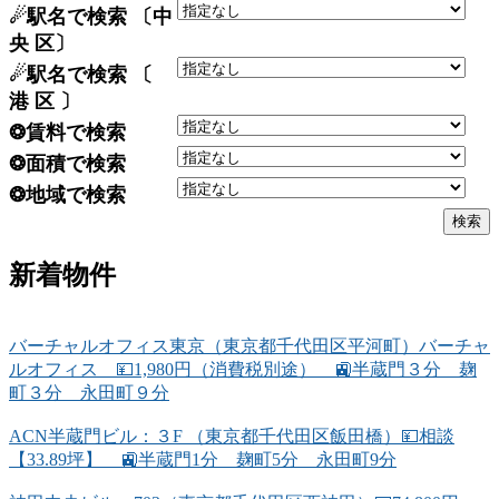
☄駅名で検索 〔中
央 区〕
☄駅名で検索 〔
港 区 〕
❂賃料で検索
❂面積で検索
❂地域で検索
新着物件
バーチャルオフィス東京（東京都千代田区平河町）バーチャ
ルオフィス 💴1,980円（消費税別途） 🚉半蔵門３分 麹
町３分 永田町９分
ACN半蔵門ビル：３F （東京都千代田区飯田橋）💴相談
【33.89坪】 🚉半蔵門1分 麹町5分 永田町9分