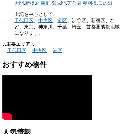
大門
,
新橋
,
内幸町
,
御成門
,
芝公園
,
赤羽橋,
日の出
上記を中心として、
千代田区
、
中央区
、
港区
、渋谷区、新宿区、な
ど、東京、神奈川、千葉、埼玉 首都圏隣接地域
になります。
∴主要エリア∴
千代田区
中央区
港区
おすすめ物件
人気情報