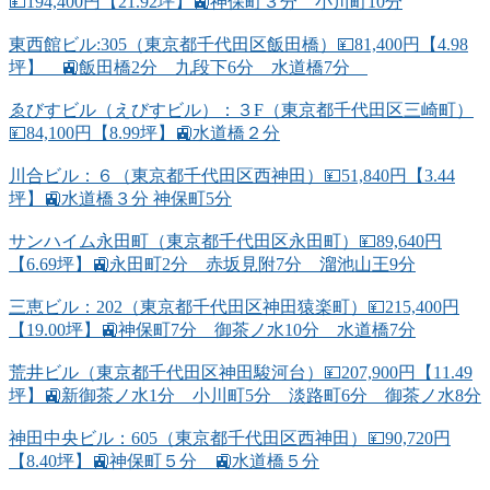
💴194,400円【21.92坪】🚉神保町３分 小川町10分
東西館ビル:305（東京都千代田区飯田橋）💴81,400円【4.98
坪】 🚉飯田橋2分 九段下6分 水道橋7分
ゑびすビル（えびすビル）：３F（東京都千代田区三崎町）
💴84,100円【8.99坪】🚉水道橋２分
川合ビル：６（東京都千代田区西神田）💴51,840円【3.44
坪】🚉水道橋３分 神保町5分
サンハイム永田町（東京都千代田区永田町）💴89,640円
【6.69坪】🚉永田町2分 赤坂見附7分 溜池山王9分
三恵ビル：202（東京都千代田区神田猿楽町）💴215,400円
【19.00坪】🚉神保町7分 御茶ノ水10分 水道橋7分
荒井ビル（東京都千代田区神田駿河台）💴207,900円【11.49
坪】🚉新御茶ノ水1分 小川町5分 淡路町6分 御茶ノ水8分
神田中央ビル：605（東京都千代田区西神田）💴90,720円
【8.40坪】🚉神保町５分 🚉水道橋５分