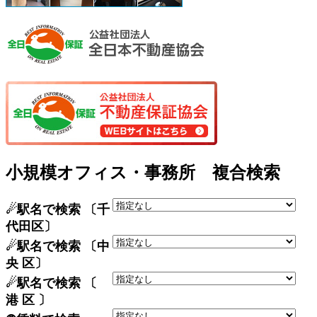
小規模オフィス・事務所 複合検索
☄駅名で検索 〔千
代田区〕
☄駅名で検索 〔中
央 区〕
☄駅名で検索 〔
港 区 〕