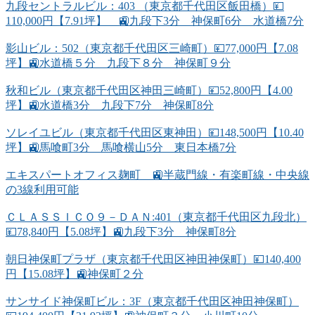
九段セントラルビル：403 （東京都千代田区飯田橋）💴
110,000円【7.91坪】 🚉九段下3分 神保町6分 水道橋7分
影山ビル：502（東京都千代田区三崎町）💴77,000円【7.08
坪】🚉水道橋５分 九段下８分 神保町９分
秋和ビル（東京都千代田区神田三崎町）💴52,800円【4.00
坪】🚉水道橋3分 九段下7分 神保町8分
ソレイユビル（東京都千代田区東神田）💴148,500円【10.40
坪】🚉馬喰町3分 馬喰横山5分 東日本橋7分
エキスパートオフィス麹町 🚉半蔵門線・有楽町線・中央線
の3線利用可能
ＣＬＡＳＳＩＣＯ９－ＤＡＮ:401（東京都千代田区九段北）
💴78,840円【5.08坪】🚉九段下3分 神保町8分
朝日神保町プラザ（東京都千代田区神田神保町）💴140,400
円【15.08坪】🚉神保町２分
サンサイド神保町ビル：3F（東京都千代田区神田神保町）