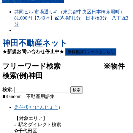
無料相談フォームはこちら！
共同ビル 市場通り41（東京都中央区日本橋茅場町）
81,000円【7.49坪】🚉茅場町1分 日本橋3分 八丁堀3
分
神田不動産ネット
★新規お問い合わせ停止中★
無料相談フォームはこちら
フリーワード検索 ※物件
検索(例)神田
検索:
■Random 不動産用語集
委任状(いにんじょう)
【対象エリア】
☄駅名ダイレクト検索
✿千代田区