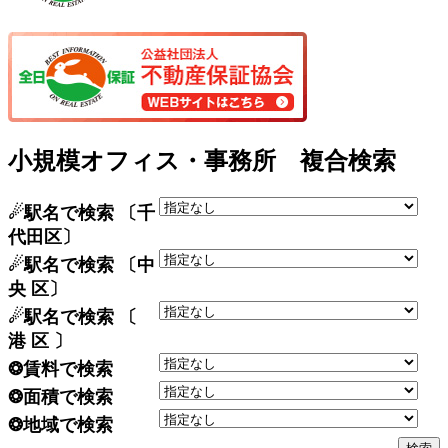
小規模オフィス・事務所 複合検索
☄駅名で検索 〔千
代田区〕
☄駅名で検索 〔中
央 区〕
☄駅名で検索 〔
港 区 〕
❂賃料で検索
❂面積で検索
❂地域で検索