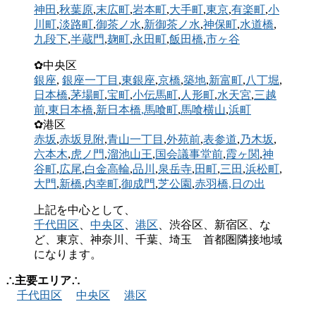
神田
,
秋葉原
,
末広町
,
岩本町
,
大手町
,
東京
,
有楽町
,
小
川町
,
淡路町
,
御茶ノ水
,
新御茶ノ水
,
神保町
,
水道橋
,
九段下
,
半蔵門
,
麹町
,
永田町
,
飯田橋
,
市ヶ谷
✿中央区
銀座
,
銀座一丁目
,
東銀座
,
京橋
,
築地
,
新富町
,
八丁堀
,
日本橋
,
茅場町
,
宝町
,
小伝馬町
,
人形町
,
水天宮
,
三越
前
,
東日本橋
,
新日本橋
,馬喰町
,
馬喰横山
,
浜町
✿港区
赤坂
,
赤坂見附
,
青山一丁目
,
外苑前
,
表参道
,
乃木坂
,
六本木
,
虎ノ門
,
溜池山王
,
国会議事堂前
,
霞ヶ関
,
神
谷町
,
広尾
,
白金高輪
,
品川
,
泉岳寺
,
田町
,
三田
,
浜松町
,
大門
,
新橋
,
内幸町
,
御成門
,
芝公園
,
赤羽橋,
日の出
上記を中心として、
千代田区
、
中央区
、
港区
、渋谷区、新宿区、な
ど、東京、神奈川、千葉、埼玉 首都圏隣接地域
になります。
∴主要エリア∴
千代田区
中央区
港区