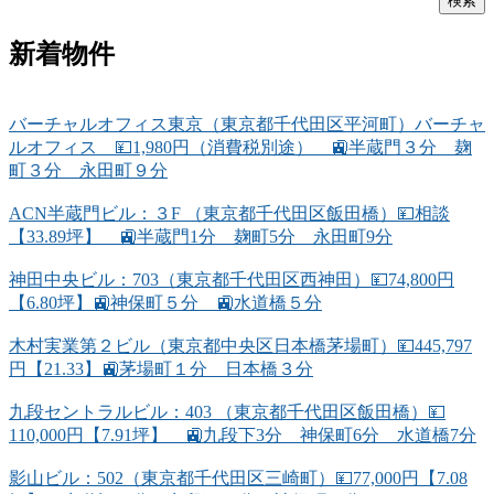
新着物件
バーチャルオフィス東京（東京都千代田区平河町）バーチャ
ルオフィス 💴1,980円（消費税別途） 🚉半蔵門３分 麹
町３分 永田町９分
ACN半蔵門ビル：３F （東京都千代田区飯田橋）💴相談
【33.89坪】 🚉半蔵門1分 麹町5分 永田町9分
神田中央ビル：703（東京都千代田区西神田）💴74,800円
【6.80坪】🚉神保町５分 🚉水道橋５分
木村実業第２ビル（東京都中央区日本橋茅場町）💴445,797
円【21.33】🚉茅場町１分 日本橋３分
九段セントラルビル：403 （東京都千代田区飯田橋）💴
110,000円【7.91坪】 🚉九段下3分 神保町6分 水道橋7分
影山ビル：502（東京都千代田区三崎町）💴77,000円【7.08