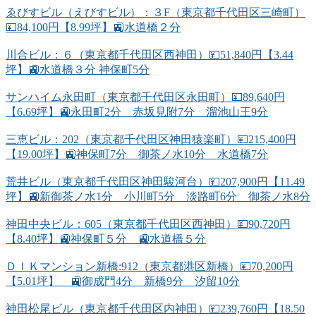
ゑびすビル（えびすビル）：３F（東京都千代田区三崎町）
💴84,100円【8.99坪】🚉水道橋２分
川合ビル：６（東京都千代田区西神田）💴51,840円【3.44
坪】🚉水道橋３分 神保町5分
サンハイム永田町（東京都千代田区永田町）💴89,640円
【6.69坪】🚉永田町2分 赤坂見附7分 溜池山王9分
三恵ビル：202（東京都千代田区神田猿楽町）💴215,400円
【19.00坪】🚉神保町7分 御茶ノ水10分 水道橋7分
荒井ビル（東京都千代田区神田駿河台）💴207,900円【11.49
坪】🚉新御茶ノ水1分 小川町5分 淡路町6分 御茶ノ水8分
神田中央ビル：605（東京都千代田区西神田）💴90,720円
【8.40坪】🚉神保町５分 🚉水道橋５分
ＤＩＫマンション新橋:912（東京都港区新橋）💴70,200円
【5.01坪】 🚉御成門4分 新橋9分 汐留10分
神田松尾ビル（東京都千代田区内神田）💴239,760円【18.50