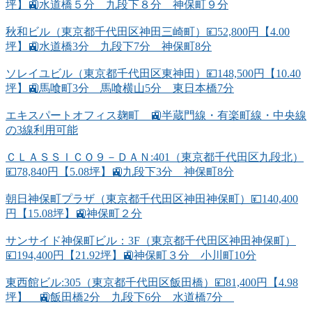
坪】🚉水道橋５分 九段下８分 神保町９分
秋和ビル（東京都千代田区神田三崎町）💴52,800円【4.00
坪】🚉水道橋3分 九段下7分 神保町8分
ソレイユビル（東京都千代田区東神田）💴148,500円【10.40
坪】🚉馬喰町3分 馬喰横山5分 東日本橋7分
エキスパートオフィス麹町 🚉半蔵門線・有楽町線・中央線
の3線利用可能
ＣＬＡＳＳＩＣＯ９－ＤＡＮ:401（東京都千代田区九段北）
💴78,840円【5.08坪】🚉九段下3分 神保町8分
朝日神保町プラザ（東京都千代田区神田神保町）💴140,400
円【15.08坪】🚉神保町２分
サンサイド神保町ビル：3F（東京都千代田区神田神保町）
💴194,400円【21.92坪】🚉神保町３分 小川町10分
東西館ビル:305（東京都千代田区飯田橋）💴81,400円【4.98
坪】 🚉飯田橋2分 九段下6分 水道橋7分