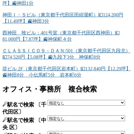
坪】🚉神田1分
神田Ｉ・Ｓビル（東京都千代田区田紺屋町）💴124,200円
【11.49坪】🚉神田3分
西神田 牧ビル：401号室（東京都千代田区西神田）💴
81,000円【7.87坪】🚉神保町４分
ＣＬＡＳＳＩＣＯ９－ＤＡＮ:501（東京都千代田区九段北）
💴74,520円【5.08坪】🚉九段下3分 神保町8分
堤ビル 2F（東京都千代田区岩本町）💴132,840円【12.29坪】
🚉神田8分 小伝馬町5分 岩本町6分
オフィス・事務所 複合検索
☄駅名で検索 〔千
代田区〕
☄駅名で検索 〔中
央 区〕