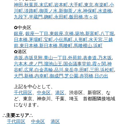
神田
,
秋葉原
,
末広町
,
岩本町
,
大手町
,
東京
,
有楽町
,
小
川町
,
淡路町
,
御茶ノ水
,
新御茶ノ水
,
神保町
,
水道橋
,
九段下
,
半蔵門
,
麹町
,
永田町
,
飯田橋
,
市ヶ谷
✿中央区
銀座
,
銀座一丁目
,
東銀座
,
京橋
,
築地
,
新富町
,
八丁堀
,
日本橋
,
茅場町
,
宝町
,
小伝馬町
,
人形町
,
水天宮
,
三越
前
,
東日本橋
,
新日本橋
,馬喰町
,
馬喰横山
,
浜町
✿港区
赤坂
,
赤坂見附
,
青山一丁目
,
外苑前
,
表参道
,
乃木坂
,
六本木
,
虎ノ門
,
溜池山王
,
国会議事堂前
,
霞ヶ関
,
神
谷町
,
広尾
,
白金高輪
,
品川
,
泉岳寺
,
田町
,
三田
,
浜松町
,
大門
,
新橋
,
内幸町
,
御成門
,
芝公園
,
赤羽橋,
日の出
上記を中心として、
千代田区
、
中央区
、
港区
、渋谷区、新宿区、な
ど、東京、神奈川、千葉、埼玉 首都圏隣接地域
になります。
∴主要エリア∴
千代田区
中央区
港区