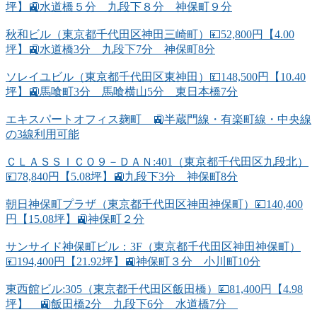
坪】🚉水道橋５分 九段下８分 神保町９分
秋和ビル（東京都千代田区神田三崎町）💴52,800円【4.00
坪】🚉水道橋3分 九段下7分 神保町8分
ソレイユビル（東京都千代田区東神田）💴148,500円【10.40
坪】🚉馬喰町3分 馬喰横山5分 東日本橋7分
エキスパートオフィス麹町 🚉半蔵門線・有楽町線・中央線
の3線利用可能
ＣＬＡＳＳＩＣＯ９－ＤＡＮ:401（東京都千代田区九段北）
💴78,840円【5.08坪】🚉九段下3分 神保町8分
朝日神保町プラザ（東京都千代田区神田神保町）💴140,400
円【15.08坪】🚉神保町２分
サンサイド神保町ビル：3F（東京都千代田区神田神保町）
💴194,400円【21.92坪】🚉神保町３分 小川町10分
東西館ビル:305（東京都千代田区飯田橋）💴81,400円【4.98
坪】 🚉飯田橋2分 九段下6分 水道橋7分