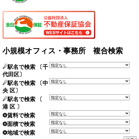
小規模オフィス・事務所 複合検索
☄駅名で検索 〔千
代田区〕
☄駅名で検索 〔中
央 区〕
☄駅名で検索 〔
港 区 〕
❂賃料で検索
❂面積で検索
❂地域で検索