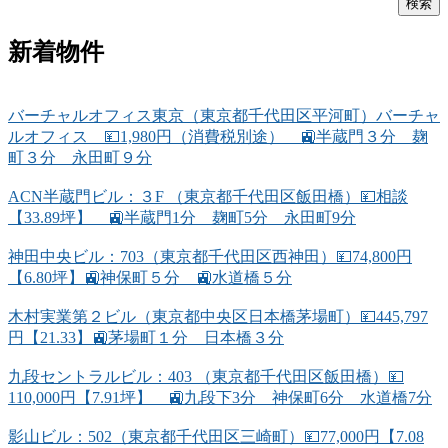
新着物件
バーチャルオフィス東京（東京都千代田区平河町）バーチャ
ルオフィス 💴1,980円（消費税別途） 🚉半蔵門３分 麹
町３分 永田町９分
ACN半蔵門ビル：３F （東京都千代田区飯田橋）💴相談
【33.89坪】 🚉半蔵門1分 麹町5分 永田町9分
神田中央ビル：703（東京都千代田区西神田）💴74,800円
【6.80坪】🚉神保町５分 🚉水道橋５分
木村実業第２ビル（東京都中央区日本橋茅場町）💴445,797
円【21.33】🚉茅場町１分 日本橋３分
九段セントラルビル：403 （東京都千代田区飯田橋）💴
110,000円【7.91坪】 🚉九段下3分 神保町6分 水道橋7分
影山ビル：502（東京都千代田区三崎町）💴77,000円【7.08