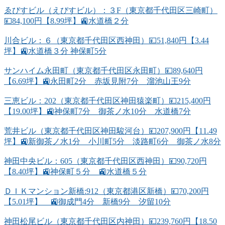
ゑびすビル（えびすビル）：３F（東京都千代田区三崎町）
💴84,100円【8.99坪】🚉水道橋２分
川合ビル：６（東京都千代田区西神田）💴51,840円【3.44
坪】🚉水道橋３分 神保町5分
サンハイム永田町（東京都千代田区永田町）💴89,640円
【6.69坪】🚉永田町2分 赤坂見附7分 溜池山王9分
三恵ビル：202（東京都千代田区神田猿楽町）💴215,400円
【19.00坪】🚉神保町7分 御茶ノ水10分 水道橋7分
荒井ビル（東京都千代田区神田駿河台）💴207,900円【11.49
坪】🚉新御茶ノ水1分 小川町5分 淡路町6分 御茶ノ水8分
神田中央ビル：605（東京都千代田区西神田）💴90,720円
【8.40坪】🚉神保町５分 🚉水道橋５分
ＤＩＫマンション新橋:912（東京都港区新橋）💴70,200円
【5.01坪】 🚉御成門4分 新橋9分 汐留10分
神田松尾ビル（東京都千代田区内神田）💴239,760円【18.50