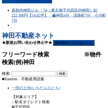
無料相談フォームはこちら！
喜助内神田ビル ：54（東京都千代田区内神田）💴
222,300円【14.82坪】 🚉神田4分 淡路町7分 小川町
7分
神田不動産ネット
★新規お問い合わせ停止中★
無料相談フォームはこちら
フリーワード検索 ※物件
検索(例)神田
検索:
■Random 不動産用語集
一団の土地(いちだんのとち)
【対象エリア】
☄駅名ダイレクト検索
✿千代田区