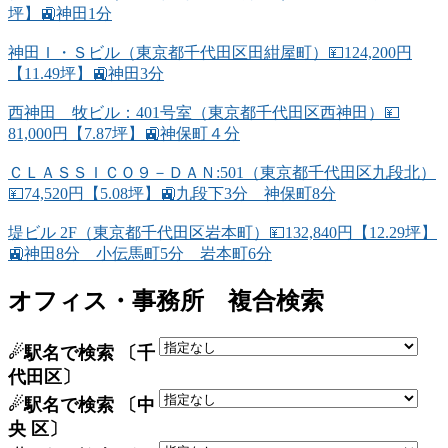
坪】🚉神田1分
神田Ｉ・Ｓビル（東京都千代田区田紺屋町）💴124,200円
【11.49坪】🚉神田3分
西神田 牧ビル：401号室（東京都千代田区西神田）💴
81,000円【7.87坪】🚉神保町４分
ＣＬＡＳＳＩＣＯ９－ＤＡＮ:501（東京都千代田区九段北）
💴74,520円【5.08坪】🚉九段下3分 神保町8分
堤ビル 2F（東京都千代田区岩本町）💴132,840円【12.29坪】
🚉神田8分 小伝馬町5分 岩本町6分
オフィス・事務所 複合検索
☄駅名で検索 〔千
代田区〕
☄駅名で検索 〔中
央 区〕