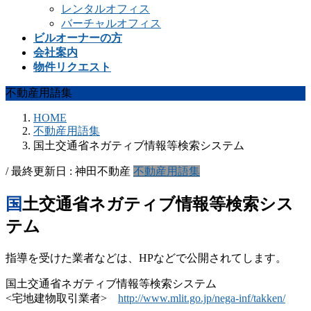
レンタルオフィス
バーチャルオフィス
ビルオーナーの方
会社案内
物件リクエスト
不動産用語集
HOME
不動産用語集
国土交通省ネガティブ情報等検索システム
/ 最終更新日 :
神田不動産
不動産用語集
国土交通省ネガティブ情報等検索シス
テム
指導を受けた業者などは、HPなどで公開されてします。
国土交通省ネガティブ情報等検索システム
<宅地建物取引業者>
http://www.mlit.go.jp/nega-inf/takken/