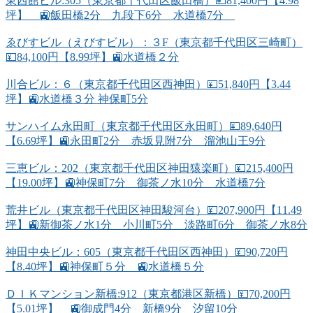
東西館ビル:305（東京都千代田区飯田橋）💴81,400円【4.98
坪】 🚉飯田橋2分 九段下6分 水道橋7分
ゑびすビル（えびすビル）：３F（東京都千代田区三崎町）
💴84,100円【8.99坪】🚉水道橋２分
川合ビル：６（東京都千代田区西神田）💴51,840円【3.44
坪】🚉水道橋３分 神保町5分
サンハイム永田町（東京都千代田区永田町）💴89,640円
【6.69坪】🚉永田町2分 赤坂見附7分 溜池山王9分
三恵ビル：202（東京都千代田区神田猿楽町）💴215,400円
【19.00坪】🚉神保町7分 御茶ノ水10分 水道橋7分
荒井ビル（東京都千代田区神田駿河台）💴207,900円【11.49
坪】🚉新御茶ノ水1分 小川町5分 淡路町6分 御茶ノ水8分
神田中央ビル：605（東京都千代田区西神田）💴90,720円
【8.40坪】🚉神保町５分 🚉水道橋５分
ＤＩＫマンション新橋:912（東京都港区新橋）💴70,200円
【5.01坪】 🚉御成門4分 新橋9分 汐留10分