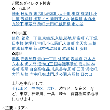
☄駅名ダイレクト検索
✿千代田区
神田
,
秋葉原
,
末広町
,
岩本町
,
大手町
,
東京
,
有楽町
,
小
川町
,
淡路町
,
御茶ノ水
,
新御茶ノ水
,
神保町
,
水道橋
,
九段下
,
半蔵門
,
麹町
,
永田町
,
飯田橋
,
市ヶ谷
✿中央区
銀座
,
銀座一丁目
,
東銀座
,
京橋
,
築地
,
新富町
,
八丁堀
,
日本橋
,
茅場町
,
宝町
,
小伝馬町
,
人形町
,
水天宮
,
三越
前
,
東日本橋
,
新日本橋
,馬喰町
,
馬喰横山
,
浜町
✿港区
赤坂
,
赤坂見附
,
青山一丁目
,
外苑前
,
表参道
,
乃木坂
,
六本木
,
虎ノ門
,
溜池山王
,
国会議事堂前
,
霞ヶ関
,
神
谷町
,
広尾
,
白金高輪
,
品川
,
泉岳寺
,
田町
,
三田
,
浜松町
,
大門
,
新橋
,
内幸町
,
御成門
,
芝公園
,
赤羽橋,
日の出
上記を中心として、
千代田区
、
中央区
、
港区
、渋谷区、新宿区、な
ど、東京、神奈川、千葉、埼玉 首都圏隣接地域
になります。
∴主要エリア∴