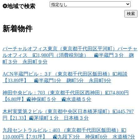
❂地域で検索
新着物件
バーチャルオフィス東京（東京都千代田区平河町）バーチャ
ルオフィス 💴1,980円（消費税別途） 🚉半蔵門３分 麹
町３分 永田町９分
ACN半蔵門ビル：３F （東京都千代田区飯田橋）💴相談
【33.89坪】 🚉半蔵門1分 麹町5分 永田町9分
神田中央ビル：703（東京都千代田区西神田）💴74,800円
【6.80坪】🚉神保町５分 🚉水道橋５分
木村実業第２ビル（東京都中央区日本橋茅場町）💴445,797
円【21.33】🚉茅場町１分 日本橋３分
九段セントラルビル：403 （東京都千代田区飯田橋）💴
110,000円【7.91坪】 🚉九段下3分 神保町6分 水道橋7分