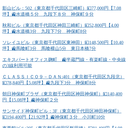
影山ビル：502（東京都千代田区三崎町）💴77,000円【7.08
坪】🚉水道橋５分 九段下８分 神保町９分
秋和ビル（東京都千代田区神田三崎町）💴52,800円【4.00
坪】🚉水道橋3分 九段下7分 神保町8分
ソレイユビル（東京都千代田区東神田）💴148,500円【10.40
坪】🚉馬喰町3分 馬喰横山5分 東日本橋7分
エキスパートオフィス麹町 🚉半蔵門線・有楽町線・中央線
の3線利用可能
ＣＬＡＳＳＩＣＯ９－ＤＡＮ:401（東京都千代田区九段北）
💴78,840円【5.08坪】🚉九段下3分 神保町8分
朝日神保町プラザ（東京都千代田区神田神保町）💴140,400
円【15.08坪】🚉神保町２分
サンサイド神保町ビル：3F（東京都千代田区神田神保町）
💴194,400円【21.92坪】🚉神保町３分 小川町10分