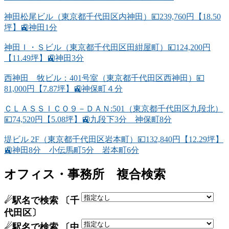
神田松尾ビル（東京都千代田区内神田）💴239,760円【18.50
坪】🚉神田1分
神田Ｉ・Ｓビル（東京都千代田区田紺屋町）💴124,200円
【11.49坪】🚉神田3分
西神田 牧ビル：401号室（東京都千代田区西神田）💴
81,000円【7.87坪】🚉神保町４分
ＣＬＡＳＳＩＣＯ９－ＤＡＮ:501（東京都千代田区九段北）
💴74,520円【5.08坪】🚉九段下3分 神保町8分
堤ビル 2F（東京都千代田区岩本町）💴132,840円【12.29坪】
🚉神田8分 小伝馬町5分 岩本町6分
オフィス・事務所 複合検索
☄駅名で検索 〔千
代田区〕
☄駅名で検索 〔中