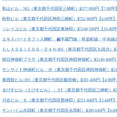
影山ビル：502（東京都千代田区三崎町）💴77,000円【7.
秋和ビル（東京都千代田区神田三崎町）💴52,800円【4.00坪
ソレイユビル（東京都千代田区東神田）💴148,500円【10.4
エキスパートオフィス麹町 🚉半蔵門線・有楽町線・中央線
ＣＬＡＳＳＩＣＯ９－ＤＡＮ:401（東京都千代田区九段北）💴78
朝日神保町プラザ（東京都千代田区神田神保町）💴140,400円【
サンサイド神保町ビル：3F（東京都千代田区神田神保町）💴194,
東西館ビル:305（東京都千代田区飯田橋）💴81,400円【4.
ゑびすビル（えびすビル）：３F（東京都千代田区三崎町）💴84,
川合ビル：６（東京都千代田区西神田）💴51,840円【3.44坪
サンハイム永田町（東京都千代田区永田町）💴89,640円【6.