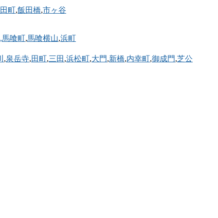
田町
,
飯田橋
,
市ヶ谷
,馬喰町
,
馬喰横山
,
浜町
川
,
泉岳寺
,
田町
,
三田
,
浜松町
,
大門
,
新橋
,
内幸町
,
御成門
,
芝公