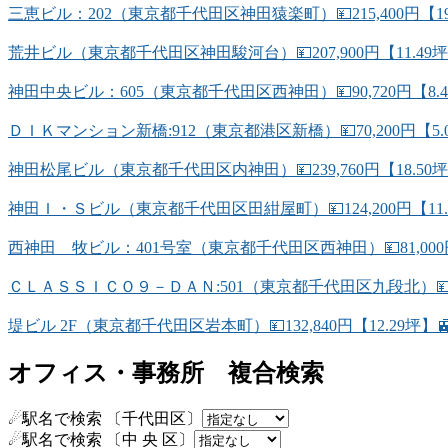
三恵ビル：202（東京都千代田区神田猿楽町）💴215,400円【1
荒井ビル（東京都千代田区神田駿河台）💴207,900円【11.
神田中央ビル：605（東京都千代田区西神田）💴90,720円【8
ＤＩＫマンション新橋:912（東京都港区新橋）💴70,200円【5
神田松尾ビル（東京都千代田区内神田）💴239,760円【18.50坪
神田Ｉ・Ｓビル（東京都千代田区田紺屋町）💴124,200円【11.
西神田 牧ビル：401号室（東京都千代田区西神田）💴81,000
ＣＬＡＳＳＩＣＯ９－ＤＡＮ:501（東京都千代田区九段北）💴74
堤ビル 2F（東京都千代田区岩本町）💴132,840円【12.29
オフィス・事務所 複合検索
☄駅名で検索 〔千代田区〕
☄駅名で検索 〔中 央 区〕