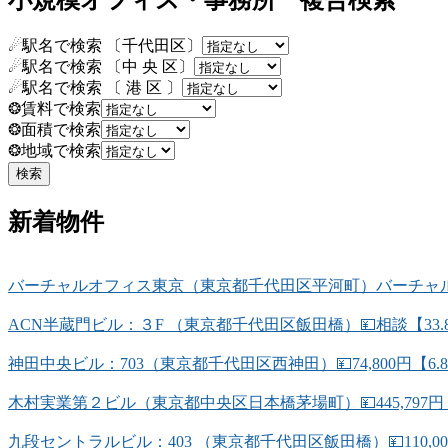
小規模オフィス・事務所 複合検索
☄駅名で検索 〔千代田区〕
☄駅名で検索 〔中 央 区〕
☄駅名で検索 〔 港 区 〕
❂賃料で検索
❂面積で検索
❂地域で検索
新着物件
バーチャルオフィス東京（東京都千代田区平河町）バーチャルオ
ACN半蔵門ビル：３F （東京都千代田区飯田橋）💴相談【33.
神田中央ビル：703（東京都千代田区西神田）💴74,800円【6
木村実業第２ビル（東京都中央区日本橋茅場町）💴445,797円
九段セントラルビル：403 （東京都千代田区飯田橋）💴110,0