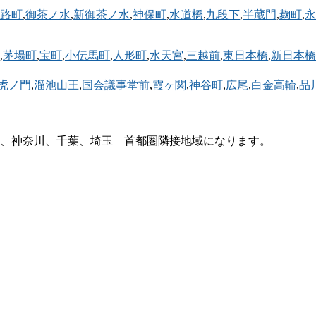
路町
,
御茶ノ水
,
新御茶ノ水
,
神保町
,
水道橋
,
九段下
,
半蔵門
,
麹町
,
永
,
茅場町
,
宝町
,
小伝馬町
,
人形町
,
水天宮
,
三越前
,
東日本橋
,
新日本橋
虎ノ門
,
溜池山王
,
国会議事堂前
,
霞ヶ関
,
神谷町
,
広尾
,
白金高輪
,
品
、神奈川、千葉、埼玉 首都圏隣接地域になります。