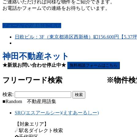
ご連絡いただければ同様な物件をご紹介できます。
お電話かフォームでの連絡をお待ちしています。
フォームでの連絡はこちら
日欧ビル：3F（東京都港区西新橋）💴156.600円【5.3
神田不動産ネット
★新規お問い合わせ停止中★
無料相談フォームはこちら
フリーワード検索 ※物件検索(
検索:
■Random 不動産用語集
SRC(エスアールシー)(えすあーるしー)
【対象エリア】
☄駅名ダイレクト検索
✿千代田区