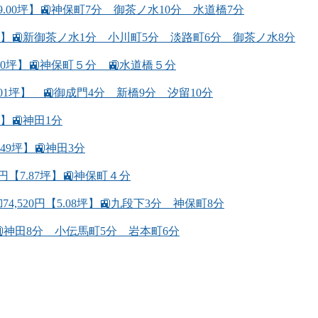
9.00坪】🚉神保町7分 御茶ノ水10分 水道橋7分
49坪】🚉新御茶ノ水1分 小川町5分 淡路町6分 御茶ノ水8分
.40坪】🚉神保町５分 🚉水道橋５分
.01坪】 🚉御成門4分 新橋9分 汐留10分
】🚉神田1分
49坪】🚉神田3分
円【7.87坪】🚉神保町４分
,520円【5.08坪】🚉九段下3分 神保町8分
坪】🚉神田8分 小伝馬町5分 岩本町6分