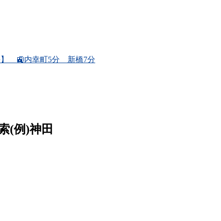
7坪】 🚉内幸町5分 新橋7分
例)神田