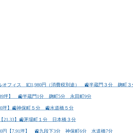
フィス 💴1,980円（消費税別途） 🚉半蔵門３分 麹町
89坪】 🚉半蔵門1分 麹町5分 永田町9分
.80坪】🚉神保町５分 🚉水道橋５分
【21.33】🚉茅場町１分 日本橋３分
00円【7.91坪】 🚉九段下3分 神保町6分 水道橋7分