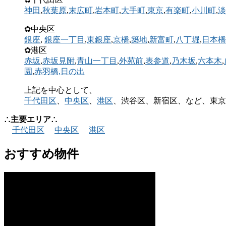
神田
,
秋葉原
,
末広町
,
岩本町
,
大手町
,
東京
,
有楽町
,
小川町
,
淡
✿中央区
銀座
,
銀座一丁目
,
東銀座
,
京橋
,
築地
,
新富町
,
八丁堀
,
日本橋
✿港区
赤坂
,
赤坂見附
,
青山一丁目
,
外苑前
,
表参道
,
乃木坂
,
六本木
,
園
,
赤羽橋,
日の出
上記を中心として、
千代田区
、
中央区
、
港区
、渋谷区、新宿区、など、東京
∴主要エリア∴
千代田区
中央区
港区
おすすめ物件