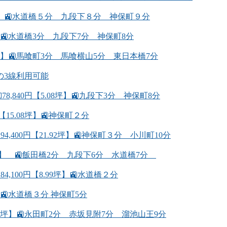
08坪】🚉水道橋５分 九段下８分 神保町９分
】🚉水道橋3分 九段下7分 神保町8分
0坪】🚉馬喰町3分 馬喰横山5分 東日本橋7分
の3線利用可能
,840円【5.08坪】🚉九段下3分 神保町8分
15.08坪】🚉神保町２分
400円【21.92坪】🚉神保町３分 小川町10分
98坪】 🚉飯田橋2分 九段下6分 水道橋7分
100円【8.99坪】🚉水道橋２分
】🚉水道橋３分 神保町5分
69坪】🚉永田町2分 赤坂見附7分 溜池山王9分