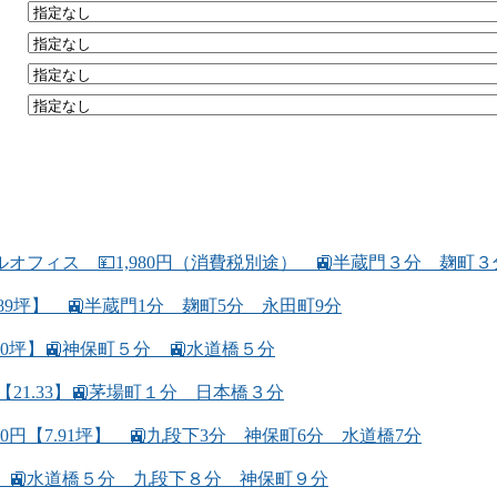
フィス 💴1,980円（消費税別途） 🚉半蔵門３分 麹町
89坪】 🚉半蔵門1分 麹町5分 永田町9分
.80坪】🚉神保町５分 🚉水道橋５分
【21.33】🚉茅場町１分 日本橋３分
00円【7.91坪】 🚉九段下3分 神保町6分 水道橋7分
08坪】🚉水道橋５分 九段下８分 神保町９分