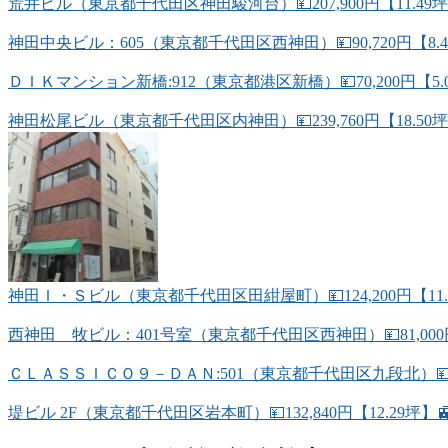
荒井ビル（東京都千代田区神田駿河台）💴207,900円【11.
神田中央ビル：605（東京都千代田区西神田）💴90,720円【8
ＤＩＫマンション新橋:912（東京都港区新橋）💴70,200円【5
神田松尾ビル（東京都千代田区内神田）💴239,760円【18.50坪
神田Ｉ・Ｓビル（東京都千代田区田紺屋町）💴124,200円【11.
西神田 牧ビル：401号室（東京都千代田区西神田）💴81,000
ＣＬＡＳＳＩＣＯ９－ＤＡＮ:501（東京都千代田区九段北）💴74
堤ビル 2F（東京都千代田区岩本町）💴132,840円【12.29