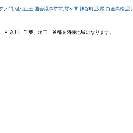
虎ノ門
,
溜池山王
,
国会議事堂前
,
霞ヶ関
,
神谷町
,
広尾
,
白金高輪
,
品
、神奈川、千葉、埼玉 首都圏隣接地域になります。