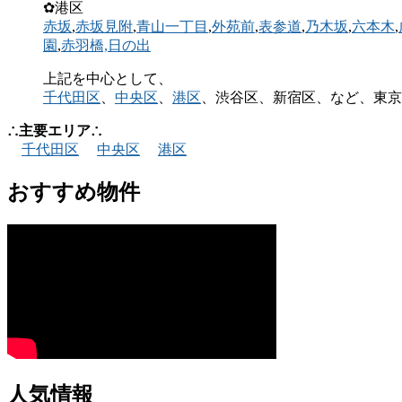
✿港区
赤坂
,
赤坂見附
,
青山一丁目
,
外苑前
,
表参道
,
乃木坂
,
六本木
,
園
,
赤羽橋,
日の出
上記を中心として、
千代田区
、
中央区
、
港区
、渋谷区、新宿区、など、東京
∴主要エリア∴
千代田区
中央区
港区
おすすめ物件
人気情報