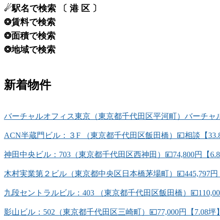
☄駅名で検索 〔 港 区 〕
❂賃料で検索
❂面積で検索
❂地域で検索
新着物件
バーチャルオフィス東京（東京都千代田区平河町）バーチャルオ
ACN半蔵門ビル：３F （東京都千代田区飯田橋）💴相談【33.
神田中央ビル：703（東京都千代田区西神田）💴74,800円【6
木村実業第２ビル（東京都中央区日本橋茅場町）💴445,797円
九段セントラルビル：403 （東京都千代田区飯田橋）💴110,0
影山ビル：502（東京都千代田区三崎町）💴77,000円【7.