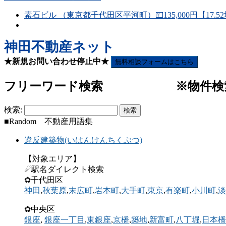
素石ビル （東京都千代田区平河町）💴135,000円【17.5
神田不動産ネット
★新規お問い合わせ停止中★
無料相談フォームはこちら
フリーワード検索 ※物件検索(
検索:
■Random 不動産用語集
違反建築物(いはんけんちくぶつ)
【対象エリア】
☄駅名ダイレクト検索
✿千代田区
神田
,
秋葉原
,
末広町
,
岩本町
,
大手町
,
東京
,
有楽町
,
小川町
,
淡
✿中央区
銀座
,
銀座一丁目
,
東銀座
,
京橋
,
築地
,
新富町
,
八丁堀
,
日本橋