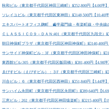
秋和ビル（東京都千代田区神田三崎町）💴52,800円【4.00坪
ソレイユビル（東京都千代田区東神田）💴148,500円【10.4
エキスパートオフィス麹町 🚉半蔵門線・有楽町線・中央線
ＣＬＡＳＳＩＣＯ９－ＤＡＮ:401（東京都千代田区九段北）💴78
朝日神保町プラザ（東京都千代田区神田神保町）💴140,400円【
サンサイド神保町ビル：3F（東京都千代田区神田神保町）💴194,
東西館ビル:305（東京都千代田区飯田橋）💴81,400円【4.
ゑびすビル（えびすビル）：３F（東京都千代田区三崎町）💴84,
川合ビル：６（東京都千代田区西神田）💴51,840円【3.44坪
サンハイム永田町（東京都千代田区永田町）💴89,640円【6.
三恵ビル：202（東京都千代田区神田猿楽町）💴215,400円【1