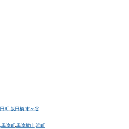
田町
,
飯田橋
,
市ヶ谷
,馬喰町
,
馬喰横山
,
浜町