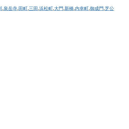
川
,
泉岳寺
,
田町
,
三田
,
浜松町
,
大門
,
新橋
,
内幸町
,
御成門
,
芝公