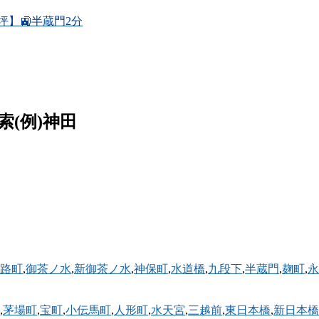
2坪】🚉半蔵門2分
例)神田
路町
,
御茶ノ水
,
新御茶ノ水
,
神保町
,
水道橋
,
九段下
,
半蔵門
,
麹町
,
永
,
茅場町
,
宝町
,
小伝馬町
,
人形町
,
水天宮
,
三越前
,
東日本橋
,
新日本橋