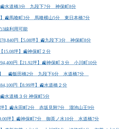
】🚉水道橋3分 九段下7分 神保町8分
0坪】🚉馬喰町3分 馬喰横山5分 東日本橋7分
の3線利用可能
,840円【5.08坪】🚉九段下3分 神保町8分
15.08坪】🚉神保町２分
400円【21.92坪】🚉神保町３分 小川町10分
98坪】 🚉飯田橋2分 九段下6分 水道橋7分
100円【8.99坪】🚉水道橋２分
】🚉水道橋３分 神保町5分
69坪】🚉永田町2分 赤坂見附7分 溜池山王9分
9.00坪】🚉神保町7分 御茶ノ水10分 水道橋7分