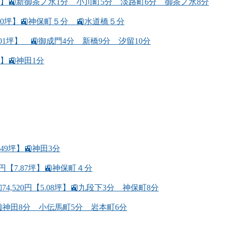
49坪】🚉新御茶ノ水1分 小川町5分 淡路町6分 御茶ノ水8分
.40坪】🚉神保町５分 🚉水道橋５分
.01坪】 🚉御成門4分 新橋9分 汐留10分
】🚉神田1分
49坪】🚉神田3分
円【7.87坪】🚉神保町４分
,520円【5.08坪】🚉九段下3分 神保町8分
坪】🚉神田8分 小伝馬町5分 岩本町6分