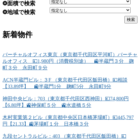
❂面積で検索
❂地域で検索
新着物件
バーチャルオフィス東京（東京都千代田区平河町）バーチャ
ルオフィス 💴1,980円（消費税別途） 🚉半蔵門３分 麹
町３分 永田町９分
ACN半蔵門ビル：３F （東京都千代田区飯田橋）💴相談
【33.89坪】 🚉半蔵門1分 麹町5分 永田町9分
神田中央ビル：703（東京都千代田区西神田）💴74,800円
【6.80坪】🚉神保町５分 🚉水道橋５分
木村実業第２ビル（東京都中央区日本橋茅場町）💴445,797
円【21.33】🚉茅場町１分 日本橋３分
九段セントラルビル：403 （東京都千代田区飯田橋）💴