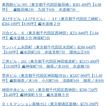
東西館ビル:305（東京都千代田区飯田橋）💴81,400円【4.98
坪】 🚉飯田橋2分 九段下6分 水道橋7分
ゑびすビル（えびすビル）：３F（東京都千代田区三崎町）
💴84,100円【8.99坪】🚉水道橋２分
川合ビル：６（東京都千代田区西神田）💴51,840円【3.44
坪】🚉水道橋３分 神保町5分
サンハイム永田町（東京都千代田区永田町）💴89,640円
【6.69坪】🚉永田町2分 赤坂見附7分 溜池山王9分
三恵ビル：202（東京都千代田区神田猿楽町）💴215,400円
【19.00坪】🚉神保町7分 御茶ノ水10分 水道橋7分
荒井ビル（東京都千代田区神田駿河台）💴207,900円【11.49
坪】🚉新御茶ノ水1分 小川町5分 淡路町6分 御茶ノ水8分
神田中央ビル：605（東京都千代田区西神田）💴90,720円
【8.40坪】🚉神保町５分 🚉水道橋５分
ＤＩＫマンション新橋:912（東京都港区新橋）💴70,200円