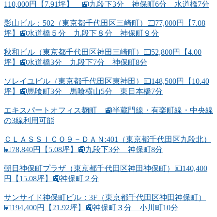
110,000円【7.91坪】 🚉九段下3分 神保町6分 水道橋7分
影山ビル：502（東京都千代田区三崎町）💴77,000円【7.08
坪】🚉水道橋５分 九段下８分 神保町９分
秋和ビル（東京都千代田区神田三崎町）💴52,800円【4.00
坪】🚉水道橋3分 九段下7分 神保町8分
ソレイユビル（東京都千代田区東神田）💴148,500円【10.40
坪】🚉馬喰町3分 馬喰横山5分 東日本橋7分
エキスパートオフィス麹町 🚉半蔵門線・有楽町線・中央線
の3線利用可能
ＣＬＡＳＳＩＣＯ９－ＤＡＮ:401（東京都千代田区九段北）
💴78,840円【5.08坪】🚉九段下3分 神保町8分
朝日神保町プラザ（東京都千代田区神田神保町）💴140,400
円【15.08坪】🚉神保町２分
サンサイド神保町ビル：3F（東京都千代田区神田神保町）
💴194,400円【21.92坪】🚉神保町３分 小川町10分