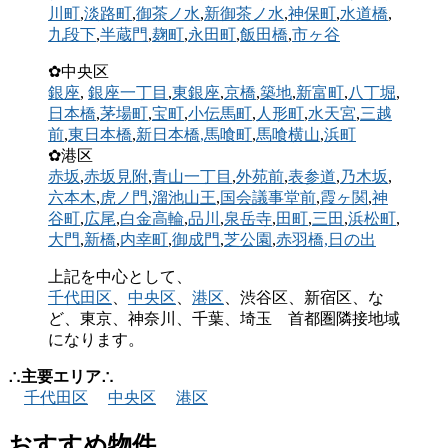
川町
,
淡路町
,
御茶ノ水
,
新御茶ノ水
,
神保町
,
水道橋
,
九段下
,
半蔵門
,
麹町
,
永田町
,
飯田橋
,
市ヶ谷
✿中央区
銀座
,
銀座一丁目
,
東銀座
,
京橋
,
築地
,
新富町
,
八丁堀
,
日本橋
,
茅場町
,
宝町
,
小伝馬町
,
人形町
,
水天宮
,
三越
前
,
東日本橋
,
新日本橋
,馬喰町
,
馬喰横山
,
浜町
✿港区
赤坂
,
赤坂見附
,
青山一丁目
,
外苑前
,
表参道
,
乃木坂
,
六本木
,
虎ノ門
,
溜池山王
,
国会議事堂前
,
霞ヶ関
,
神
谷町
,
広尾
,
白金高輪
,
品川
,
泉岳寺
,
田町
,
三田
,
浜松町
,
大門
,
新橋
,
内幸町
,
御成門
,
芝公園
,
赤羽橋,
日の出
上記を中心として、
千代田区
、
中央区
、
港区
、渋谷区、新宿区、な
ど、東京、神奈川、千葉、埼玉 首都圏隣接地域
になります。
∴主要エリア∴
千代田区
中央区
港区
おすすめ物件