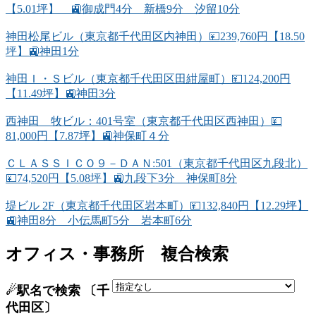
【5.01坪】 🚉御成門4分 新橋9分 汐留10分
神田松尾ビル（東京都千代田区内神田）💴239,760円【18.50
坪】🚉神田1分
神田Ｉ・Ｓビル（東京都千代田区田紺屋町）💴124,200円
【11.49坪】🚉神田3分
西神田 牧ビル：401号室（東京都千代田区西神田）💴
81,000円【7.87坪】🚉神保町４分
ＣＬＡＳＳＩＣＯ９－ＤＡＮ:501（東京都千代田区九段北）
💴74,520円【5.08坪】🚉九段下3分 神保町8分
堤ビル 2F（東京都千代田区岩本町）💴132,840円【12.29坪】
🚉神田8分 小伝馬町5分 岩本町6分
オフィス・事務所 複合検索
☄駅名で検索 〔千
代田区〕