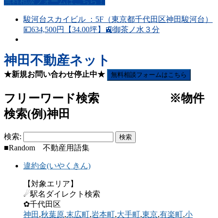
無料相談フォームはこちら！
駿河台スカイビル ：5F（東京都千代田区神田駿河台）
💴634,500円【34.00坪】🚉御茶ノ水３分
神田不動産ネット
★新規お問い合わせ停止中★
無料相談フォームはこちら
フリーワード検索 ※物件
検索(例)神田
検索:
■Random 不動産用語集
違約金(いやくきん)
【対象エリア】
☄駅名ダイレクト検索
✿千代田区
神田
,
秋葉原
,
末広町
,
岩本町
,
大手町
,
東京
,
有楽町
,
小