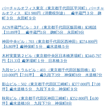
バーチャルオフィス東京（東京都千代田区平河町）バーチャ
ルオフィス 💴1,980円（消費税別途） 🚉半蔵門３分 麹
町３分 永田町９分
ACN半蔵門ビル：３F （東京都千代田区飯田橋）💴相談
【33.89坪】 🚉半蔵門1分 麹町5分 永田町9分
神田中央ビル：703（東京都千代田区西神田）💴74,800円
【6.80坪】🚉神保町５分 🚉水道橋５分
木村実業第２ビル（東京都中央区日本橋茅場町）💴445,797
円【21.33】🚉茅場町１分 日本橋３分
九段セントラルビル：403 （東京都千代田区飯田橋）💴
110,000円【7.91坪】 🚉九段下3分 神保町6分 水道橋7分
影山ビル：502（東京都千代田区三崎町）💴77,000円【7.08
坪】🚉水道橋５分 九段下８分 神保町９分
秋和ビル（東京都千代田区神田三崎町）💴52,800円【4.00
坪】🚉水道橋3分 九段下7分 神保町8分