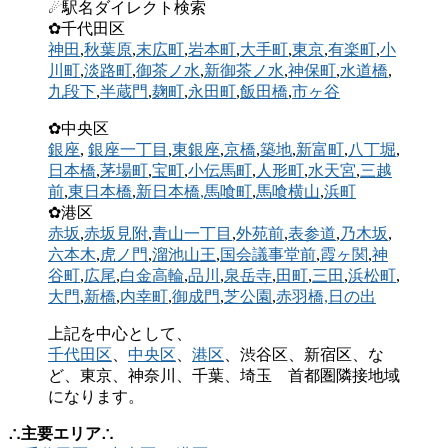
☄駅名ダイレクト検索
✿千代田区
神田
,
秋葉原
,
末広町
,
岩本町
,
大手町
,
東京
,
有楽町
,
小
川町
,
淡路町
,
御茶ノ水
,
新御茶ノ水
,
神保町
,
水道橋
,
九段下
,
半蔵門
,
麹町
,
永田町
,
飯田橋
,
市ヶ谷
✿中央区
銀座
,
銀座一丁目
,
東銀座
,
京橋
,
築地
,
新富町
,
八丁堀
,
日本橋
,
茅場町
,
宝町
,
小伝馬町
,
人形町
,
水天宮
,
三越
前
,
東日本橋
,
新日本橋
,馬喰町
,
馬喰横山
,
浜町
✿港区
赤坂
,
赤坂見附
,
青山一丁目
,
外苑前
,
表参道
,
乃木坂
,
六本木
,
虎ノ門
,
溜池山王
,
国会議事堂前
,
霞ヶ関
,
神
谷町
,
広尾
,
白金高輪
,
品川
,
泉岳寺
,
田町
,
三田
,
浜松町
,
大門
,
新橋
,
内幸町
,
御成門
,
芝公園
,
赤羽橋,
日の出
上記を中心として、
千代田区
、
中央区
、
港区
、渋谷区、新宿区、な
ど、東京、神奈川、千葉、埼玉 首都圏隣接地域
になります。
∴主要エリア∴