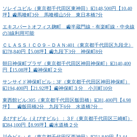
ソレイユビル（東京都千代田区東神田）💴148,500円【10.40
坪】🚉馬喰町3分 馬喰横山5分 東日本橋7分
エキスパートオフィス麹町 🚉半蔵門線・有楽町線・中央線
の3線利用可能
ＣＬＡＳＳＩＣＯ９－ＤＡＮ:401（東京都千代田区九段北）
💴78,840円【5.08坪】🚉九段下3分 神保町8分
朝日神保町プラザ（東京都千代田区神田神保町）💴140,400
円【15.08坪】🚉神保町２分
サンサイド神保町ビル：3F（東京都千代田区神田神保町）
💴194,400円【21.92坪】🚉神保町３分 小川町10分
東西館ビル:305（東京都千代田区飯田橋）💴81,400円【4.98
坪】 🚉飯田橋2分 九段下6分 水道橋7分
ゑびすビル（えびすビル）：３F（東京都千代田区三崎町）
💴84,100円【8.99坪】🚉水道橋２分
川合ビル：６（東京都千代田区西神田）💴51,840円【3.44