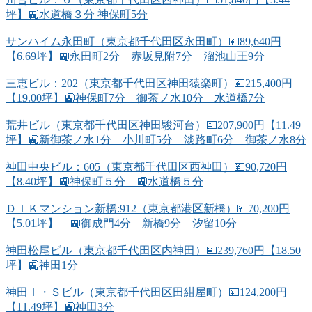
坪】🚉水道橋３分 神保町5分
サンハイム永田町（東京都千代田区永田町）💴89,640円
【6.69坪】🚉永田町2分 赤坂見附7分 溜池山王9分
三恵ビル：202（東京都千代田区神田猿楽町）💴215,400円
【19.00坪】🚉神保町7分 御茶ノ水10分 水道橋7分
荒井ビル（東京都千代田区神田駿河台）💴207,900円【11.49
坪】🚉新御茶ノ水1分 小川町5分 淡路町6分 御茶ノ水8分
神田中央ビル：605（東京都千代田区西神田）💴90,720円
【8.40坪】🚉神保町５分 🚉水道橋５分
ＤＩＫマンション新橋:912（東京都港区新橋）💴70,200円
【5.01坪】 🚉御成門4分 新橋9分 汐留10分
神田松尾ビル（東京都千代田区内神田）💴239,760円【18.50
坪】🚉神田1分
神田Ｉ・Ｓビル（東京都千代田区田紺屋町）💴124,200円
【11.49坪】🚉神田3分