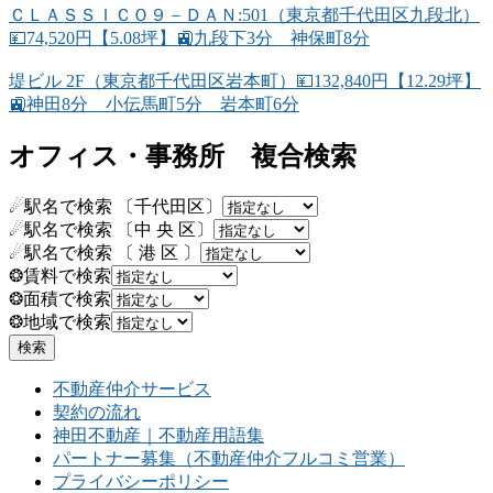
ＣＬＡＳＳＩＣＯ９－ＤＡＮ:501（東京都千代田区九段北）
💴74,520円【5.08坪】🚉九段下3分 神保町8分
堤ビル 2F（東京都千代田区岩本町）💴132,840円【12.29坪】
🚉神田8分 小伝馬町5分 岩本町6分
オフィス・事務所 複合検索
☄駅名で検索 〔千代田区〕
☄駅名で検索 〔中 央 区〕
☄駅名で検索 〔 港 区 〕
❂賃料で検索
❂面積で検索
❂地域で検索
不動産仲介サービス
契約の流れ
神田不動産｜不動産用語集
パートナー募集（不動産仲介フルコミ営業）
プライバシーポリシー