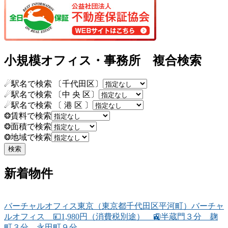
小規模オフィス・事務所 複合検索
☄駅名で検索 〔千代田区〕
☄駅名で検索 〔中 央 区〕
☄駅名で検索 〔 港 区 〕
❂賃料で検索
❂面積で検索
❂地域で検索
新着物件
バーチャルオフィス東京（東京都千代田区平河町）バーチャ
ルオフィス 💴1,980円（消費税別途） 🚉半蔵門３分 麹
町３分 永田町９分