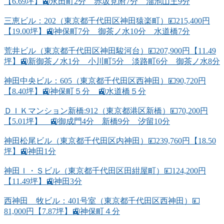
【6.69坪】🚉永田町2分 赤坂見附7分 溜池山王9分
三恵ビル：202（東京都千代田区神田猿楽町）💴215,400円
【19.00坪】🚉神保町7分 御茶ノ水10分 水道橋7分
荒井ビル（東京都千代田区神田駿河台）💴207,900円【11.49
坪】🚉新御茶ノ水1分 小川町5分 淡路町6分 御茶ノ水8分
神田中央ビル：605（東京都千代田区西神田）💴90,720円
【8.40坪】🚉神保町５分 🚉水道橋５分
ＤＩＫマンション新橋:912（東京都港区新橋）💴70,200円
【5.01坪】 🚉御成門4分 新橋9分 汐留10分
神田松尾ビル（東京都千代田区内神田）💴239,760円【18.50
坪】🚉神田1分
神田Ｉ・Ｓビル（東京都千代田区田紺屋町）💴124,200円
【11.49坪】🚉神田3分
西神田 牧ビル：401号室（東京都千代田区西神田）💴
81,000円【7.87坪】🚉神保町４分