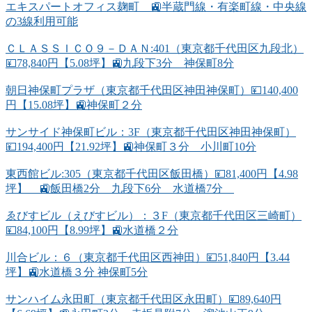
エキスパートオフィス麹町 🚉半蔵門線・有楽町線・中央線
の3線利用可能
ＣＬＡＳＳＩＣＯ９－ＤＡＮ:401（東京都千代田区九段北）
💴78,840円【5.08坪】🚉九段下3分 神保町8分
朝日神保町プラザ（東京都千代田区神田神保町）💴140,400
円【15.08坪】🚉神保町２分
サンサイド神保町ビル：3F（東京都千代田区神田神保町）
💴194,400円【21.92坪】🚉神保町３分 小川町10分
東西館ビル:305（東京都千代田区飯田橋）💴81,400円【4.98
坪】 🚉飯田橋2分 九段下6分 水道橋7分
ゑびすビル（えびすビル）：３F（東京都千代田区三崎町）
💴84,100円【8.99坪】🚉水道橋２分
川合ビル：６（東京都千代田区西神田）💴51,840円【3.44
坪】🚉水道橋３分 神保町5分
サンハイム永田町（東京都千代田区永田町）💴89,640円