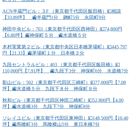
ACN半蔵門ビル：３F （東京都千代田区飯田橋）💴相談
【33.89坪】 🚉半蔵門1分 麹町5分 永田町9分
神田中央ビル：703（東京都千代田区西神田）💴74,800円
【6.80坪】🚉神保町５分 🚉水道橋５分
木村実業第２ビル（東京都中央区日本橋茅場町）💴445,797
円【21.33】🚉茅場町１分 日本橋３分
九段セントラルビル：403 （東京都千代田区飯田橋）💴
110,000円【7.91坪】 🚉九段下3分 神保町6分 水道橋7分
影山ビル：502（東京都千代田区三崎町）💴77,000円【7.08
坪】🚉水道橋５分 九段下８分 神保町９分
秋和ビル（東京都千代田区神田三崎町）💴52,800円【4.00
坪】🚉水道橋3分 九段下7分 神保町8分
ソレイユビル（東京都千代田区東神田）💴148,500円【10.40
坪】🚉馬喰町3分 馬喰横山5分 東日本橋7分