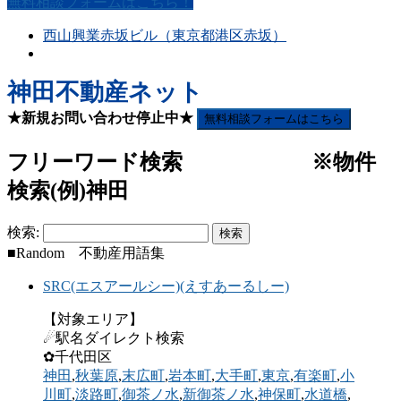
無料相談フォームはこちら！
西山興業赤坂ビル（東京都港区赤坂）
神田不動産ネット
★新規お問い合わせ停止中★
無料相談フォームはこちら
フリーワード検索 ※物件
検索(例)神田
検索:
■Random 不動産用語集
SRC(エスアールシー)(えすあーるしー)
【対象エリア】
☄駅名ダイレクト検索
✿千代田区
神田
,
秋葉原
,
末広町
,
岩本町
,
大手町
,
東京
,
有楽町
,
小
川町
,
淡路町
,
御茶ノ水
,
新御茶ノ水
,
神保町
,
水道橋
,