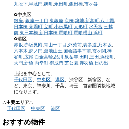
九段下
,
半蔵門
,
麹町
,
永田町
,
飯田橋
,
市ヶ谷
✿中央区
銀座
,
銀座一丁目
,
東銀座
,
京橋
,
築地
,
新富町
,
八丁堀
,
日本橋
,
茅場町
,
宝町
,
小伝馬町
,
人形町
,
水天宮
,
三越
前
,
東日本橋
,
新日本橋
,馬喰町
,
馬喰横山
,
浜町
✿港区
赤坂
,
赤坂見附
,
青山一丁目
,
外苑前
,
表参道
,
乃木坂
,
六本木
,
虎ノ門
,
溜池山王
,
国会議事堂前
,
霞ヶ関
,
神
谷町
,
広尾
,
白金高輪
,
品川
,
泉岳寺
,
田町
,
三田
,
浜松町
,
大門
,
新橋
,
内幸町
,
御成門
,
芝公園
,
赤羽橋,
日の出
上記を中心として、
千代田区
、
中央区
、
港区
、渋谷区、新宿区、な
ど、東京、神奈川、千葉、埼玉 首都圏隣接地域
になります。
∴主要エリア∴
千代田区
中央区
港区
おすすめ物件