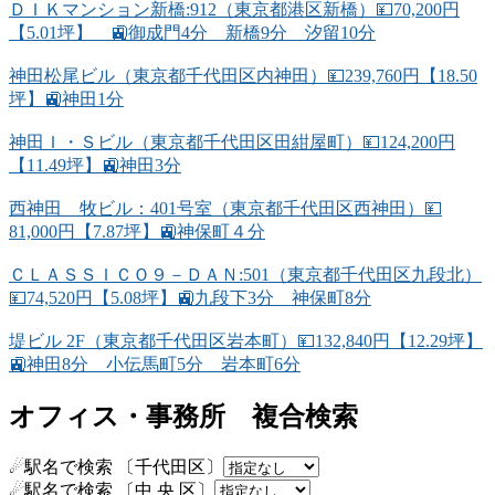
ＤＩＫマンション新橋:912（東京都港区新橋）💴70,200円
【5.01坪】 🚉御成門4分 新橋9分 汐留10分
神田松尾ビル（東京都千代田区内神田）💴239,760円【18.50
坪】🚉神田1分
神田Ｉ・Ｓビル（東京都千代田区田紺屋町）💴124,200円
【11.49坪】🚉神田3分
西神田 牧ビル：401号室（東京都千代田区西神田）💴
81,000円【7.87坪】🚉神保町４分
ＣＬＡＳＳＩＣＯ９－ＤＡＮ:501（東京都千代田区九段北）
💴74,520円【5.08坪】🚉九段下3分 神保町8分
堤ビル 2F（東京都千代田区岩本町）💴132,840円【12.29坪】
🚉神田8分 小伝馬町5分 岩本町6分
オフィス・事務所 複合検索
☄駅名で検索 〔千代田区〕
☄駅名で検索 〔中 央 区〕