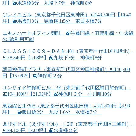
坪】🚉水道橋3分 九段下7分 神保町8分
ソレイユビル（東京都千代田区東神田）💴148,500円【10.40
坪】🚉馬喰町3分 馬喰横山5分 東日本橋7分
エキスパートオフィス麹町 🚉半蔵門線・有楽町線・中央線
の3線利用可能
ＣＬＡＳＳＩＣＯ９－ＤＡＮ:401（東京都千代田区九段北）
💴78,840円【5.08坪】🚉九段下3分 神保町8分
朝日神保町プラザ（東京都千代田区神田神保町）💴140,400
円【15.08坪】🚉神保町２分
サンサイド神保町ビル：3F（東京都千代田区神田神保町）
💴194,400円【21.92坪】🚉神保町３分 小川町10分
東西館ビル:305（東京都千代田区飯田橋）💴81,400円【4.98
坪】 🚉飯田橋2分 九段下6分 水道橋7分
ゑびすビル（えびすビル）：３F（東京都千代田区三崎町）
💴84,100円【8.99坪】🚉水道橋２分