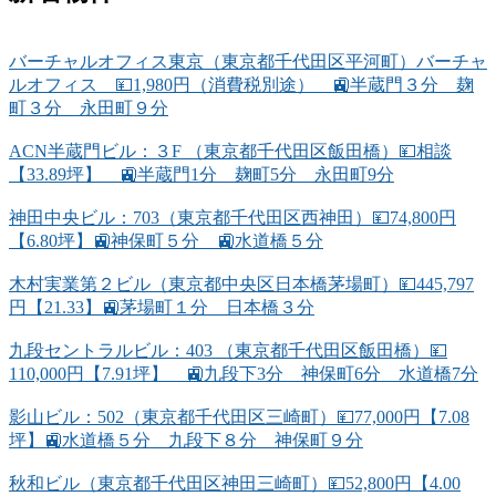
バーチャルオフィス東京（東京都千代田区平河町）バーチャ
ルオフィス 💴1,980円（消費税別途） 🚉半蔵門３分 麹
町３分 永田町９分
ACN半蔵門ビル：３F （東京都千代田区飯田橋）💴相談
【33.89坪】 🚉半蔵門1分 麹町5分 永田町9分
神田中央ビル：703（東京都千代田区西神田）💴74,800円
【6.80坪】🚉神保町５分 🚉水道橋５分
木村実業第２ビル（東京都中央区日本橋茅場町）💴445,797
円【21.33】🚉茅場町１分 日本橋３分
九段セントラルビル：403 （東京都千代田区飯田橋）💴
110,000円【7.91坪】 🚉九段下3分 神保町6分 水道橋7分
影山ビル：502（東京都千代田区三崎町）💴77,000円【7.08
坪】🚉水道橋５分 九段下８分 神保町９分
秋和ビル（東京都千代田区神田三崎町）💴52,800円【4.00