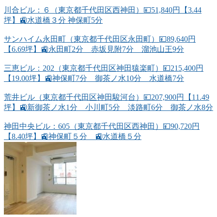
川合ビル：６（東京都千代田区西神田）💴51,840円【3.44
坪】🚉水道橋３分 神保町5分
サンハイム永田町（東京都千代田区永田町）💴89,640円
【6.69坪】🚉永田町2分 赤坂見附7分 溜池山王9分
三恵ビル：202（東京都千代田区神田猿楽町）💴215,400円
【19.00坪】🚉神保町7分 御茶ノ水10分 水道橋7分
荒井ビル（東京都千代田区神田駿河台）💴207,900円【11.49
坪】🚉新御茶ノ水1分 小川町5分 淡路町6分 御茶ノ水8分
神田中央ビル：605（東京都千代田区西神田）💴90,720円
【8.40坪】🚉神保町５分 🚉水道橋５分