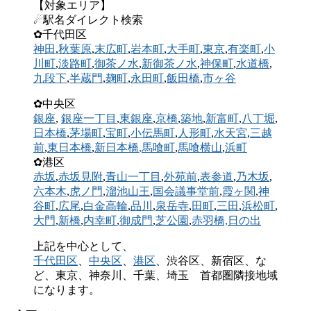
【対象エリア】
☄駅名ダイレクト検索
✿千代田区
神田
,
秋葉原
,
末広町
,
岩本町
,
大手町
,
東京
,
有楽町
,
小
川町
,
淡路町
,
御茶ノ水
,
新御茶ノ水
,
神保町
,
水道橋
,
九段下
,
半蔵門
,
麹町
,
永田町
,
飯田橋
,
市ヶ谷
✿中央区
銀座
,
銀座一丁目
,
東銀座
,
京橋
,
築地
,
新富町
,
八丁堀
,
日本橋
,
茅場町
,
宝町
,
小伝馬町
,
人形町
,
水天宮
,
三越
前
,
東日本橋
,
新日本橋
,馬喰町
,
馬喰横山
,
浜町
✿港区
赤坂
,
赤坂見附
,
青山一丁目
,
外苑前
,
表参道
,
乃木坂
,
六本木
,
虎ノ門
,
溜池山王
,
国会議事堂前
,
霞ヶ関
,
神
谷町
,
広尾
,
白金高輪
,
品川
,
泉岳寺
,
田町
,
三田
,
浜松町
,
大門
,
新橋
,
内幸町
,
御成門
,
芝公園
,
赤羽橋,
日の出
上記を中心として、
千代田区
、
中央区
、
港区
、渋谷区、新宿区、な
ど、東京、神奈川、千葉、埼玉 首都圏隣接地域
になります。