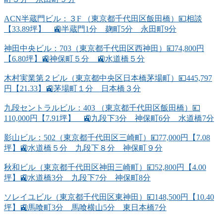
ACN半蔵門ビル：３F （東京都千代田区飯田橋）💴相談
【33.89坪】 🚉半蔵門1分 麹町5分 永田町9分
神田中央ビル：703（東京都千代田区西神田）💴74,800円
【6.80坪】🚉神保町５分 🚉水道橋５分
木村実業第２ビル（東京都中央区日本橋茅場町）💴445,797
円【21.33】🚉茅場町１分 日本橋３分
九段セントラルビル：403 （東京都千代田区飯田橋）💴
110,000円【7.91坪】 🚉九段下3分 神保町6分 水道橋7分
影山ビル：502（東京都千代田区三崎町）💴77,000円【7.08
坪】🚉水道橋５分 九段下８分 神保町９分
秋和ビル（東京都千代田区神田三崎町）💴52,800円【4.00
坪】🚉水道橋3分 九段下7分 神保町8分
ソレイユビル（東京都千代田区東神田）💴148,500円【10.40
坪】🚉馬喰町3分 馬喰横山5分 東日本橋7分