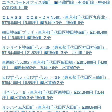
エキスパートオフィス麹町 🚉半蔵門線・有楽町線・中央線
の3線利用可能
ＣＬＡＳＳＩＣＯ９－ＤＡＮ:401（東京都千代田区九段北）
💴78,840円【5.08坪】🚉九段下3分 神保町8分
朝日神保町プラザ（東京都千代田区神田神保町）💴140,400
円【15.08坪】🚉神保町２分
サンサイド神保町ビル：3F（東京都千代田区神田神保町）
💴194,400円【21.92坪】🚉神保町３分 小川町10分
東西館ビル:305（東京都千代田区飯田橋）💴81,400円【4.98
坪】 🚉飯田橋2分 九段下6分 水道橋7分
ゑびすビル（えびすビル）：３F（東京都千代田区三崎町）
💴84,100円【8.99坪】🚉水道橋２分
川合ビル：６（東京都千代田区西神田）💴51,840円【3.44
坪】🚉水道橋３分 神保町5分
サンハイム永田町（東京都千代田区永田町）💴89,640円