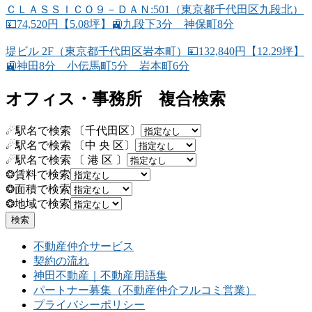
ＣＬＡＳＳＩＣＯ９－ＤＡＮ:501（東京都千代田区九段北）
💴74,520円【5.08坪】🚉九段下3分 神保町8分
堤ビル 2F（東京都千代田区岩本町）💴132,840円【12.29坪】
🚉神田8分 小伝馬町5分 岩本町6分
オフィス・事務所 複合検索
☄駅名で検索 〔千代田区〕
☄駅名で検索 〔中 央 区〕
☄駅名で検索 〔 港 区 〕
❂賃料で検索
❂面積で検索
❂地域で検索
不動産仲介サービス
契約の流れ
神田不動産｜不動産用語集
パートナー募集（不動産仲介フルコミ営業）
プライバシーポリシー