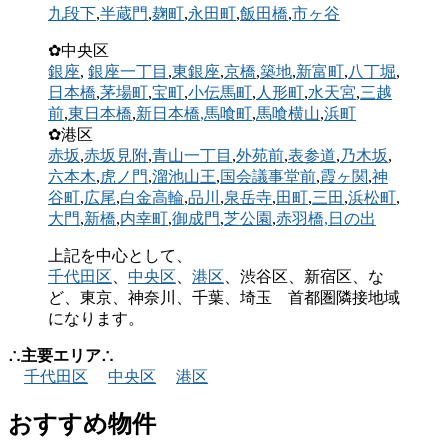
九段下
,
半蔵門
,
麹町
,
永田町
,
飯田橋
,
市ヶ谷
✿中央区
銀座
,
銀座一丁目
,
東銀座
,
京橋
,
築地
,
新富町
,
八丁堀
,
日本橋
,
茅場町
,
宝町
,
小伝馬町
,
人形町
,
水天宮
,
三越
前
,
東日本橋
,
新日本橋
,馬喰町
,
馬喰横山
,
浜町
✿港区
赤坂
,
赤坂見附
,
青山一丁目
,
外苑前
,
表参道
,
乃木坂
,
六本木
,
虎ノ門
,
溜池山王
,
国会議事堂前
,
霞ヶ関
,
神
谷町
,
広尾
,
白金高輪
,
品川
,
泉岳寺
,
田町
,
三田
,
浜松町
,
大門
,
新橋
,
内幸町
,
御成門
,
芝公園
,
赤羽橋,
日の出
上記を中心として、
千代田区
、
中央区
、
港区
、渋谷区、新宿区、な
ど、東京、神奈川、千葉、埼玉 首都圏隣接地域
になります。
∴主要エリア∴
千代田区
中央区
港区
おすすめ物件