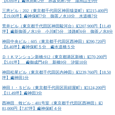
【6.69坪】🚉永田町2分 赤坂見附7分 溜池山王9分
三恵ビル：202（東京都千代田区神田猿楽町）💴215,400円
【19.00坪】🚉神保町7分 御茶ノ水10分 水道橋7分
荒井ビル（東京都千代田区神田駿河台）💴207,900円【11.49
坪】🚉新御茶ノ水1分 小川町5分 淡路町6分 御茶ノ水8分
神田中央ビル：605（東京都千代田区西神田）💴90,720円
【8.40坪】🚉神保町５分 🚉水道橋５分
ＤＩＫマンション新橋:912（東京都港区新橋）💴70,200円
【5.01坪】 🚉御成門4分 新橋9分 汐留10分
神田松尾ビル（東京都千代田区内神田）💴239,760円【18.50
坪】🚉神田1分
神田Ｉ・Ｓビル（東京都千代田区田紺屋町）💴124,200円
【11.49坪】🚉神田3分
西神田 牧ビル：401号室（東京都千代田区西神田）💴
81,000円【7.87坪】🚉神保町４分