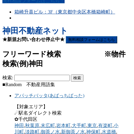
無料相談フォームはこちら！
箱崎升喜ビル：3F（東京都中央区本橋箱崎町）
神田不動産ネット
★新規お問い合わせ停止中★
無料相談フォームはこちら
フリーワード検索 ※物件
検索(例)神田
検索:
■Random 不動産用語集
アパッチバッタ(あばっちばった)
【対象エリア】
☄駅名ダイレクト検索
✿千代田区
神田
,
秋葉原
,
末広町
,
岩本町
,
大手町
,
東京
,
有楽町
,
小
川町
,
淡路町
,
御茶ノ水
,
新御茶ノ水
,
神保町
,
水道橋
,