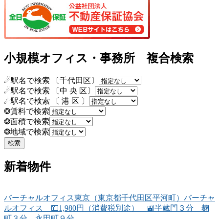
小規模オフィス・事務所 複合検索
☄駅名で検索 〔千代田区〕
☄駅名で検索 〔中 央 区〕
☄駅名で検索 〔 港 区 〕
❂賃料で検索
❂面積で検索
❂地域で検索
新着物件
バーチャルオフィス東京（東京都千代田区平河町）バーチャ
ルオフィス 💴1,980円（消費税別途） 🚉半蔵門３分 麹
町３分 永田町９分