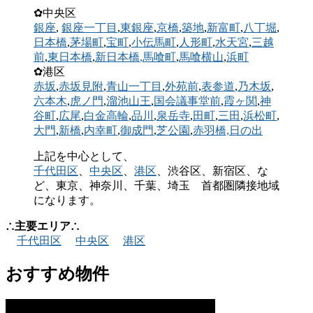
✿中央区
銀座
,
銀座一丁目
,
東銀座
,
京橋
,
築地
,
新富町
,
八丁堀
,
日本橋
,
茅場町
,
宝町
,
小伝馬町
,
人形町
,
水天宮
,
三越
前
,
東日本橋
,
新日本橋
,馬喰町
,
馬喰横山
,
浜町
✿港区
赤坂
,
赤坂見附
,
青山一丁目
,
外苑前
,
表参道
,
乃木坂
,
六本木
,
虎ノ門
,
溜池山王
,
国会議事堂前
,
霞ヶ関
,
神
谷町
,
広尾
,
白金高輪
,
品川
,
泉岳寺
,
田町
,
三田
,
浜松町
,
大門
,
新橋
,
内幸町
,
御成門
,
芝公園
,
赤羽橋,
日の出
上記を中心として、
千代田区
、
中央区
、
港区
、渋谷区、新宿区、な
ど、東京、神奈川、千葉、埼玉 首都圏隣接地域
になります。
∴主要エリア∴
千代田区
中央区
港区
おすすめ物件