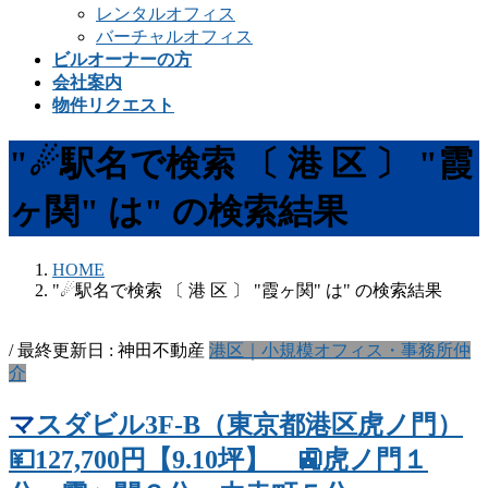
レンタルオフィス
バーチャルオフィス
ビルオーナーの方
会社案内
物件リクエスト
"☄駅名で検索 〔 港 区 〕 "霞
ヶ関" は" の検索結果
HOME
"☄駅名で検索 〔 港 区 〕 "霞ヶ関" は" の検索結果
/ 最終更新日 :
神田不動産
港区｜小規模オフィス・事務所仲
介
マスダビル3F-B（東京都港区虎ノ門）
💴127,700円【9.10坪】 🚉虎ノ門１