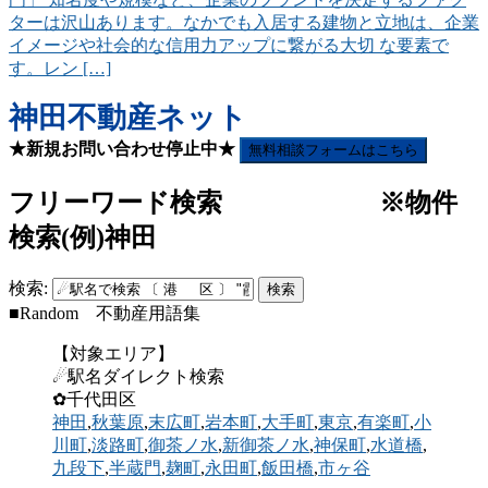
ターは沢山あります。なかでも入居する建物と立地は、企業
イメージや社会的な信用力アップに繋がる大切 な要素で
す。レン […]
神田不動産ネット
★新規お問い合わせ停止中★
無料相談フォームはこちら
フリーワード検索 ※物件
検索(例)神田
検索:
■Random 不動産用語集
【対象エリア】
☄駅名ダイレクト検索
✿千代田区
神田
,
秋葉原
,
末広町
,
岩本町
,
大手町
,
東京
,
有楽町
,
小
川町
,
淡路町
,
御茶ノ水
,
新御茶ノ水
,
神保町
,
水道橋
,
九段下
,
半蔵門
,
麹町
,
永田町
,
飯田橋
,
市ヶ谷