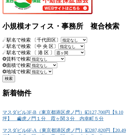
小規模オフィス・事務所 複合検索
☄駅名で検索 〔千代田区〕
☄駅名で検索 〔中 央 区〕
☄駅名で検索 〔 港 区 〕
❂賃料で検索
❂面積で検索
❂地域で検索
新着物件
マスダビル3F-B（東京都港区虎ノ門）💴127,700円【9.10
坪】 🚉虎ノ門１分 霞ヶ関３分 内幸町５分
マスダビル6F-A（東京都港区虎ノ門）💴287,820円【20.49