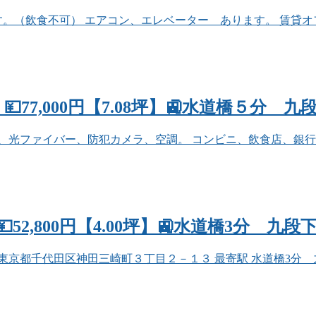
。（飲食不可） エアコン、エレベーター あります。 賃貸オフ
77,000円【7.08坪】🚉水道橋５分
、光ファイバー、防犯カメラ、空調。 コンビニ、飲食店、銀行
2,800円【4.00坪】🚉水道橋3分 九段
千代田区神田三崎町３丁目２－１３ 最寄駅 水道橋3分 九段下7分 神