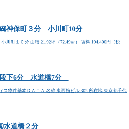
】🚉神保町３分 小川町10分
分 面積 21.92坪（72.49㎡） 賃料 194,400円（税
分 九段下6分 水道橋7分
物件基本ＤＡＴＡ 名称 東西館ビル 305 所在地 東京都千代
🚉水道橋２分