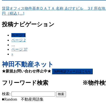
賃貸オフィス物件基本ＤＡＴＡ 名称 ゑびすビル ３F 所在地 東京都千
円（税込 […]
投稿ナビゲーション
ページ
1
ページ
2
…
ページ
37
»
神田不動産ネット
★新規お問い合わせ停止中★
無料相談フォームはこちら
フリーワード検索 ※物件検索(
検索:
■Random 不動産用語集