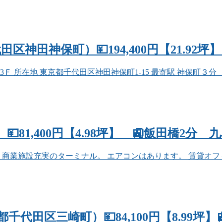
神田神保町）💴194,400円【21.92坪
地 東京都千代田区神田神保町1-15 最寄駅 神保町３分 小川町１０
💴81,400円【4.98坪】 🚉飯田橋2
商業施設充実のターミナル。 エアコンはあります。 賃貸オフィス
代田区三崎町）💴84,100円【8.99坪】