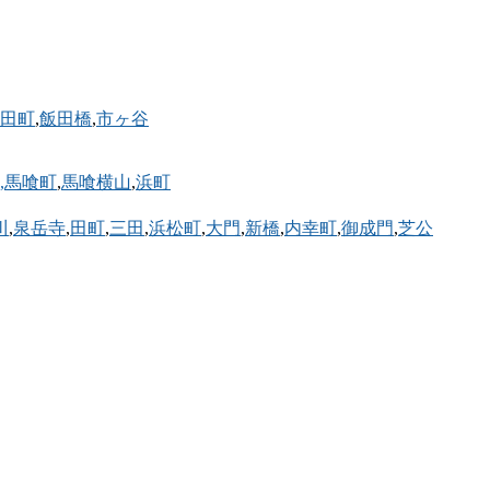
田町
,
飯田橋
,
市ヶ谷
,馬喰町
,
馬喰横山
,
浜町
川
,
泉岳寺
,
田町
,
三田
,
浜松町
,
大門
,
新橋
,
内幸町
,
御成門
,
芝公