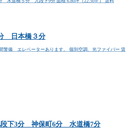
橋５分 九段下9分 面積 6.80坪（22.50㎡） 賃料
町１分 日本橋３分
時間警備 エレベーターあります。 個別空調、光ファイバー 賃
🚉九段下3分 神保町6分 水道橋7分