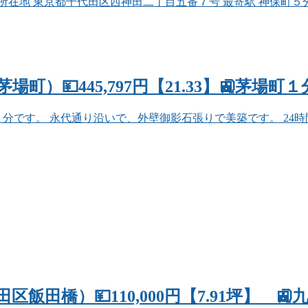
在地 東京都千代田区西神田二丁目五番７号 最寄駅 神保町５分 水道
）💴445,797円【21.33】🚉茅場
３分です。 永代通り沿いで、外壁御影石張りで美築です。 24
区飯田橋）💴110,000円【7.91坪】 