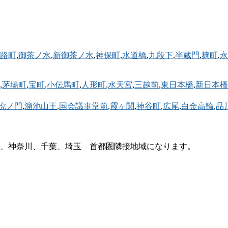
路町
,
御茶ノ水
,
新御茶ノ水
,
神保町
,
水道橋
,
九段下
,
半蔵門
,
麹町
,
永
,
茅場町
,
宝町
,
小伝馬町
,
人形町
,
水天宮
,
三越前
,
東日本橋
,
新日本橋
虎ノ門
,
溜池山王
,
国会議事堂前
,
霞ヶ関
,
神谷町
,
広尾
,
白金高輪
,
品
、神奈川、千葉、埼玉 首都圏隣接地域になります。