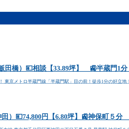
田橋）💴相談【33.89坪】 🚉半蔵門1
東京メトロ半蔵門線「半蔵門駅」目の前！徒歩1分の好立地！ 
）💴74,800円【6.80坪】🚉神保町５分