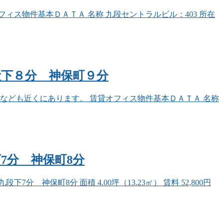
ィス物件基本ＤＡＴＡ 名称 九段セントラルビル：403 所在
 九段下８分 神保町９分
なども近くにあります。 賃貸オフィス物件基本ＤＡＴＡ 名称
下7分 神保町8分
保町8分 面積 4.00坪（13.23㎡） 賃料 52,800円