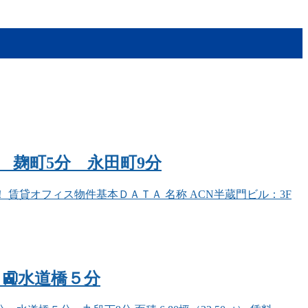
分 麹町5分 永田町9分
賃貸オフィス物件基本ＤＡＴＡ 名称 ACN半蔵門ビル：3F
 🚉水道橋５分