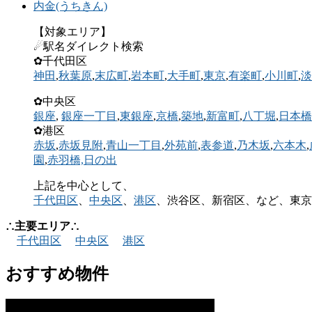
内金(うちきん)
【対象エリア】
☄駅名ダイレクト検索
✿千代田区
神田
,
秋葉原
,
末広町
,
岩本町
,
大手町
,
東京
,
有楽町
,
小川町
,
淡
✿中央区
銀座
,
銀座一丁目
,
東銀座
,
京橋
,
築地
,
新富町
,
八丁堀
,
日本橋
✿港区
赤坂
,
赤坂見附
,
青山一丁目
,
外苑前
,
表参道
,
乃木坂
,
六本木
,
園
,
赤羽橋,
日の出
上記を中心として、
千代田区
、
中央区
、
港区
、渋谷区、新宿区、など、東京
∴主要エリア∴
千代田区
中央区
港区
おすすめ物件