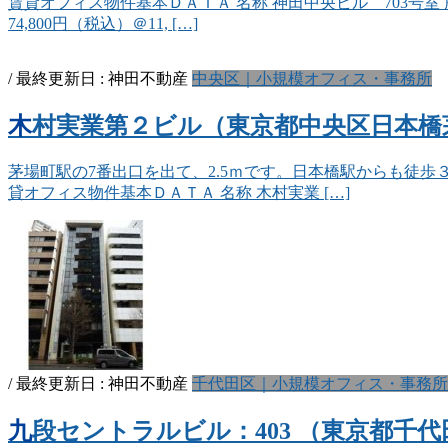
賃貸オフィス物件基本ＤＡＴＡ 名称 神田中央ビル 703号室 所
74,800円（税込）＠11, […]
/ 最終更新日 :
神田不動産
中央区｜小規模オフィス・事務所
木村実業第２ビル（東京都中央区日本橋茅場町
茅場町駅の7番出口を出て、2.5ｍです。日本橋駅からも徒歩
貸オフィス物件基本ＤＡＴＡ 名称 木村実業 […]
/ 最終更新日 :
神田不動産
千代田区｜小規模オフィス・事務所
九段セントラルビル：403 （東京都千代田