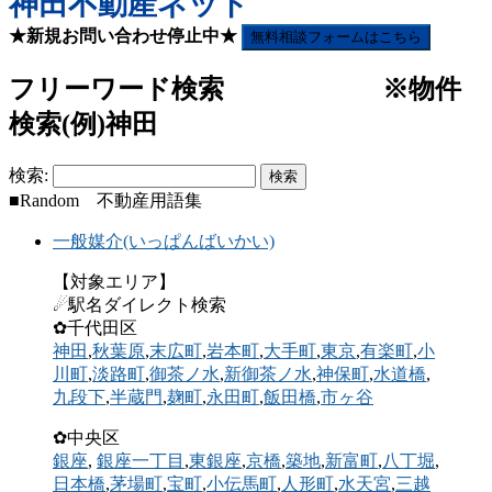
神田不動産ネット
★新規お問い合わせ停止中★
無料相談フォームはこちら
フリーワード検索 ※物件
検索(例)神田
検索:
■Random 不動産用語集
一般媒介(いっぱんばいかい)
【対象エリア】
☄駅名ダイレクト検索
✿千代田区
神田
,
秋葉原
,
末広町
,
岩本町
,
大手町
,
東京
,
有楽町
,
小
川町
,
淡路町
,
御茶ノ水
,
新御茶ノ水
,
神保町
,
水道橋
,
九段下
,
半蔵門
,
麹町
,
永田町
,
飯田橋
,
市ヶ谷
✿中央区
銀座
,
銀座一丁目
,
東銀座
,
京橋
,
築地
,
新富町
,
八丁堀
,
日本橋
,
茅場町
,
宝町
,
小伝馬町
,
人形町
,
水天宮
,
三越