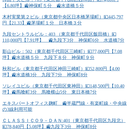
【6.80坪】🚉神保町５分 🚉水道橋５分
木村実業第２ビル（東京都中央区日本橋茅場町）💴445,797
円【21.33】🚉茅場町１分 日本橋３分
九段セントラルビル：403 （東京都千代田区飯田橋）💴
110,000円【7.91坪】 🚉九段下3分 神保町6分 水道橋7分
影山ビル：502（東京都千代田区三崎町）💴77,000円【7.08
坪】🚉水道橋５分 九段下８分 神保町９分
秋和ビル（東京都千代田区神田三崎町）💴52,800円【4.00
坪】🚉水道橋3分 九段下7分 神保町8分
ソレイユビル（東京都千代田区東神田）💴148,500円【10.40
坪】🚉馬喰町3分 馬喰横山5分 東日本橋7分
エキスパートオフィス麹町 🚉半蔵門線・有楽町線・中央線
の3線利用可能
ＣＬＡＳＳＩＣＯ９－ＤＡＮ:401（東京都千代田区九段北）
💴78,840円【5.08坪】🚉九段下3分 神保町8分