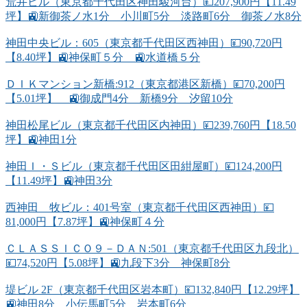
荒井ビル（東京都千代田区神田駿河台）💴207,900円【11.49
坪】🚉新御茶ノ水1分 小川町5分 淡路町6分 御茶ノ水8分
神田中央ビル：605（東京都千代田区西神田）💴90,720円
【8.40坪】🚉神保町５分 🚉水道橋５分
ＤＩＫマンション新橋:912（東京都港区新橋）💴70,200円
【5.01坪】 🚉御成門4分 新橋9分 汐留10分
神田松尾ビル（東京都千代田区内神田）💴239,760円【18.50
坪】🚉神田1分
神田Ｉ・Ｓビル（東京都千代田区田紺屋町）💴124,200円
【11.49坪】🚉神田3分
西神田 牧ビル：401号室（東京都千代田区西神田）💴
81,000円【7.87坪】🚉神保町４分
ＣＬＡＳＳＩＣＯ９－ＤＡＮ:501（東京都千代田区九段北）
💴74,520円【5.08坪】🚉九段下3分 神保町8分
堤ビル 2F（東京都千代田区岩本町）💴132,840円【12.29坪】
🚉神田8分 小伝馬町5分 岩本町6分