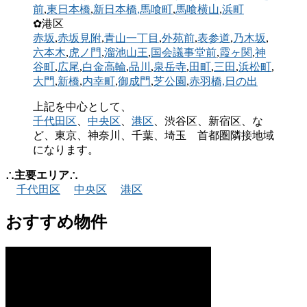
前
,
東日本橋
,
新日本橋
,馬喰町
,
馬喰横山
,
浜町
✿港区
赤坂
,
赤坂見附
,
青山一丁目
,
外苑前
,
表参道
,
乃木坂
,
六本木
,
虎ノ門
,
溜池山王
,
国会議事堂前
,
霞ヶ関
,
神
谷町
,
広尾
,
白金高輪
,
品川
,
泉岳寺
,
田町
,
三田
,
浜松町
,
大門
,
新橋
,
内幸町
,
御成門
,
芝公園
,
赤羽橋,
日の出
上記を中心として、
千代田区
、
中央区
、
港区
、渋谷区、新宿区、な
ど、東京、神奈川、千葉、埼玉 首都圏隣接地域
になります。
∴主要エリア∴
千代田区
中央区
港区
おすすめ物件