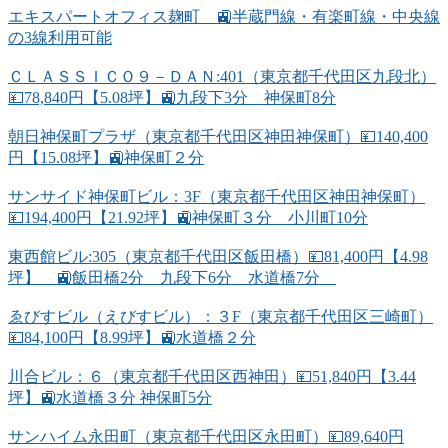
エキスパートオフィス麹町 🚉半蔵門線・有楽町線・中央線
の3線利用可能
ＣＬＡＳＳＩＣＯ９－ＤＡＮ:401（東京都千代田区九段北）
💴78,840円【5.08坪】🚉九段下3分 神保町8分
朝日神保町プラザ（東京都千代田区神田神保町）💴140,400
円【15.08坪】🚉神保町２分
サンサイド神保町ビル：3F（東京都千代田区神田神保町）
💴194,400円【21.92坪】🚉神保町３分 小川町10分
東西館ビル:305（東京都千代田区飯田橋）💴81,400円【4.98
坪】 🚉飯田橋2分 九段下6分 水道橋7分
ゑびすビル（えびすビル）：３F（東京都千代田区三崎町）
💴84,100円【8.99坪】🚉水道橋２分
川合ビル：６（東京都千代田区西神田）💴51,840円【3.44
坪】🚉水道橋３分 神保町5分
サンハイム永田町（東京都千代田区永田町）💴89,640円