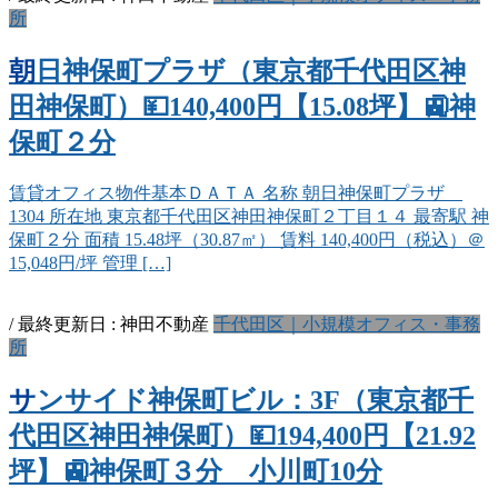
所
朝日神保町プラザ（東京都千代田区神
田神保町）💴140,400円【15.08坪】🚉神
保町２分
賃貸オフィス物件基本ＤＡＴＡ 名称 朝日神保町プラザ
1304 所在地 東京都千代田区神田神保町２丁目１４ 最寄駅 神
保町２分 面積 15.48坪（30.87㎡） 賃料 140,400円（税込）＠
15,048円/坪 管理 […]
/ 最終更新日 :
神田不動産
千代田区｜小規模オフィス・事務
所
サンサイド神保町ビル：3F（東京都千
代田区神田神保町）💴194,400円【21.92
坪】🚉神保町３分 小川町10分