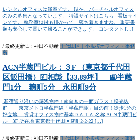
レンタルオフィスは満室です。 現在、バーチャルオフィス
のみの募集となっています。 特設サイトはこちら 看板サイ
ンです。 執務室は鍵も掛かって、落ち着きますね。 重要書
類も安心して置いて帰ることができます。 コンタクト […]
/ 最終更新日 :
神田不動産
千代田区｜小規模オフィス・事務
所
ACN半蔵門ビル：３F （東京都千代田
区飯田橋）💴相談【33.89坪】 🚉半蔵
門1分 麹町5分 永田町9分
新宿通り沿いの築浅物件！南向きの一面ガラス！採光抜
群！！ 東京メトロ半蔵門線「半蔵門駅」目の前！徒歩1分の
好立地！ 賃貸オフィス物件基本ＤＡＴＡ 名称 ACN半蔵門ビ
ル：3F 所在地 東京都千代田区麹町2-2-22 […]
/ 最終更新日 :
神田不動産
千代田区｜小規模オフィス・事務