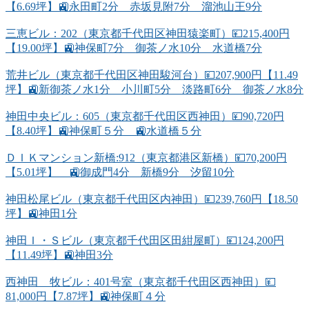
【6.69坪】🚉永田町2分 赤坂見附7分 溜池山王9分
三恵ビル：202（東京都千代田区神田猿楽町）💴215,400円
【19.00坪】🚉神保町7分 御茶ノ水10分 水道橋7分
荒井ビル（東京都千代田区神田駿河台）💴207,900円【11.49
坪】🚉新御茶ノ水1分 小川町5分 淡路町6分 御茶ノ水8分
神田中央ビル：605（東京都千代田区西神田）💴90,720円
【8.40坪】🚉神保町５分 🚉水道橋５分
ＤＩＫマンション新橋:912（東京都港区新橋）💴70,200円
【5.01坪】 🚉御成門4分 新橋9分 汐留10分
神田松尾ビル（東京都千代田区内神田）💴239,760円【18.50
坪】🚉神田1分
神田Ｉ・Ｓビル（東京都千代田区田紺屋町）💴124,200円
【11.49坪】🚉神田3分
西神田 牧ビル：401号室（東京都千代田区西神田）💴
81,000円【7.87坪】🚉神保町４分