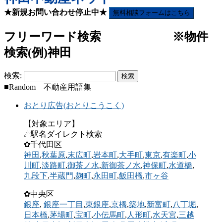
★新規お問い合わせ停止中★
無料相談フォームはこちら
フリーワード検索 ※物件
検索(例)神田
検索:
■Random 不動産用語集
おとり広告(おとりこうこく)
【対象エリア】
☄駅名ダイレクト検索
✿千代田区
神田
,
秋葉原
,
末広町
,
岩本町
,
大手町
,
東京
,
有楽町
,
小
川町
,
淡路町
,
御茶ノ水
,
新御茶ノ水
,
神保町
,
水道橋
,
九段下
,
半蔵門
,
麹町
,
永田町
,
飯田橋
,
市ヶ谷
✿中央区
銀座
,
銀座一丁目
,
東銀座
,
京橋
,
築地
,
新富町
,
八丁堀
,
日本橋
,
茅場町
,
宝町
,
小伝馬町
,
人形町
,
水天宮
,
三越