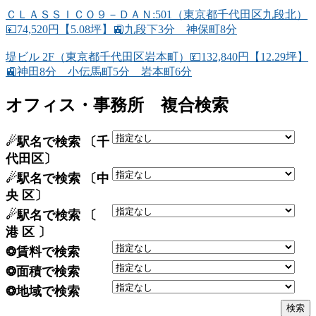
ＣＬＡＳＳＩＣＯ９－ＤＡＮ:501（東京都千代田区九段北）
💴74,520円【5.08坪】🚉九段下3分 神保町8分
堤ビル 2F（東京都千代田区岩本町）💴132,840円【12.29坪】
🚉神田8分 小伝馬町5分 岩本町6分
オフィス・事務所 複合検索
☄駅名で検索 〔千
代田区〕
☄駅名で検索 〔中
央 区〕
☄駅名で検索 〔
港 区 〕
❂賃料で検索
❂面積で検索
❂地域で検索