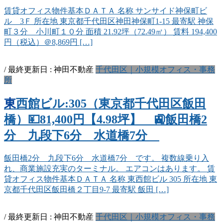
賃貸オフィス物件基本ＤＡＴＡ 名称 サンサイド神保町ビ
ル 3Ｆ 所在地 東京都千代田区神田神保町1-15 最寄駅 神保
町３分 小川町１０分 面積 21.92坪（72.49㎡） 賃料 194,400
円（税込）＠8,869円 […]
/ 最終更新日 :
神田不動産
千代田区｜小規模オフィス・事務
所
東西館ビル:305（東京都千代田区飯田
橋）💴81,400円【4.98坪】 🚉飯田橋2
分 九段下6分 水道橋7分
飯田橋2分 九段下6分 水道橋7分 です。 複数線乗り入
れ、商業施設充実のターミナル。 エアコンはあります。 賃
貸オフィス物件基本ＤＡＴＡ 名称 東西館ビル 305 所在地 東
京都千代田区飯田橋２丁目9-7 最寄駅 飯田 […]
/ 最終更新日 :
神田不動産
千代田区｜小規模オフィス・事務