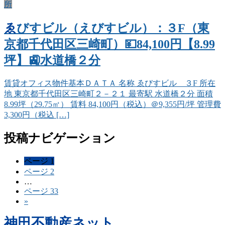
所
ゑびすビル（えびすビル）：３F（東
京都千代田区三崎町）💴84,100円【8.99
坪】🚉水道橋２分
賃貸オフィス物件基本ＤＡＴＡ 名称 ゑびすビル ３F 所在
地 東京都千代田区三崎町２－２１ 最寄駅 水道橋２分 面積
8.99坪（29.75㎡） 賃料 84,100円（税込）＠9,355円/坪 管理費
3,300円（税込 […]
投稿ナビゲーション
ページ
1
ページ
2
…
ページ
33
»
神田不動産ネット