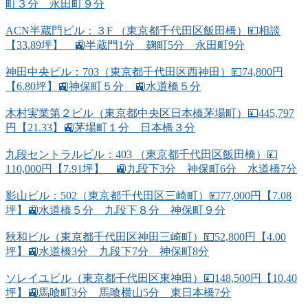
町３分 永田町９分
ACN半蔵門ビル：３F （東京都千代田区飯田橋）💴相談
【33.89坪】 🚉半蔵門1分 麹町5分 永田町9分
神田中央ビル：703（東京都千代田区西神田）💴74,800円
【6.80坪】🚉神保町５分 🚉水道橋５分
木村実業第２ビル（東京都中央区日本橋茅場町）💴445,797
円【21.33】🚉茅場町１分 日本橋３分
九段セントラルビル：403 （東京都千代田区飯田橋）💴
110,000円【7.91坪】 🚉九段下3分 神保町6分 水道橋7分
影山ビル：502（東京都千代田区三崎町）💴77,000円【7.08
坪】🚉水道橋５分 九段下８分 神保町９分
秋和ビル（東京都千代田区神田三崎町）💴52,800円【4.00
坪】🚉水道橋3分 九段下7分 神保町8分
ソレイユビル（東京都千代田区東神田）💴148,500円【10.40
坪】🚉馬喰町3分 馬喰横山5分 東日本橋7分