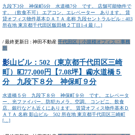
九段下3分 神保町6分 水道橋7分 です。 店舗可能物件で
す。（飲食不可） エアコン、エレベーター あります。 賃
貸オフィス物件基本ＤＡＴＡ 名称 九段セントラルビル：403
所在地 東京都千代田区飯田橋２丁目1-4 最 […]
/ 最終更新日 :
神田不動産
千代田区｜小規模オフィス・事務
所
影山ビル：502（東京都千代田区三崎
町）💴77,000円【7.08坪】🚉水道橋５
分 九段下８分 神保町９分
水道橋５分 九段下８分 神保町９分 です。 エレベータ
ー、光ファイバー、防犯カメラ、空調。 コンビニ、飲食
店、銀行なども近くにあります。 賃貸オフィス物件基本Ｄ
ＡＴＡ 名称 影山ビル 502 所在地 東京都千代田区三崎町
[…]