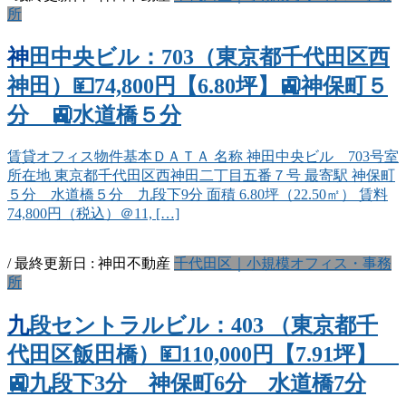
所
神田中央ビル：703（東京都千代田区西
神田）💴74,800円【6.80坪】🚉神保町５
分 🚉水道橋５分
賃貸オフィス物件基本ＤＡＴＡ 名称 神田中央ビル 703号室
所在地 東京都千代田区西神田二丁目五番７号 最寄駅 神保町
５分 水道橋５分 九段下9分 面積 6.80坪（22.50㎡） 賃料
74,800円（税込）＠11, […]
/ 最終更新日 :
神田不動産
千代田区｜小規模オフィス・事務
所
九段セントラルビル：403 （東京都千
代田区飯田橋）💴110,000円【7.91坪】
🚉九段下3分 神保町6分 水道橋7分