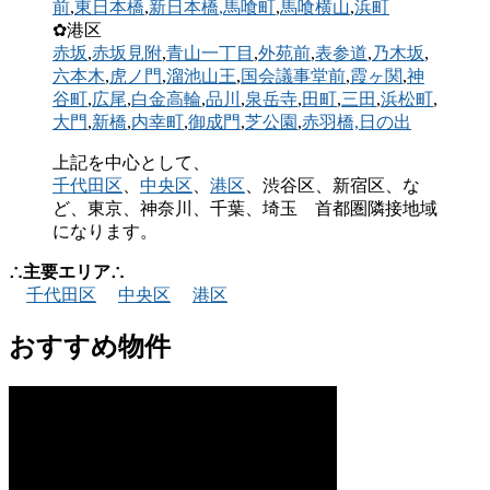
前
,
東日本橋
,
新日本橋
,馬喰町
,
馬喰横山
,
浜町
✿港区
赤坂
,
赤坂見附
,
青山一丁目
,
外苑前
,
表参道
,
乃木坂
,
六本木
,
虎ノ門
,
溜池山王
,
国会議事堂前
,
霞ヶ関
,
神
谷町
,
広尾
,
白金高輪
,
品川
,
泉岳寺
,
田町
,
三田
,
浜松町
,
大門
,
新橋
,
内幸町
,
御成門
,
芝公園
,
赤羽橋,
日の出
上記を中心として、
千代田区
、
中央区
、
港区
、渋谷区、新宿区、な
ど、東京、神奈川、千葉、埼玉 首都圏隣接地域
になります。
∴主要エリア∴
千代田区
中央区
港区
おすすめ物件