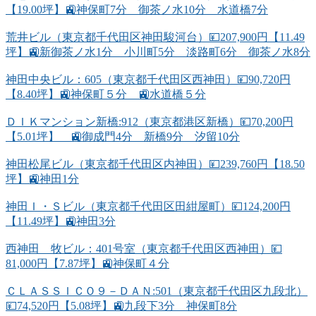
【19.00坪】🚉神保町7分 御茶ノ水10分 水道橋7分
荒井ビル（東京都千代田区神田駿河台）💴207,900円【11.49
坪】🚉新御茶ノ水1分 小川町5分 淡路町6分 御茶ノ水8分
神田中央ビル：605（東京都千代田区西神田）💴90,720円
【8.40坪】🚉神保町５分 🚉水道橋５分
ＤＩＫマンション新橋:912（東京都港区新橋）💴70,200円
【5.01坪】 🚉御成門4分 新橋9分 汐留10分
神田松尾ビル（東京都千代田区内神田）💴239,760円【18.50
坪】🚉神田1分
神田Ｉ・Ｓビル（東京都千代田区田紺屋町）💴124,200円
【11.49坪】🚉神田3分
西神田 牧ビル：401号室（東京都千代田区西神田）💴
81,000円【7.87坪】🚉神保町４分
ＣＬＡＳＳＩＣＯ９－ＤＡＮ:501（東京都千代田区九段北）
💴74,520円【5.08坪】🚉九段下3分 神保町8分