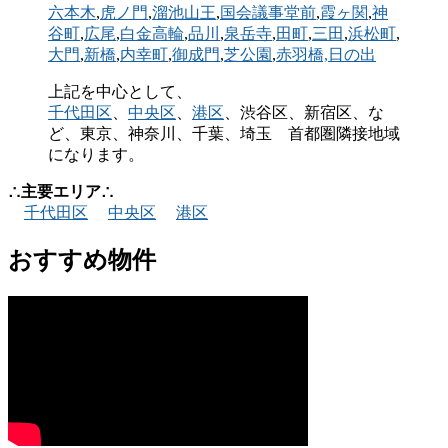
六本木
,
虎ノ門
,
溜池山王
,
国会議事堂前
,
霞ヶ関
,
神
谷町
,
広尾
,
白金高輪
,
品川
,
泉岳寺
,
田町
,
三田
,
浜松町
,
大門
,
新橋
,
内幸町
,
御成門
,
芝公園
,
赤羽橋,
日の出
上記を中心として、
千代田区
、
中央区
、
港区
、渋谷区、新宿区、な
ど、東京、神奈川、千葉、埼玉 首都圏隣接地域
になります。
∴主要エリア∴
千代田区
中央区
港区
おすすめ物件