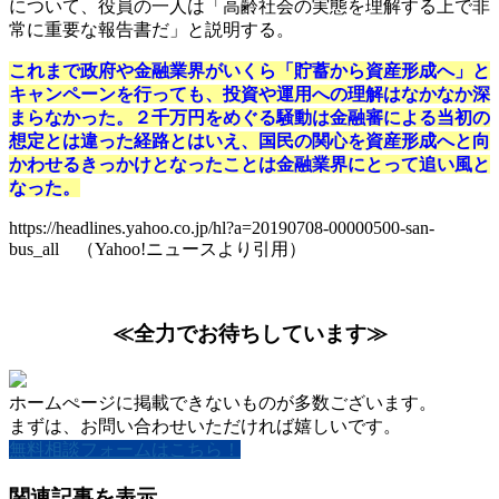
について、役員の一人は「高齢社会の実態を理解する上で非
常に重要な報告書だ」と説明する。
これまで政府や金融業界がいくら「貯蓄から資産形成へ」と
キャンペーンを行っても、投資や運用への理解はなかなか深
まらなかった。２千万円をめぐる騒動は金融審による当初の
想定とは違った経路とはいえ、国民の関心を資産形成へと向
かわせるきっかけとなったことは金融業界にとって追い風と
なった。
https://headlines.yahoo.co.jp/hl?a=20190708-00000500-san-
bus_all （Yahoo!ニュースより引用）
≪全力でお待ちしています≫
ホームぺージに掲載できないものが多数ございます。
まずは、お問い合わせいただければ嬉しいです。
無料相談フォームはこちら！
関連記事を表示