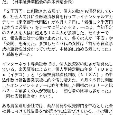
だ」（日本証券業協会の鈴木茂晴会長）
「２千万円」に刺激される形で、個人の動きも活発化してい
る。社会人向けに金融経済教育を行うファイナンシャルアカ
デミー（東京都千代田区）が６月１７日に「老後に２千万円
は本当に必要か」をテーマに開いたセミナーには、当初予定
の３６人を大幅に超える１４４人が参加した。セミナーで
は、報告書に対する受け止めとして、多くの人が「不安」や
「疑問」を訴えた。参加した４０代の女性は「前から資産形
成の重要性は分かっていたが、本格的に始める気になった」
と感想を述べた。
インターネット専業証券では、個人投資家の動きが活発化し
ている。楽天証券によると、個人型確定拠出年金「ｉＤｅＣ
ｏ（イデコ）」と「少額投資非課税制度（ＮＩＳＡ）」の申
込件数は報告書発表後に約２倍に増えた。６月２５日に開催
したオンラインセミナーは昨年実施した同様のセミナーと比
べ３～４割多くの人が視聴し、「初心者の比率も多かった」
（同社広報担当者）という。
ある資産運用会社では、商品開発や販売部門を中心とした全
社員に向けて報告書を“必読本”に位置づけている。その狙い