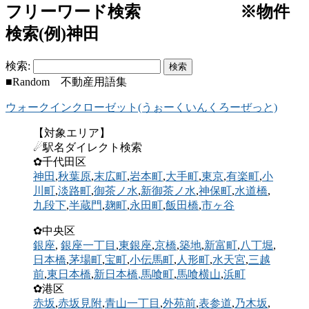
フリーワード検索 ※物件
検索(例)神田
検索:
■Random 不動産用語集
ウォークインクローゼット(うぉーくいんくろーぜっと)
【対象エリア】
☄駅名ダイレクト検索
✿千代田区
神田
,
秋葉原
,
末広町
,
岩本町
,
大手町
,
東京
,
有楽町
,
小
川町
,
淡路町
,
御茶ノ水
,
新御茶ノ水
,
神保町
,
水道橋
,
九段下
,
半蔵門
,
麹町
,
永田町
,
飯田橋
,
市ヶ谷
✿中央区
銀座
,
銀座一丁目
,
東銀座
,
京橋
,
築地
,
新富町
,
八丁堀
,
日本橋
,
茅場町
,
宝町
,
小伝馬町
,
人形町
,
水天宮
,
三越
前
,
東日本橋
,
新日本橋
,馬喰町
,
馬喰横山
,
浜町
✿港区
赤坂
,
赤坂見附
,
青山一丁目
,
外苑前
,
表参道
,
乃木坂
,