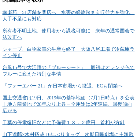
幸楽苑、51店舗を閉店へ 水害の経験踏まえ収益力を強化、
人手不足にも対応
所有者不明土地、使用者から課税可能に 来年の通常国会で
法改正へ
シャープ、白物家電の生産を終了 大阪八尾工場で冷蔵庫ラ
イン停止
台風15号で大活躍の「ブルーシート」 最初はオレンジ色で
ブルーに変えた特別な事情
「フォーエバー 21」が日本市場から撤退、ECも閉鎖へ
国土交通省は19日、2019年の基準地価（7月1日時点）を公表
｜地方商業地で28年ぶり上昇＝全用途は2年連続、回復傾向
広がる
千葉の停電復旧などに予備費１３．２億円 首相が方針
山下達郎×木村拓哉 16年ぶりタッグ 次期日曜劇場に主題歌