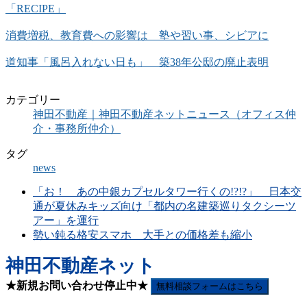
「RECIPE」
消費増税、教育費への影響は 塾や習い事、シビアに
道知事「風呂入れない日も」 築38年公邸の廃止表明
カテゴリー
神田不動産｜神田不動産ネットニュース（オフィス仲
介・事務所仲介）
タグ
news
「お！ あの中銀カプセルタワー行くの!?!?」 日本交
通が夏休みキッズ向け「都内の名建築巡りタクシーツ
アー」を運行
勢い鈍る格安スマホ 大手との価格差も縮小
神田不動産ネット
★新規お問い合わせ停止中★
無料相談フォームはこちら