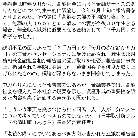
金融審は昨年９月から、高齢社会における金融サービスのあ
り方などについて集中的に議論し、今年６月上旬に報告書を
とりまとめた。その際に「高齢者夫婦の平均的な姿」とし
て、無職の夫（６５）と６０歳以上の妻が今後３０年生きる
場合、年金収入以外に必要となる金額として「２千万円」の
数字を示した。
説明不足の面もあって「２千万円」や「毎月の赤字額が５万
円」の言葉がセンセーショナルに受け止められ、麻生太郎財
務相兼金融担当相が報告書の受け取りを拒否。報告書は事実
上、撤回される事態に発展した。通常国会でも何度か取り上
げられたものの、議論が深まらないまま閉会してしまった。
中ぶらりんになった報告書ではあるが、金融業界では、高齢
社会を迎えた日本社会の現実を示し、資産形成の重要性を訴
えた内容を高く評価する声が多く聞かれる。
「こういう事実を突きつけられて国民一人一人が自分の人生
について考えていくべきものではないか」（日本取引所グル
ープの清田瞭（あきら）最高経営責任者）
「老後の備えについてあるべき方向が書かれた立派な報告書