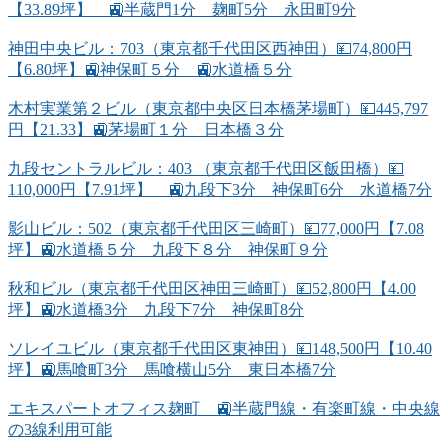
【33.89坪】 🚉半蔵門1分 麹町5分 永田町9分
神田中央ビル：703（東京都千代田区西神田）💴74,800円
【6.80坪】🚉神保町５分 🚉水道橋５分
木村実業第２ビル（東京都中央区日本橋茅場町）💴445,797
円【21.33】🚉茅場町１分 日本橋３分
九段セントラルビル：403 （東京都千代田区飯田橋）💴
110,000円【7.91坪】 🚉九段下3分 神保町6分 水道橋7分
影山ビル：502（東京都千代田区三崎町）💴77,000円【7.08
坪】🚉水道橋５分 九段下８分 神保町９分
秋和ビル（東京都千代田区神田三崎町）💴52,800円【4.00
坪】🚉水道橋3分 九段下7分 神保町8分
ソレイユビル（東京都千代田区東神田）💴148,500円【10.40
坪】🚉馬喰町3分 馬喰横山5分 東日本橋7分
エキスパートオフィス麹町 🚉半蔵門線・有楽町線・中央線
の3線利用可能