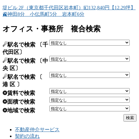
堤ビル 2F（東京都千代田区岩本町）💴132,840円【12.29坪】
🚉神田8分 小伝馬町5分 岩本町6分
オフィス・事務所 複合検索
☄駅名で検索 〔千
代田区〕
☄駅名で検索 〔中
央 区〕
☄駅名で検索 〔
港 区 〕
❂賃料で検索
❂面積で検索
❂地域で検索
不動産仲介サービス
契約の流れ