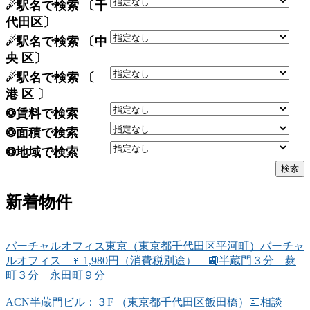
☄駅名で検索 〔千
代田区〕
☄駅名で検索 〔中
央 区〕
☄駅名で検索 〔
港 区 〕
❂賃料で検索
❂面積で検索
❂地域で検索
新着物件
バーチャルオフィス東京（東京都千代田区平河町）バーチャ
ルオフィス 💴1,980円（消費税別途） 🚉半蔵門３分 麹
町３分 永田町９分
ACN半蔵門ビル：３F （東京都千代田区飯田橋）💴相談