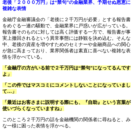
老後「２０００万円」は“禁句”の金融業界、予期せぬ恩恵に
複雑な表情
金融庁金融審議会の「老後に２千万円が必要」とする報告書
をめぐる一連の騒動で、金融業界に戸惑いが広がっている。
報告書そのものに対しては高く評価する一方で、報告書が事
実上撤回されるという異常事態には静観を決め込む。そんな
中、老後の資産を増やすためのセミナーや金融商品への関心
が急に高まっており、業界関係者は素直に喜べない複雑な表
情を浮かべている。
「金融庁の方がいる前で２千万円は“禁句”になってるんです
よ」
「この件ではマスコミにコメントしないことになっていまし
て…」
「最近はお客さまに説明する際にも、『自助』という言葉が
使いづらくなっていますね」
このところ２千万円の話を金融機関の関係者に尋ねると、み
な一様に困った表情を浮かべる。