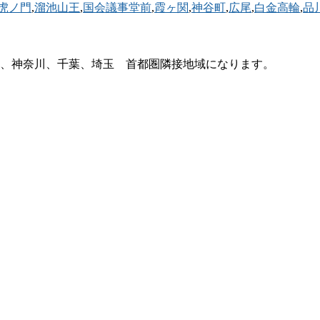
虎ノ門
,
溜池山王
,
国会議事堂前
,
霞ヶ関
,
神谷町
,
広尾
,
白金高輪
,
品
、神奈川、千葉、埼玉 首都圏隣接地域になります。