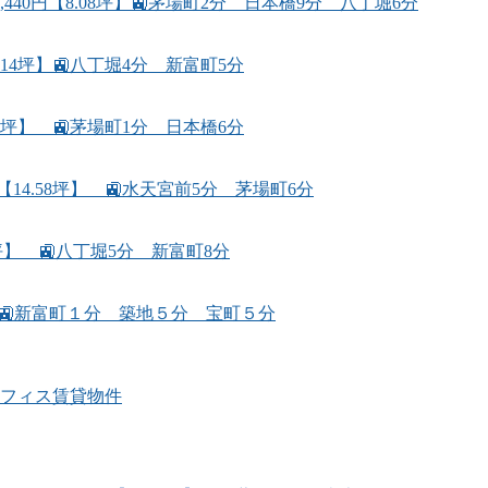
40円【8.08坪】🚉茅場町2分 日本橋9分 八丁堀6分
14坪】🚉八丁堀4分 新富町5分
2坪】 🚉茅場町1分 日本橋6分
14.58坪】 🚉水天宮前5分 茅場町6分
7坪】 🚉八丁堀5分 新富町8分
坪】 🚉新富町１分 築地５分 宝町５分
フィス賃貸物件