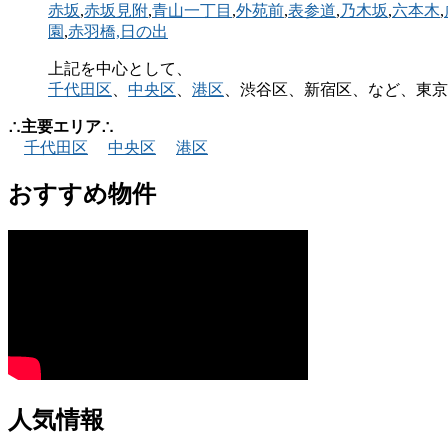
赤坂
,
赤坂見附
,
青山一丁目
,
外苑前
,
表参道
,
乃木坂
,
六本木
,
園
,
赤羽橋,
日の出
上記を中心として、
千代田区
、
中央区
、
港区
、渋谷区、新宿区、など、東京
∴主要エリア∴
千代田区
中央区
港区
おすすめ物件
人気情報