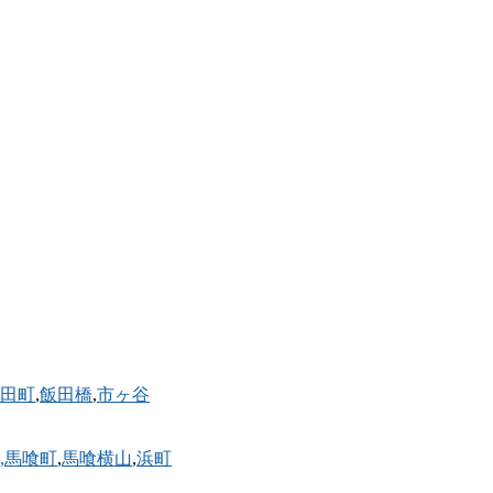
田町
,
飯田橋
,
市ヶ谷
,馬喰町
,
馬喰横山
,
浜町