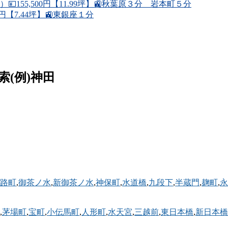
55,500円【11.99坪】🚉秋葉原３分 岩本町５分
円【7.44坪】🚉東銀座１分
例)神田
路町
,
御茶ノ水
,
新御茶ノ水
,
神保町
,
水道橋
,
九段下
,
半蔵門
,
麹町
,
永
,
茅場町
,
宝町
,
小伝馬町
,
人形町
,
水天宮
,
三越前
,
東日本橋
,
新日本橋