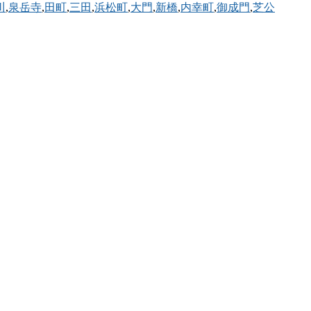
川
,
泉岳寺
,
田町
,
三田
,
浜松町
,
大門
,
新橋
,
内幸町
,
御成門
,
芝公