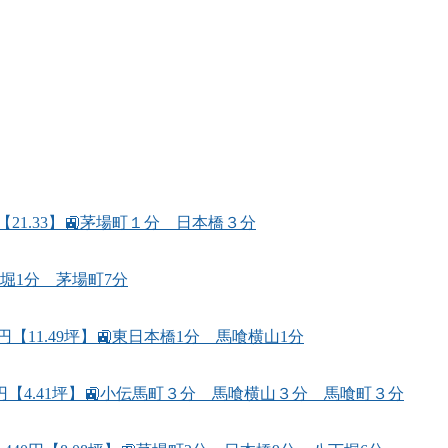
【21.33】🚉茅場町１分 日本橋３分
丁堀1分 茅場町7分
【11.49坪】🚉東日本橋1分 馬喰横山1分
0円【4.41坪】🚉小伝馬町３分 馬喰横山３分 馬喰町３分