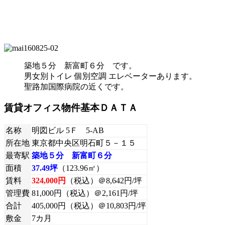
築地５分 新富町６分 です。
男女別トイレ 個別空調 エレベーターあります。
聖路加国際病院の近くです。
賃貸オフィス物件基本ＤＡＴＡ
名称
明図ビル 5Ｆ 5-AB
所在地
東京都中央区明石町５－１５
最寄駅
築地５分 新富町６分
面積
37.49坪
（123.96㎡）
賃料
324,000円
（税込）＠8,642円/坪
管理費
81,000円（税込）＠2,161円/坪
合計
405,000円（税込）＠10,803円/坪
敷金
7カ月