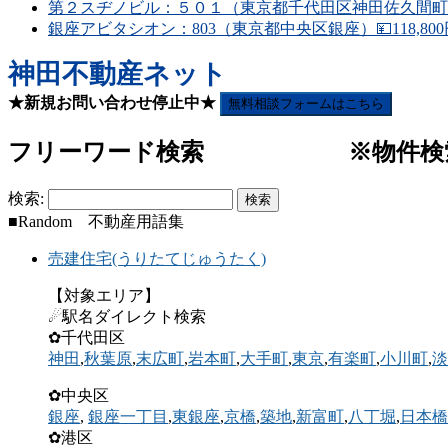
第２スヂノビル：５０１（東京都千代田区神田佐久間町）💴1
銀座アビタシオン：803（東京都中央区銀座）💴118,800
神田不動産ネット
★新規お問い合わせ停止中★
無料相談フォームはこちら
フリーワード検索 ※物件検索(
検索:
■Random 不動産用語集
売建住宅(うりたてじゅうたく)
【対象エリア】
☄駅名ダイレクト検索
✿千代田区
神田
,
秋葉原
,
末広町
,
岩本町
,
大手町
,
東京
,
有楽町
,
小川町
,
淡
✿中央区
銀座
,
銀座一丁目
,
東銀座
,
京橋
,
築地
,
新富町
,
八丁堀
,
日本橋
✿港区