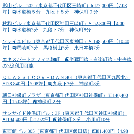
影山ビル：502（東京都千代田区三崎町）💴77,000円【7.08
坪】🚉水道橋５分 九段下８分 神保町９分
秋和ビル（東京都千代田区神田三崎町）💴52,800円【4.00
坪】🚉水道橋3分 九段下7分 神保町8分
ソレイユビル（東京都千代田区東神田）💴148,500円【10.40
坪】🚉馬喰町3分 馬喰横山5分 東日本橋7分
エキスパートオフィス麹町 🚉半蔵門線・有楽町線・中央線
の3線利用可能
ＣＬＡＳＳＩＣＯ９－ＤＡＮ:401（東京都千代田区九段北）
💴78,840円【5.08坪】🚉九段下3分 神保町8分
朝日神保町プラザ（東京都千代田区神田神保町）💴140,400
円【15.08坪】🚉神保町２分
サンサイド神保町ビル：3F（東京都千代田区神田神保町）
💴194,400円【21.92坪】🚉神保町３分 小川町10分
東西館ビル:305（東京都千代田区飯田橋）💴81,400円【4.98