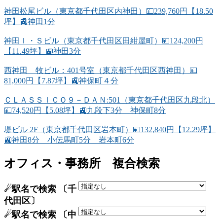
神田松尾ビル（東京都千代田区内神田）💴239,760円【18.50
坪】🚉神田1分
神田Ｉ・Ｓビル（東京都千代田区田紺屋町）💴124,200円
【11.49坪】🚉神田3分
西神田 牧ビル：401号室（東京都千代田区西神田）💴
81,000円【7.87坪】🚉神保町４分
ＣＬＡＳＳＩＣＯ９－ＤＡＮ:501（東京都千代田区九段北）
💴74,520円【5.08坪】🚉九段下3分 神保町8分
堤ビル 2F（東京都千代田区岩本町）💴132,840円【12.29坪】
🚉神田8分 小伝馬町5分 岩本町6分
オフィス・事務所 複合検索
☄駅名で検索 〔千
代田区〕
☄駅名で検索 〔中