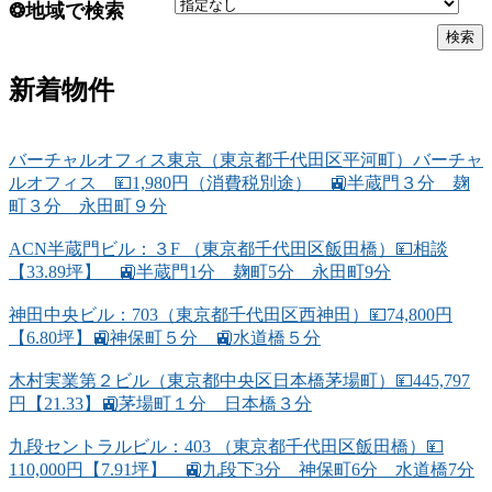
❂地域で検索
新着物件
バーチャルオフィス東京（東京都千代田区平河町）バーチャ
ルオフィス 💴1,980円（消費税別途） 🚉半蔵門３分 麹
町３分 永田町９分
ACN半蔵門ビル：３F （東京都千代田区飯田橋）💴相談
【33.89坪】 🚉半蔵門1分 麹町5分 永田町9分
神田中央ビル：703（東京都千代田区西神田）💴74,800円
【6.80坪】🚉神保町５分 🚉水道橋５分
木村実業第２ビル（東京都中央区日本橋茅場町）💴445,797
円【21.33】🚉茅場町１分 日本橋３分
九段セントラルビル：403 （東京都千代田区飯田橋）💴
110,000円【7.91坪】 🚉九段下3分 神保町6分 水道橋7分