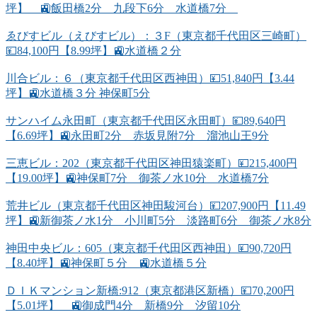
坪】 🚉飯田橋2分 九段下6分 水道橋7分
ゑびすビル（えびすビル）：３F（東京都千代田区三崎町）
💴84,100円【8.99坪】🚉水道橋２分
川合ビル：６（東京都千代田区西神田）💴51,840円【3.44
坪】🚉水道橋３分 神保町5分
サンハイム永田町（東京都千代田区永田町）💴89,640円
【6.69坪】🚉永田町2分 赤坂見附7分 溜池山王9分
三恵ビル：202（東京都千代田区神田猿楽町）💴215,400円
【19.00坪】🚉神保町7分 御茶ノ水10分 水道橋7分
荒井ビル（東京都千代田区神田駿河台）💴207,900円【11.49
坪】🚉新御茶ノ水1分 小川町5分 淡路町6分 御茶ノ水8分
神田中央ビル：605（東京都千代田区西神田）💴90,720円
【8.40坪】🚉神保町５分 🚉水道橋５分
ＤＩＫマンション新橋:912（東京都港区新橋）💴70,200円
【5.01坪】 🚉御成門4分 新橋9分 汐留10分