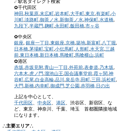
☄駅名ダイレクト検索
✿千代田区
神田
,
秋葉原
,
末広町
,
岩本町
,
大手町
,
東京
,
有楽町
,
小
川町
,
淡路町
,
御茶ノ水
,
新御茶ノ水
,
神保町
,
水道橋
,
九段下
,
半蔵門
,
麹町
,
永田町
,
飯田橋
,
市ヶ谷
✿中央区
銀座
,
銀座一丁目
,
東銀座
,
京橋
,
築地
,
新富町
,
八丁堀
,
日本橋
,
茅場町
,
宝町
,
小伝馬町
,
人形町
,
水天宮
,
三越
前
,
東日本橋
,
新日本橋
,馬喰町
,
馬喰横山
,
浜町
✿港区
赤坂
,
赤坂見附
,
青山一丁目
,
外苑前
,
表参道
,
乃木坂
,
六本木
,
虎ノ門
,
溜池山王
,
国会議事堂前
,
霞ヶ関
,
神
谷町
,
広尾
,
白金高輪
,
品川
,
泉岳寺
,
田町
,
三田
,
浜松町
,
大門
,
新橋
,
内幸町
,
御成門
,
芝公園
,
赤羽橋,
日の出
上記を中心として、
千代田区
、
中央区
、
港区
、渋谷区、新宿区、な
ど、東京、神奈川、千葉、埼玉 首都圏隣接地域
になります。
∴主要エリア∴