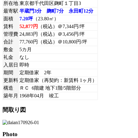
所在地
東京都千代田区麹町１丁目3
最寄駅
半蔵門3分 麹町7分 永田町12分
面積
7.20坪
（23.80㎡）
賃料
52,877円
（税込）＠7,344円/坪
管理費
24,883円（税込）＠3,456円/坪
合計
77,760円（税込）＠10,800円/坪
敷金
5カ月
礼金
なし
入居日
即時
期間
定期借家 2年
更新料
定期借家（再契約：新賃料 1ヶ月）
構造
ＲＣ 6階建 地下1階/5階部分
築年月
1968年04月 竣工
間取り図
Photo