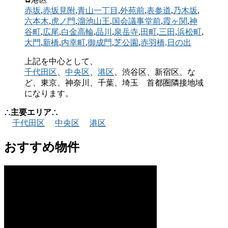
赤坂
,
赤坂見附
,
青山一丁目
,
外苑前
,
表参道
,
乃木坂
,
六本木
,
虎ノ門
,
溜池山王
,
国会議事堂前
,
霞ヶ関
,
神
谷町
,
広尾
,
白金高輪
,
品川
,
泉岳寺
,
田町
,
三田
,
浜松町
,
大門
,
新橋
,
内幸町
,
御成門
,
芝公園
,
赤羽橋,
日の出
上記を中心として、
千代田区
、
中央区
、
港区
、渋谷区、新宿区、な
ど、東京、神奈川、千葉、埼玉 首都圏隣接地域
になります。
∴主要エリア∴
千代田区
中央区
港区
おすすめ物件