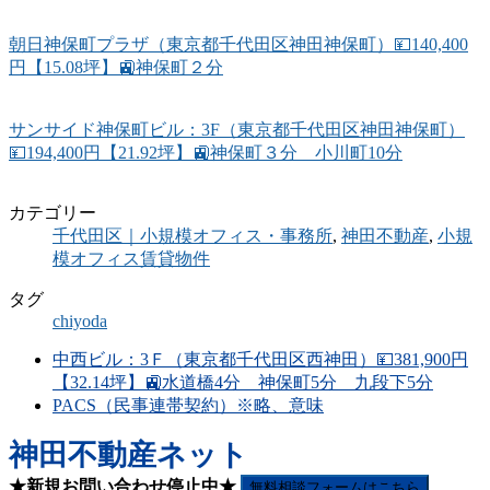
朝日神保町プラザ（東京都千代田区神田神保町）💴140,400
円【15.08坪】🚉神保町２分
サンサイド神保町ビル：3F（東京都千代田区神田神保町）
💴194,400円【21.92坪】🚉神保町３分 小川町10分
カテゴリー
千代田区｜小規模オフィス・事務所
,
神田不動産
,
小規
模オフィス賃貸物件
タグ
chiyoda
中西ビル：3Ｆ（東京都千代田区西神田）💴381,900円
【32.14坪】🚉水道橋4分 神保町5分 九段下5分
PACS（民事連帯契約）※略、意味
神田不動産ネット
★新規お問い合わせ停止中★
無料相談フォームはこちら