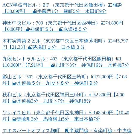
ACN半蔵門ビル：３F （東京都千代田区飯田橋）💴相談
【33.89坪】 🚉半蔵門1分 麹町5分 永田町9分
神田中央ビル：703（東京都千代田区西神田）💴74,800円
【6.80坪】🚉神保町５分 🚉水道橋５分
木村実業第２ビル（東京都中央区日本橋茅場町）💴445,797
円【21.33】🚉茅場町１分 日本橋３分
九段セントラルビル：403 （東京都千代田区飯田橋）💴
110,000円【7.91坪】 🚉九段下3分 神保町6分 水道橋7分
影山ビル：502（東京都千代田区三崎町）💴77,000円【7.08
坪】🚉水道橋５分 九段下８分 神保町９分
秋和ビル（東京都千代田区神田三崎町）💴52,800円【4.00
坪】🚉水道橋3分 九段下7分 神保町8分
ソレイユビル（東京都千代田区東神田）💴148,500円【10.40
坪】🚉馬喰町3分 馬喰横山5分 東日本橋7分
エキスパートオフィス麹町 🚉半蔵門線・有楽町線・中央線