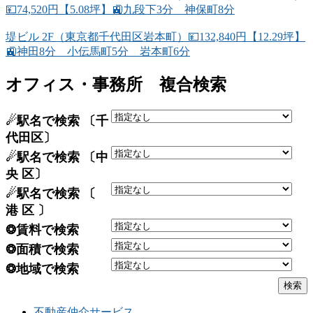
💴74,520円【5.08坪】🚉九段下3分 神保町8分
堤ビル 2F（東京都千代田区岩本町）💴132,840円【12.29坪】
🚉神田8分 小伝馬町5分 岩本町6分
オフィス・事務所 複合検索
☄駅名で検索 〔千
代田区〕
☄駅名で検索 〔中
央 区〕
☄駅名で検索 〔
港 区 〕
❂賃料で検索
❂面積で検索
❂地域で検索
不動産仲介サービス