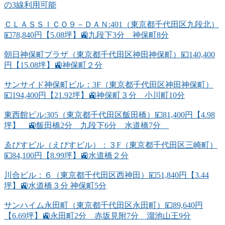
の3線利用可能
ＣＬＡＳＳＩＣＯ９－ＤＡＮ:401（東京都千代田区九段北）
💴78,840円【5.08坪】🚉九段下3分 神保町8分
朝日神保町プラザ（東京都千代田区神田神保町）💴140,400
円【15.08坪】🚉神保町２分
サンサイド神保町ビル：3F（東京都千代田区神田神保町）
💴194,400円【21.92坪】🚉神保町３分 小川町10分
東西館ビル:305（東京都千代田区飯田橋）💴81,400円【4.98
坪】 🚉飯田橋2分 九段下6分 水道橋7分
ゑびすビル（えびすビル）：３F（東京都千代田区三崎町）
💴84,100円【8.99坪】🚉水道橋２分
川合ビル：６（東京都千代田区西神田）💴51,840円【3.44
坪】🚉水道橋３分 神保町5分
サンハイム永田町（東京都千代田区永田町）💴89,640円
【6.69坪】🚉永田町2分 赤坂見附7分 溜池山王9分