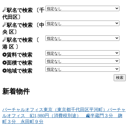
☄駅名で検索 〔千
代田区〕
☄駅名で検索 〔中
央 区〕
☄駅名で検索 〔
港 区 〕
❂賃料で検索
❂面積で検索
❂地域で検索
新着物件
バーチャルオフィス東京（東京都千代田区平河町）バーチャ
ルオフィス 💴1,980円（消費税別途） 🚉半蔵門３分 麹
町３分 永田町９分