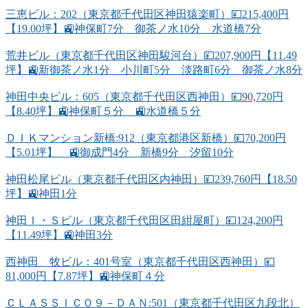
三恵ビル：202（東京都千代田区神田猿楽町）💴215,400円
【19.00坪】🚉神保町7分 御茶ノ水10分 水道橋7分
荒井ビル（東京都千代田区神田駿河台）💴207,900円【11.49
坪】🚉新御茶ノ水1分 小川町5分 淡路町6分 御茶ノ水8分
神田中央ビル：605（東京都千代田区西神田）💴90,720円
【8.40坪】🚉神保町５分 🚉水道橋５分
ＤＩＫマンション新橋:912（東京都港区新橋）💴70,200円
【5.01坪】 🚉御成門4分 新橋9分 汐留10分
神田松尾ビル（東京都千代田区内神田）💴239,760円【18.50
坪】🚉神田1分
神田Ｉ・Ｓビル（東京都千代田区田紺屋町）💴124,200円
【11.49坪】🚉神田3分
西神田 牧ビル：401号室（東京都千代田区西神田）💴
81,000円【7.87坪】🚉神保町４分
ＣＬＡＳＳＩＣＯ９－ＤＡＮ:501（東京都千代田区九段北）