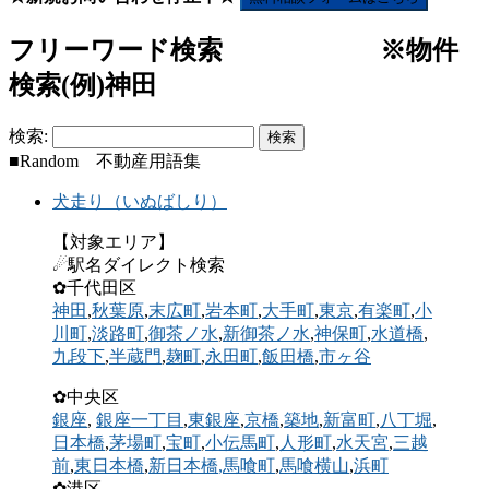
フリーワード検索 ※物件
検索(例)神田
検索:
■Random 不動産用語集
犬走り（いぬばしり）
【対象エリア】
☄駅名ダイレクト検索
✿千代田区
神田
,
秋葉原
,
末広町
,
岩本町
,
大手町
,
東京
,
有楽町
,
小
川町
,
淡路町
,
御茶ノ水
,
新御茶ノ水
,
神保町
,
水道橋
,
九段下
,
半蔵門
,
麹町
,
永田町
,
飯田橋
,
市ヶ谷
✿中央区
銀座
,
銀座一丁目
,
東銀座
,
京橋
,
築地
,
新富町
,
八丁堀
,
日本橋
,
茅場町
,
宝町
,
小伝馬町
,
人形町
,
水天宮
,
三越
前
,
東日本橋
,
新日本橋
,馬喰町
,
馬喰横山
,
浜町
✿港区