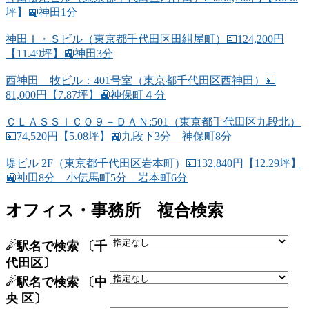
坪】🚉神田1分
神田Ｉ・Ｓビル（東京都千代田区田紺屋町）💴124,200円
【11.49坪】🚉神田3分
西神田 牧ビル：401号室（東京都千代田区西神田）💴
81,000円【7.87坪】🚉神保町４分
ＣＬＡＳＳＩＣＯ９－ＤＡＮ:501（東京都千代田区九段北）
💴74,520円【5.08坪】🚉九段下3分 神保町8分
堤ビル 2F（東京都千代田区岩本町）💴132,840円【12.29坪】
🚉神田8分 小伝馬町5分 岩本町6分
オフィス・事務所 複合検索
☄駅名で検索 〔千
代田区〕
☄駅名で検索 〔中
央 区〕