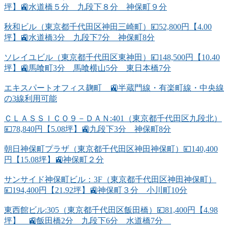
坪】🚉水道橋５分 九段下８分 神保町９分
秋和ビル（東京都千代田区神田三崎町）💴52,800円【4.00
坪】🚉水道橋3分 九段下7分 神保町8分
ソレイユビル（東京都千代田区東神田）💴148,500円【10.40
坪】🚉馬喰町3分 馬喰横山5分 東日本橋7分
エキスパートオフィス麹町 🚉半蔵門線・有楽町線・中央線
の3線利用可能
ＣＬＡＳＳＩＣＯ９－ＤＡＮ:401（東京都千代田区九段北）
💴78,840円【5.08坪】🚉九段下3分 神保町8分
朝日神保町プラザ（東京都千代田区神田神保町）💴140,400
円【15.08坪】🚉神保町２分
サンサイド神保町ビル：3F（東京都千代田区神田神保町）
💴194,400円【21.92坪】🚉神保町３分 小川町10分
東西館ビル:305（東京都千代田区飯田橋）💴81,400円【4.98
坪】 🚉飯田橋2分 九段下6分 水道橋7分