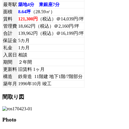
最寄駅
築地4分 東銀座7分
面積
8.64坪
（28.59㎡）
賃料
121,300円
（税込）＠14,039円/坪
管理費
18,662円（税込）＠2,160円/坪
合計
139,962円（税込）＠16,199円/坪
保証金
5カ月
礼金
1カ月
入居日
相談
期間
２年間
更新料
旧賃料 1ヶ月
構造
鉄骨造 11階建 地下1階/7階部分
築年月
1996年10月 竣工
間取り図
Photo