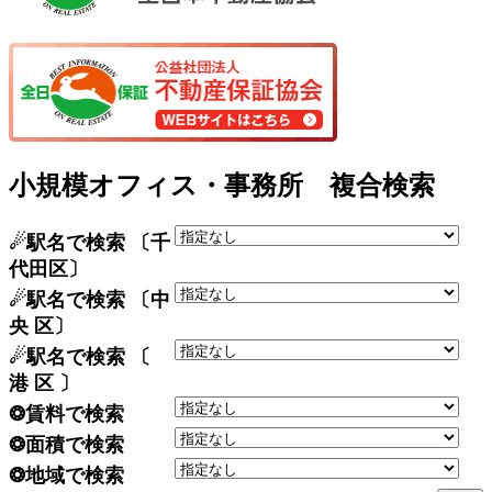
小規模オフィス・事務所 複合検索
☄駅名で検索 〔千
代田区〕
☄駅名で検索 〔中
央 区〕
☄駅名で検索 〔
港 区 〕
❂賃料で検索
❂面積で検索
❂地域で検索