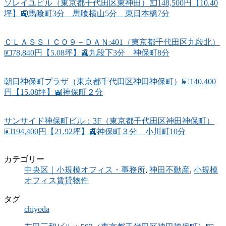
ソレイユビル（東京都千代田区東神田）💴148,500円【10.40
坪】🚉馬喰町3分 馬喰横山5分 東日本橋7分
ＣＬＡＳＳＩＣＯ９－ＤＡＮ:401（東京都千代田区九段北）
💴78,840円【5.08坪】🚉九段下3分 神保町8分
朝日神保町プラザ（東京都千代田区神田神保町）💴140,400
円【15.08坪】🚉神保町２分
サンサイド神保町ビル：3F（東京都千代田区神田神保町）
💴194,400円【21.92坪】🚉神保町３分 小川町10分
カテゴリー
中央区｜小規模オフィス・事務所
,
神田不動産
,
小規模
オフィス賃貸物件
タグ
chiyoda