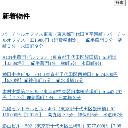
新着物件
バーチャルオフィス東京（東京都千代田区平河町）バーチャ
ルオフィス 💴1,980円（消費税別途） 🚉半蔵門３分 麹
町３分 永田町９分
ACN半蔵門ビル：３F （東京都千代田区飯田橋）💴相談
【33.89坪】 🚉半蔵門1分 麹町5分 永田町9分
神田中央ビル：703（東京都千代田区西神田）💴74,800円
【6.80坪】🚉神保町５分 🚉水道橋５分
木村実業第２ビル（東京都中央区日本橋茅場町）💴445,797
円【21.33】🚉茅場町１分 日本橋３分
九段セントラルビル：403 （東京都千代田区飯田橋）💴
110,000円【7.91坪】 🚉九段下3分 神保町6分 水道橋7分
影山ビル：502（東京都千代田区三崎町）💴77,000円【7.08