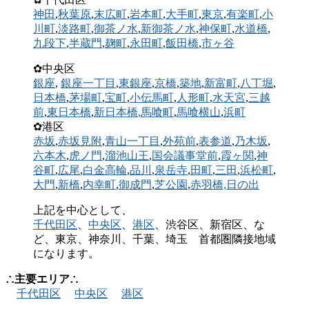
神田
,
秋葉原
,
末広町
,
岩本町
,
大手町
,
東京
,
有楽町
,
小
川町
,
淡路町
,
御茶ノ水
,
新御茶ノ水
,
神保町
,
水道橋
,
九段下
,
半蔵門
,
麹町
,
永田町
,
飯田橋
,
市ヶ谷
✿中央区
銀座
,
銀座一丁目
,
東銀座
,
京橋
,
築地
,
新富町
,
八丁堀
,
日本橋
,
茅場町
,
宝町
,
小伝馬町
,
人形町
,
水天宮
,
三越
前
,
東日本橋
,
新日本橋
,馬喰町
,
馬喰横山
,
浜町
✿港区
赤坂
,
赤坂見附
,
青山一丁目
,
外苑前
,
表参道
,
乃木坂
,
六本木
,
虎ノ門
,
溜池山王
,
国会議事堂前
,
霞ヶ関
,
神
谷町
,
広尾
,
白金高輪
,
品川
,
泉岳寺
,
田町
,
三田
,
浜松町
,
大門
,
新橋
,
内幸町
,
御成門
,
芝公園
,
赤羽橋,
日の出
上記を中心として、
千代田区
、
中央区
、
港区
、渋谷区、新宿区、な
ど、東京、神奈川、千葉、埼玉 首都圏隣接地域
になります。
∴主要エリア∴
千代田区
中央区
港区