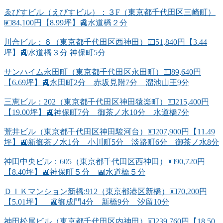
ゑびすビル（えびすビル）：３F（東京都千代田区三崎町）
💴84,100円【8.99坪】🚉水道橋２分
川合ビル：６（東京都千代田区西神田）💴51,840円【3.44
坪】🚉水道橋３分 神保町5分
サンハイム永田町（東京都千代田区永田町）💴89,640円
【6.69坪】🚉永田町2分 赤坂見附7分 溜池山王9分
三恵ビル：202（東京都千代田区神田猿楽町）💴215,400円
【19.00坪】🚉神保町7分 御茶ノ水10分 水道橋7分
荒井ビル（東京都千代田区神田駿河台）💴207,900円【11.49
坪】🚉新御茶ノ水1分 小川町5分 淡路町6分 御茶ノ水8分
神田中央ビル：605（東京都千代田区西神田）💴90,720円
【8.40坪】🚉神保町５分 🚉水道橋５分
ＤＩＫマンション新橋:912（東京都港区新橋）💴70,200円
【5.01坪】 🚉御成門4分 新橋9分 汐留10分
神田松尾ビル（東京都千代田区内神田）💴239,760円【18.50