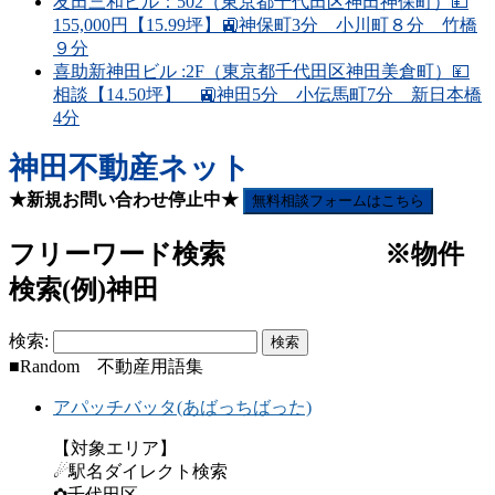
友田三和ビル：502（東京都千代田区神田神保町）💴
155,000円【15.99坪】🚉神保町3分 小川町８分 竹橋
９分
喜助新神田ビル :2F（東京都千代田区神田美倉町）💴
相談【14.50坪】 🚉神田5分 小伝馬町7分 新日本橋
4分
神田不動産ネット
★新規お問い合わせ停止中★
無料相談フォームはこちら
フリーワード検索 ※物件
検索(例)神田
検索:
■Random 不動産用語集
アパッチバッタ(あばっちばった)
【対象エリア】
☄駅名ダイレクト検索
✿千代田区