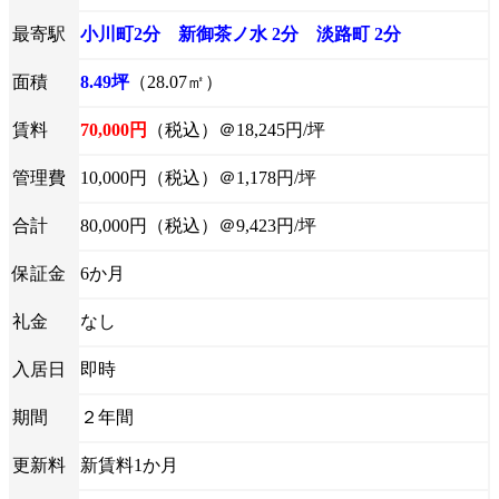
最寄駅
小川町2分 新御茶ノ水 2分 淡路町 2分
面積
8.49坪
（28.07㎡）
賃料
70,000円
（税込）＠18,245円/坪
管理費
10,000円（税込）＠1,178円/坪
合計
80,000円（税込）＠9,423円/坪
保証金
6か月
礼金
なし
入居日
即時
期間
２年間
更新料
新賃料1か月