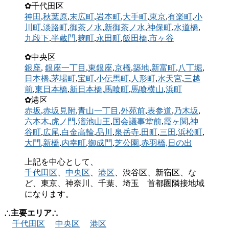
✿千代田区
神田
,
秋葉原
,
末広町
,
岩本町
,
大手町
,
東京
,
有楽町
,
小
川町
,
淡路町
,
御茶ノ水
,
新御茶ノ水
,
神保町
,
水道橋
,
九段下
,
半蔵門
,
麹町
,
永田町
,
飯田橋
,
市ヶ谷
✿中央区
銀座
,
銀座一丁目
,
東銀座
,
京橋
,
築地
,
新富町
,
八丁堀
,
日本橋
,
茅場町
,
宝町
,
小伝馬町
,
人形町
,
水天宮
,
三越
前
,
東日本橋
,
新日本橋
,馬喰町
,
馬喰横山
,
浜町
✿港区
赤坂
,
赤坂見附
,
青山一丁目
,
外苑前
,
表参道
,
乃木坂
,
六本木
,
虎ノ門
,
溜池山王
,
国会議事堂前
,
霞ヶ関
,
神
谷町
,
広尾
,
白金高輪
,
品川
,
泉岳寺
,
田町
,
三田
,
浜松町
,
大門
,
新橋
,
内幸町
,
御成門
,
芝公園
,
赤羽橋,
日の出
上記を中心として、
千代田区
、
中央区
、
港区
、渋谷区、新宿区、な
ど、東京、神奈川、千葉、埼玉 首都圏隣接地域
になります。
∴主要エリア∴
千代田区
中央区
港区