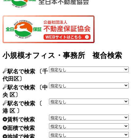
小規模オフィス・事務所 複合検索
☄駅名で検索 〔千
代田区〕
☄駅名で検索 〔中
央 区〕
☄駅名で検索 〔
港 区 〕
❂賃料で検索
❂面積で検索
❂地域で検索