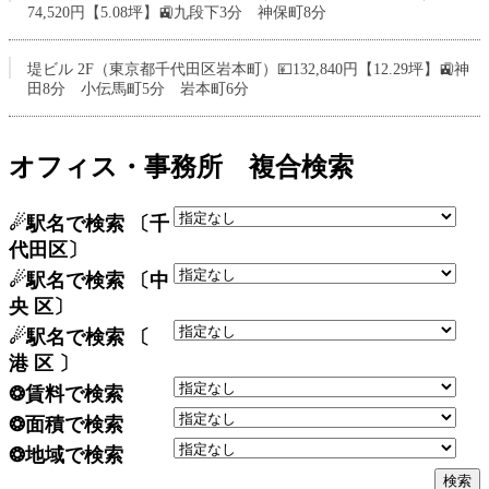
74,520円【5.08坪】🚉九段下3分 神保町8分
堤ビル 2F（東京都千代田区岩本町）💴132,840円【12.29坪】🚉神
田8分 小伝馬町5分 岩本町6分
オフィス・事務所 複合検索
☄駅名で検索 〔千
代田区〕
☄駅名で検索 〔中
央 区〕
☄駅名で検索 〔
港 区 〕
❂賃料で検索
❂面積で検索
❂地域で検索