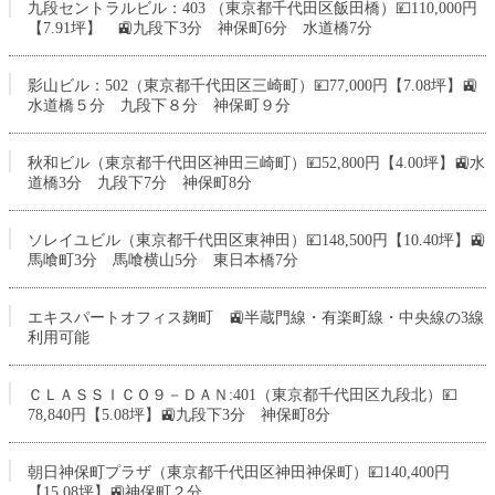
九段セントラルビル：403 （東京都千代田区飯田橋）💴110,000円
【7.91坪】 🚉九段下3分 神保町6分 水道橋7分
影山ビル：502（東京都千代田区三崎町）💴77,000円【7.08坪】🚉
水道橋５分 九段下８分 神保町９分
秋和ビル（東京都千代田区神田三崎町）💴52,800円【4.00坪】🚉水
道橋3分 九段下7分 神保町8分
ソレイユビル（東京都千代田区東神田）💴148,500円【10.40坪】🚉
馬喰町3分 馬喰横山5分 東日本橋7分
エキスパートオフィス麹町 🚉半蔵門線・有楽町線・中央線の3線
利用可能
ＣＬＡＳＳＩＣＯ９－ＤＡＮ:401（東京都千代田区九段北）💴
78,840円【5.08坪】🚉九段下3分 神保町8分
朝日神保町プラザ（東京都千代田区神田神保町）💴140,400円
【15.08坪】🚉神保町２分