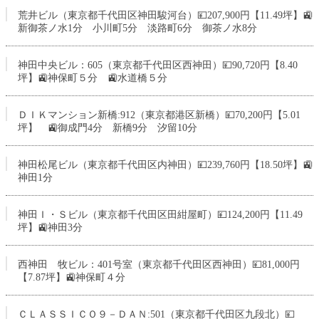
荒井ビル（東京都千代田区神田駿河台）💴207,900円【11.49坪】🚉
新御茶ノ水1分 小川町5分 淡路町6分 御茶ノ水8分
神田中央ビル：605（東京都千代田区西神田）💴90,720円【8.40
坪】🚉神保町５分 🚉水道橋５分
ＤＩＫマンション新橋:912（東京都港区新橋）💴70,200円【5.01
坪】 🚉御成門4分 新橋9分 汐留10分
神田松尾ビル（東京都千代田区内神田）💴239,760円【18.50坪】🚉
神田1分
神田Ｉ・Ｓビル（東京都千代田区田紺屋町）💴124,200円【11.49
坪】🚉神田3分
西神田 牧ビル：401号室（東京都千代田区西神田）💴81,000円
【7.87坪】🚉神保町４分
ＣＬＡＳＳＩＣＯ９－ＤＡＮ:501（東京都千代田区九段北）💴