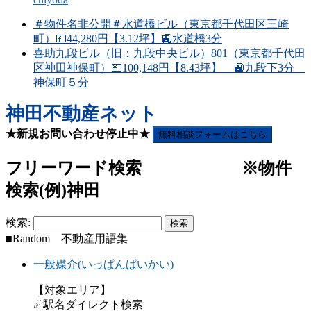
＃物件名非公開＃水道橋ビル（東京都千代田区三崎
町）💴44,280円【3.12坪】🚉水道橋3分
喜助九段ビル（旧：九段中央ビル）801（東京都千代田
区神田神保町）💴100,148円【8.43坪】 🚉九段下3分
神保町５分
神田不動産ネット
★新規お問い合わせ停止中★
無料相談フォームはこちら
フリーワード検索 ※物件
検索(例)神田
検索:
■Random 不動産用語集
一般媒介(いっぱんばいかい)
【対象エリア】
☄駅名ダイレクト検索