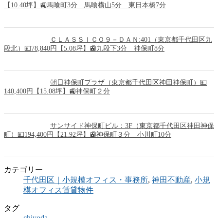
【10.40坪】🚉馬喰町3分 馬喰横山5分 東日本橋7分
ＣＬＡＳＳＩＣＯ９－ＤＡＮ:401（東京都千代田区九
段北）💴78,840円【5.08坪】🚉九段下3分 神保町8分
朝日神保町プラザ（東京都千代田区神田神保町）💴
140,400円【15.08坪】🚉神保町２分
サンサイド神保町ビル：3F（東京都千代田区神田神保
町）💴194,400円【21.92坪】🚉神保町３分 小川町10分
カテゴリー
千代田区｜小規模オフィス・事務所
,
神田不動産
,
小規
模オフィス賃貸物件
タグ
chiyoda