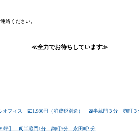
ご連絡ください。
≪全力でお待ちしています≫
フィス 💴1,980円（消費税別途） 🚉半蔵門３分 麹町
89坪】 🚉半蔵門1分 麹町5分 永田町9分