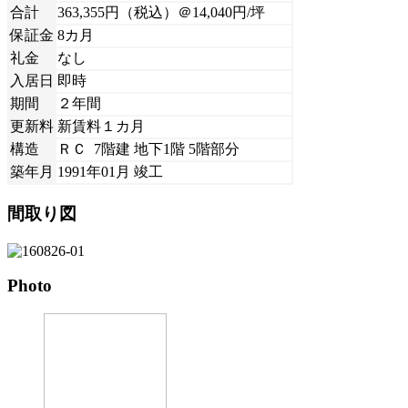
合計
363,355円（税込）＠14,040円/坪
保証金
8カ月
礼金
なし
入居日
即時
期間
２年間
更新料
新賃料１カ月
構造
ＲＣ 7階建 地下1階 5階部分
築年月
1991年01月 竣工
間取り図
Photo