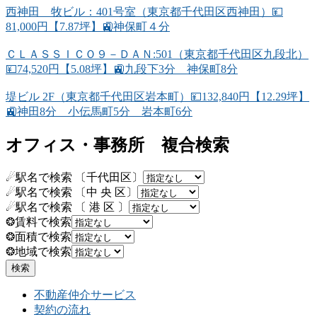
西神田 牧ビル：401号室（東京都千代田区西神田）💴
81,000円【7.87坪】🚉神保町４分
ＣＬＡＳＳＩＣＯ９－ＤＡＮ:501（東京都千代田区九段北）
💴74,520円【5.08坪】🚉九段下3分 神保町8分
堤ビル 2F（東京都千代田区岩本町）💴132,840円【12.29坪】
🚉神田8分 小伝馬町5分 岩本町6分
オフィス・事務所 複合検索
☄駅名で検索 〔千代田区〕
☄駅名で検索 〔中 央 区〕
☄駅名で検索 〔 港 区 〕
❂賃料で検索
❂面積で検索
❂地域で検索
不動産仲介サービス
契約の流れ