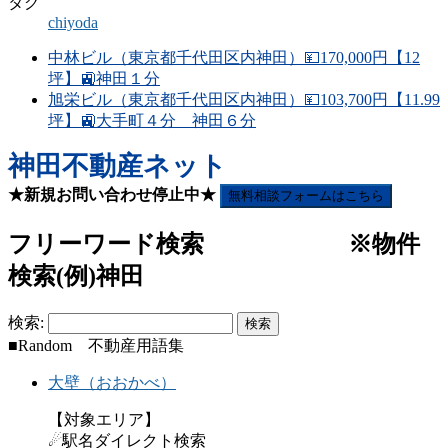
タグ
chiyoda
中林ビル（東京都千代田区内神田）💴170,000円【12
坪】🚉神田１分
旭栄ビル（東京都千代田区内神田）💴103,700円【11.99
坪】🚉大手町４分 神田６分
神田不動産ネット
★新規お問い合わせ停止中★
無料相談フォームはこちら
フリーワード検索 ※物件
検索(例)神田
検索:
■Random 不動産用語集
大壁（おおかべ）
【対象エリア】
☄駅名ダイレクト検索