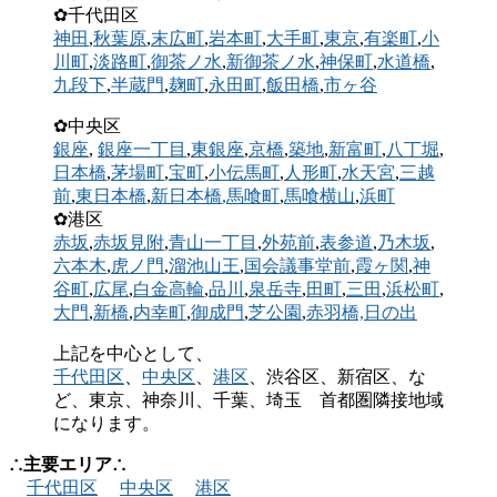
✿千代田区
神田
,
秋葉原
,
末広町
,
岩本町
,
大手町
,
東京
,
有楽町
,
小
川町
,
淡路町
,
御茶ノ水
,
新御茶ノ水
,
神保町
,
水道橋
,
九段下
,
半蔵門
,
麹町
,
永田町
,
飯田橋
,
市ヶ谷
✿中央区
銀座
,
銀座一丁目
,
東銀座
,
京橋
,
築地
,
新富町
,
八丁堀
,
日本橋
,
茅場町
,
宝町
,
小伝馬町
,
人形町
,
水天宮
,
三越
前
,
東日本橋
,
新日本橋
,馬喰町
,
馬喰横山
,
浜町
✿港区
赤坂
,
赤坂見附
,
青山一丁目
,
外苑前
,
表参道
,
乃木坂
,
六本木
,
虎ノ門
,
溜池山王
,
国会議事堂前
,
霞ヶ関
,
神
谷町
,
広尾
,
白金高輪
,
品川
,
泉岳寺
,
田町
,
三田
,
浜松町
,
大門
,
新橋
,
内幸町
,
御成門
,
芝公園
,
赤羽橋,
日の出
上記を中心として、
千代田区
、
中央区
、
港区
、渋谷区、新宿区、な
ど、東京、神奈川、千葉、埼玉 首都圏隣接地域
になります。
∴主要エリア∴
千代田区
中央区
港区