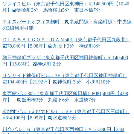
ソレイユビル（東京都千代田区東神田）💴148,500円【10.40
坪】🚉馬喰町3分 馬喰横山5分 東日本橋7分
エキスパートオフィス麹町 🚉半蔵門線・有楽町線・中央線
の3線利用可能
ＣＬＡＳＳＩＣＯ９－ＤＡＮ:401（東京都千代田区九段北）
💴78,840円【5.08坪】🚉九段下3分 神保町8分
朝日神保町プラザ（東京都千代田区神田神保町）💴140,400
円【15.08坪】🚉神保町２分
サンサイド神保町ビル：3F（東京都千代田区神田神保町）
💴194,400円【21.92坪】🚉神保町３分 小川町10分
東西館ビル:305（東京都千代田区飯田橋）💴81,400円【4.98
坪】 🚉飯田橋2分 九段下6分 水道橋7分
ゑびすビル（えびすビル）：３F（東京都千代田区三崎町）
💴84,100円【8.99坪】🚉水道橋２分
川合ビル：６（東京都千代田区西神田）💴51,840円【3.44