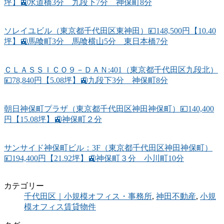
坪】🚉水道橋3分 九段下7分 神保町8分
ソレイユビル（東京都千代田区東神田）💴148,500円【10.40
坪】🚉馬喰町3分 馬喰横山5分 東日本橋7分
ＣＬＡＳＳＩＣＯ９－ＤＡＮ:401（東京都千代田区九段北）
💴78,840円【5.08坪】🚉九段下3分 神保町8分
朝日神保町プラザ（東京都千代田区神田神保町）💴140,400
円【15.08坪】🚉神保町２分
サンサイド神保町ビル：3F（東京都千代田区神田神保町）
💴194,400円【21.92坪】🚉神保町３分 小川町10分
カテゴリー
千代田区｜小規模オフィス・事務所
,
神田不動産
,
小規
模オフィス賃貸物件