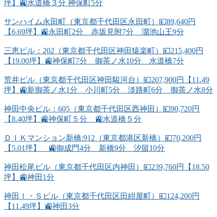
坪】🚉水道橋３分 神保町5分
サンハイム永田町（東京都千代田区永田町）💴89,640円
【6.69坪】🚉永田町2分 赤坂見附7分 溜池山王9分
三恵ビル：202（東京都千代田区神田猿楽町）💴215,400円
【19.00坪】🚉神保町7分 御茶ノ水10分 水道橋7分
荒井ビル（東京都千代田区神田駿河台）💴207,900円【11.49
坪】🚉新御茶ノ水1分 小川町5分 淡路町6分 御茶ノ水8分
神田中央ビル：605（東京都千代田区西神田）💴90,720円
【8.40坪】🚉神保町５分 🚉水道橋５分
ＤＩＫマンション新橋:912（東京都港区新橋）💴70,200円
【5.01坪】 🚉御成門4分 新橋9分 汐留10分
神田松尾ビル（東京都千代田区内神田）💴239,760円【18.50
坪】🚉神田1分
神田Ｉ・Ｓビル（東京都千代田区田紺屋町）💴124,200円
【11.49坪】🚉神田3分