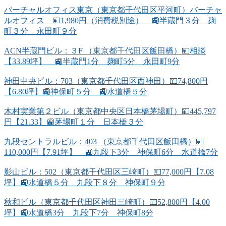
バーチャルオフィス東京（東京都千代田区平河町）バーチャ
ルオフィス 💴1,980円（消費税別途） 🚉半蔵門３分 麹
町３分 永田町９分
ACN半蔵門ビル：３F （東京都千代田区飯田橋）💴相談
【33.89坪】 🚉半蔵門1分 麹町5分 永田町9分
神田中央ビル：703（東京都千代田区西神田）💴74,800円
【6.80坪】🚉神保町５分 🚉水道橋５分
木村実業第２ビル（東京都中央区日本橋茅場町）💴445,797
円【21.33】🚉茅場町１分 日本橋３分
九段セントラルビル：403 （東京都千代田区飯田橋）💴
110,000円【7.91坪】 🚉九段下3分 神保町6分 水道橋7分
影山ビル：502（東京都千代田区三崎町）💴77,000円【7.08
坪】🚉水道橋５分 九段下８分 神保町９分
秋和ビル（東京都千代田区神田三崎町）💴52,800円【4.00
坪】🚉水道橋3分 九段下7分 神保町8分