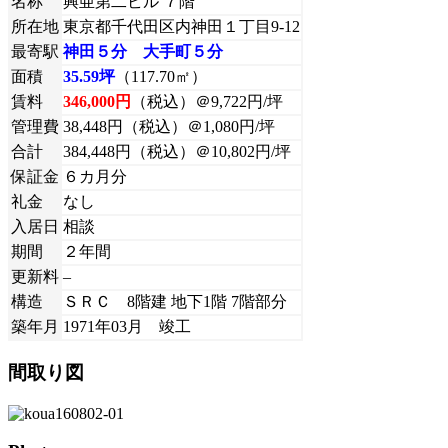
名称
興亜第二ビル ７階
所在地
東京都千代田区内神田１丁目9-12
最寄駅
神田５分 大手町５分
面積
35.59坪
（117.70㎡）
賃料
346,000円
（税込）＠9,722円/坪
管理費
38,448円（税込）＠1,080円/坪
合計
384,448円（税込）＠10,802円/坪
保証金
６カ月分
礼金
なし
入居日
相談
期間
２年間
更新料
–
構造
ＳＲＣ 8階建 地下1階 7階部分
築年月
1971年03月 竣工
間取り図