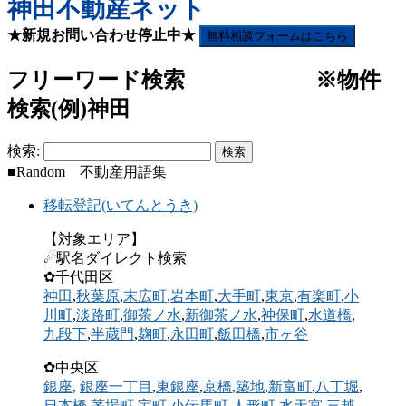
神田不動産ネット
★新規お問い合わせ停止中★
無料相談フォームはこちら
フリーワード検索 ※物件
検索(例)神田
検索:
■Random 不動産用語集
移転登記(いてんとうき)
【対象エリア】
☄駅名ダイレクト検索
✿千代田区
神田
,
秋葉原
,
末広町
,
岩本町
,
大手町
,
東京
,
有楽町
,
小
川町
,
淡路町
,
御茶ノ水
,
新御茶ノ水
,
神保町
,
水道橋
,
九段下
,
半蔵門
,
麹町
,
永田町
,
飯田橋
,
市ヶ谷
✿中央区
銀座
,
銀座一丁目
,
東銀座
,
京橋
,
築地
,
新富町
,
八丁堀
,
日本橋
,
茅場町
,
宝町
,
小伝馬町
,
人形町
,
水天宮
,
三越