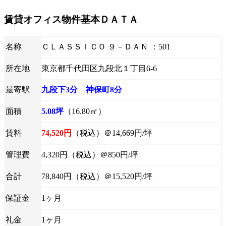
賃貸オフィス物件基本ＤＡＴＡ
名称
ＣＬＡＳＳＩＣＯ ９－ＤＡＮ ：501
所在地
東京都千代田区九段北１丁目6-6
最寄駅
九段下3分 神保町8分
面積
5.08坪
（16.80㎡）
賃料
74,520円
（税込）＠14,669円/坪
管理費
4,320円（税込）＠850円/坪
合計
78,840円（税込）＠15,520円/坪
保証金
1ヶ月
礼金
1ヶ月