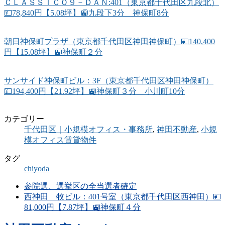
ＣＬＡＳＳＩＣＯ９－ＤＡＮ:401（東京都千代田区九段北）
💴78,840円【5.08坪】🚉九段下3分 神保町8分
朝日神保町プラザ（東京都千代田区神田神保町）💴140,400
円【15.08坪】🚉神保町２分
サンサイド神保町ビル：3F（東京都千代田区神田神保町）
💴194,400円【21.92坪】🚉神保町３分 小川町10分
カテゴリー
千代田区｜小規模オフィス・事務所
,
神田不動産
,
小規
模オフィス賃貸物件
タグ
chiyoda
参院選、選挙区の全当選者確定
西神田 牧ビル：401号室（東京都千代田区西神田）💴
81,000円【7.87坪】🚉神保町４分