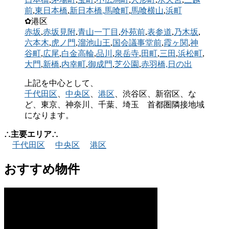
前
,
東日本橋
,
新日本橋
,馬喰町
,
馬喰横山
,
浜町
✿港区
赤坂
,
赤坂見附
,
青山一丁目
,
外苑前
,
表参道
,
乃木坂
,
六本木
,
虎ノ門
,
溜池山王
,
国会議事堂前
,
霞ヶ関
,
神
谷町
,
広尾
,
白金高輪
,
品川
,
泉岳寺
,
田町
,
三田
,
浜松町
,
大門
,
新橋
,
内幸町
,
御成門
,
芝公園
,
赤羽橋,
日の出
上記を中心として、
千代田区
、
中央区
、
港区
、渋谷区、新宿区、な
ど、東京、神奈川、千葉、埼玉 首都圏隣接地域
になります。
∴主要エリア∴
千代田区
中央区
港区
おすすめ物件