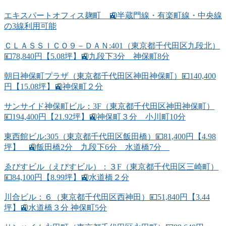
エキスパートオフィス麹町 🚉半蔵門線・有楽町線・中央線
の3線利用可能
ＣＬＡＳＳＩＣＯ９－ＤＡＮ:401（東京都千代田区九段北）
💴78,840円【5.08坪】🚉九段下3分 神保町8分
朝日神保町プラザ（東京都千代田区神田神保町）💴140,400
円【15.08坪】🚉神保町２分
サンサイド神保町ビル：3F（東京都千代田区神田神保町）
💴194,400円【21.92坪】🚉神保町３分 小川町10分
東西館ビル:305（東京都千代田区飯田橋）💴81,400円【4.98
坪】 🚉飯田橋2分 九段下6分 水道橋7分
ゑびすビル（えびすビル）：３F（東京都千代田区三崎町）
💴84,100円【8.99坪】🚉水道橋２分
川合ビル：６（東京都千代田区西神田）💴51,840円【3.44
坪】🚉水道橋３分 神保町5分