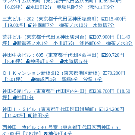
サンハイム永田町（東京都千代田区永田町）💴89,640円
【6.69坪】🚉永田町2分 赤坂見附7分 溜池山王9分
三恵ビル：202（東京都千代田区神田猿楽町）💴215,400円
【19.00坪】🚉神保町7分 御茶ノ水10分 水道橋7分
荒井ビル（東京都千代田区神田駿河台）💴207,900円【11.49
坪】🚉新御茶ノ水1分 小川町5分 淡路町6分 御茶ノ水8分
神田中央ビル：605（東京都千代田区西神田）💴90,720円
【8.40坪】🚉神保町５分 🚉水道橋５分
ＤＩＫマンション新橋:912（東京都港区新橋）💴70,200円
【5.01坪】 🚉御成門4分 新橋9分 汐留10分
神田松尾ビル（東京都千代田区内神田）💴239,760円【18.50
坪】🚉神田1分
神田Ｉ・Ｓビル（東京都千代田区田紺屋町）💴124,200円
【11.49坪】🚉神田3分
西神田 牧ビル：401号室（東京都千代田区西神田）💴
81,000円【7.87坪】🚉神保町４分