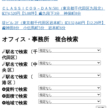
ＣＬＡＳＳＩＣＯ９－ＤＡＮ:501（東京都千代田区九段北）
💴74,520円【5.08坪】🚉九段下3分 神保町8分
堤ビル 2F（東京都千代田区岩本町）💴132,840円【12.29坪】
🚉神田8分 小伝馬町5分 岩本町6分
オフィス・事務所 複合検索
☄駅名で検索 〔千
代田区〕
☄駅名で検索 〔中
央 区〕
☄駅名で検索 〔
港 区 〕
❂賃料で検索
❂面積で検索
❂地域で検索