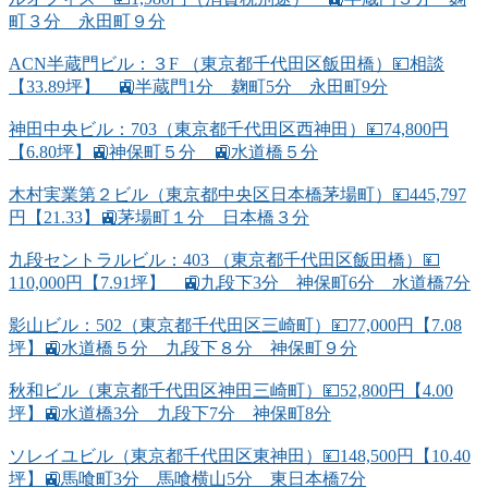
町３分 永田町９分
ACN半蔵門ビル：３F （東京都千代田区飯田橋）💴相談
【33.89坪】 🚉半蔵門1分 麹町5分 永田町9分
神田中央ビル：703（東京都千代田区西神田）💴74,800円
【6.80坪】🚉神保町５分 🚉水道橋５分
木村実業第２ビル（東京都中央区日本橋茅場町）💴445,797
円【21.33】🚉茅場町１分 日本橋３分
九段セントラルビル：403 （東京都千代田区飯田橋）💴
110,000円【7.91坪】 🚉九段下3分 神保町6分 水道橋7分
影山ビル：502（東京都千代田区三崎町）💴77,000円【7.08
坪】🚉水道橋５分 九段下８分 神保町９分
秋和ビル（東京都千代田区神田三崎町）💴52,800円【4.00
坪】🚉水道橋3分 九段下7分 神保町8分
ソレイユビル（東京都千代田区東神田）💴148,500円【10.40
坪】🚉馬喰町3分 馬喰横山5分 東日本橋7分