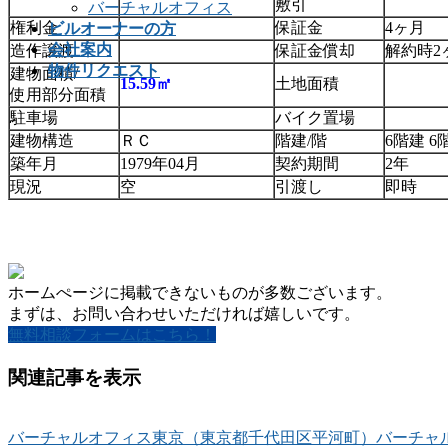
敷引
バーチャルオフィス
権利金
保証金
4ヶ月
ビルオーナーの方
会社案内
造作譲渡
保証金償却
解約時2
物件リクエスト
建物面積/
15.59㎡
土地面積
使用部分面積
駐車場
バイク置場
建物構造
ＲＣ
階建/階
6階建 6
築年月
1979年04月
契約期間
2年
現況
空
引渡し
即時
ホームぺージに掲載できないものが多数ございます。
まずは、お問い合わせいただければ嬉しいです。
無料相談フォームはこちら！
関連記事を表示
バーチャルオフィス東京（東京都千代田区平河町）バーチャルオ