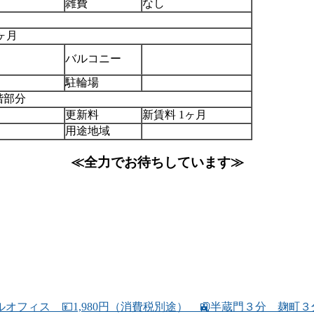
雑費
なし
ヶ月
バルコニー
駐輪場
階部分
更新料
新賃料 1ヶ月
用途地域
≪全力でお待ちしています≫
フィス 💴1,980円（消費税別途） 🚉半蔵門３分 麹町