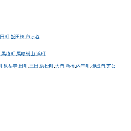
田町
,
飯田橋
,
市ヶ谷
,馬喰町
,
馬喰横山
,
浜町
川
,
泉岳寺
,
田町
,
三田
,
浜松町
,
大門
,
新橋
,
内幸町
,
御成門
,
芝公