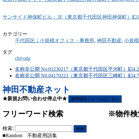
サンサイド神保町ビル：3F（東京都千代田区神田神保町）💴194,
カテゴリー
千代田区｜小規模オフィス・事務所
,
神田不動産
,
小規模
タグ
chiyoda
名称非公開 No:01230217（東京都千代田区平河町）💴4
名称非公開 N0.04170223（東京都千代田区三崎町）💴4.7
神田不動産ネット
★新規お問い合わせ停止中★
無料相談フォームはこちら
フリーワード検索 ※物件検索(
検索:
■Random 不動産用語集