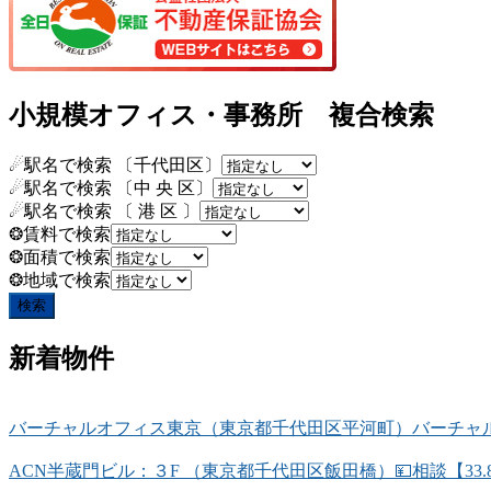
小規模オフィス・事務所 複合検索
☄駅名で検索 〔千代田区〕
☄駅名で検索 〔中 央 区〕
☄駅名で検索 〔 港 区 〕
❂賃料で検索
❂面積で検索
❂地域で検索
新着物件
バーチャルオフィス東京（東京都千代田区平河町）バーチャルオ
ACN半蔵門ビル：３F （東京都千代田区飯田橋）💴相談【33.