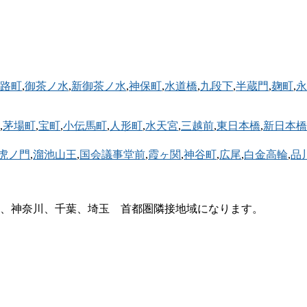
路町
,
御茶ノ水
,
新御茶ノ水
,
神保町
,
水道橋
,
九段下
,
半蔵門
,
麹町
,
永
,
茅場町
,
宝町
,
小伝馬町
,
人形町
,
水天宮
,
三越前
,
東日本橋
,
新日本橋
虎ノ門
,
溜池山王
,
国会議事堂前
,
霞ヶ関
,
神谷町
,
広尾
,
白金高輪
,
品
、神奈川、千葉、埼玉 首都圏隣接地域になります。