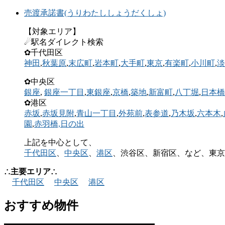
売渡承諾書(うりわたししょうだくしょ)
【対象エリア】
☄駅名ダイレクト検索
✿千代田区
神田
,
秋葉原
,
末広町
,
岩本町
,
大手町
,
東京
,
有楽町
,
小川町
,
淡
✿中央区
銀座
,
銀座一丁目
,
東銀座
,
京橋
,
築地
,
新富町
,
八丁堀
,
日本橋
✿港区
赤坂
,
赤坂見附
,
青山一丁目
,
外苑前
,
表参道
,
乃木坂
,
六本木
,
園
,
赤羽橋,
日の出
上記を中心として、
千代田区
、
中央区
、
港区
、渋谷区、新宿区、など、東京
∴主要エリア∴
千代田区
中央区
港区
おすすめ物件