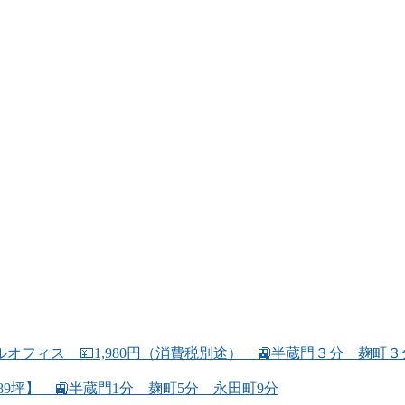
フィス 💴1,980円（消費税別途） 🚉半蔵門３分 麹町
89坪】 🚉半蔵門1分 麹町5分 永田町9分