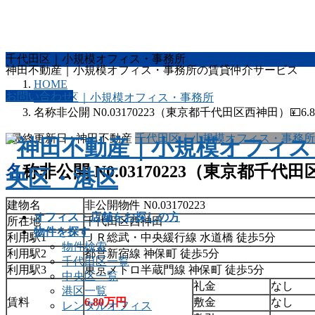
千代田区｜小規模オフィス・事務所
神田不動産｜小規模オフィス・事務所の賃貸仲介サービス
HOME
お問い合わせ
千代田区｜小規模オフィス・事務所
名称非公開 N0.03170223（東京都千代田区西神田）💴6.8
/ 最終更新日 :
神田不動産
千代田区｜小規模オフィス・事務所
名称非公開 N0.03170223（東京都千代田
建物名
非公開物件 N0.03170223
オフィス・店舗をお探しの方
所在地
千代田区西神田
物件を探す
利用駅1
ＪＲ総武・中央緩行線
水道橋
徒歩5分
物件検索
利用駅2
都営新宿線
神保町
徒歩5分
千代田区一覧
利用駅3
東京メトロ半蔵門線
神保町
徒歩5分
中央区一覧
礼金
なし
港区一覧
賃料
6.80万円
敷金
なし
レンタルオフィス