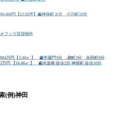
400円【21.92坪】🚉神保町３分 小川町10分
オフィス賃貸物件
.2984万円【3.30㎡ 】 🚉半蔵門3分 麹町3分 永田町9分
3万円 【16.46㎡ 】 🚉水道橋 徒歩2分 神保町 徒歩10分
例)神田